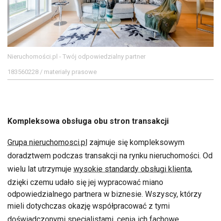
Nieruchomości.pl - Twój odpowiedzialny partner
183560228 / materiały prasowe
Kompleksowa obsługa obu stron transakcji
Grupa nieruchomosci.pl
zajmuje się kompleksowym
doradztwem podczas transakcji na rynku nieruchomości. Od
wielu lat utrzymuje
wysokie standardy obsługi klienta
,
dzięki czemu udało się jej wypracować miano
odpowiedzialnego partnera w biznesie. Wszyscy, którzy
mieli dotychczas okazję współpracować z tymi
doświadczonymi specjalistami
, cenią ich
fachowe