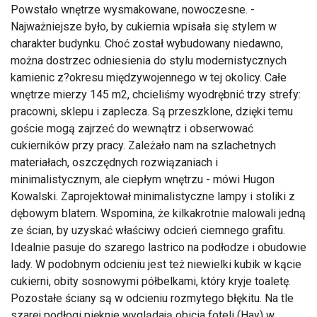
Powstało wnętrze wysmakowane, nowoczesne. -
Najważniejsze było, by cukiernia wpisała się stylem w
charakter budynku. Choć został wybudowany niedawno,
można dostrzec odniesienia do stylu modernistycznych
kamienic z?okresu międzywojennego w tej okolicy. Całe
wnętrze mierzy 145 m2, chcieliśmy wyodrębnić trzy strefy:
pracowni, sklepu i zaplecza. Są przeszklone, dzięki temu
goście mogą zajrzeć do wewnątrz i obserwować
cukierników przy pracy. Zależało nam na szlachetnych
materiałach, oszczędnych rozwiązaniach i
minimalistycznym, ale ciepłym wnętrzu - mówi Hugon
Kowalski. Zaprojektował minimalistyczne lampy i stoliki z
dębowym blatem. Wspomina, że kilkakrotnie malowali jedną
ze ścian, by uzyskać właściwy odcień ciemnego grafitu.
Idealnie pasuje do szarego lastrico na podłodze i obudowie
lady. W podobnym odcieniu jest też niewielki kubik w kącie
cukierni, obity sosnowymi półbelkami, który kryje toaletę.
Pozostałe ściany są w odcieniu rozmytego błękitu. Na tle
szarej podłogi pięknie wyglądają obicia foteli (Hay) w