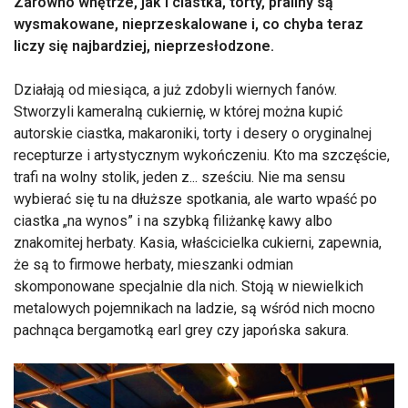
Zarówno wnętrze, jak i ciastka, torty, praliny są
wysmakowane, nieprzeskalowane i, co chyba teraz
liczy się najbardziej, nieprzesłodzone.
Działają od miesiąca, a już zdobyli wiernych fanów.
Stworzyli kameralną cukiernię, w której można kupić
autorskie ciastka, makaroniki, torty i desery o oryginalnej
recepturze i artystycznym wykończeniu. Kto ma szczęście,
trafi na wolny stolik, jeden z... sześciu. Nie ma sensu
wybierać się tu na dłuższe spotkania, ale warto wpaść po
ciastka „na wynos” i na szybką filiżankę kawy albo
znakomitej herbaty. Kasia, właścicielka cukierni, zapewnia,
że są to firmowe herbaty, mieszanki odmian
skomponowane specjalnie dla nich. Stoją w niewielkich
metalowych pojemnikach na ladzie, są wśród nich mocno
pachnąca bergamotką earl grey czy japońska sakura.