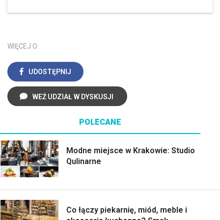
WIĘCEJ O:
UDOSTĘPNIJ
WEŹ UDZIAŁ W DYSKUSJI
POLECANE
Modne miejsce w Krakowie: Studio
Qulinarne
Co łączy piekarnię, miód, meble i