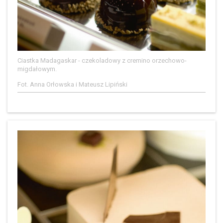
Ciastka Madagaskar - czekoladowy z cremino orzechowo-
migdałowym.
Fot. Anna Orłowska i Mateusz Lipiński