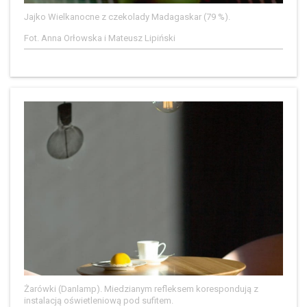
Jajko Wielkanocne z czekolady Madagaskar (79 %).
Fot. Anna Orłowska i Mateusz Lipiński
Żarówki (Danlamp). Miedzianym refleksem korespondują z
instalacją oświetleniową pod sufitem.