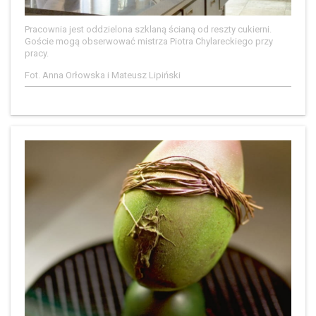
Pracownia jest oddzielona szklaną ścianą od reszty cukierni.
Goście mogą obserwować mistrza Piotra Chylareckiego przy
pracy.
Fot. Anna Orłowska i Mateusz Lipiński