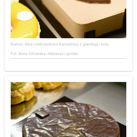
Ramon. Mus czekoladowo-karmelowy z giandują i solą.
Fot. Anna Orłowska i Mateusz Lipiński