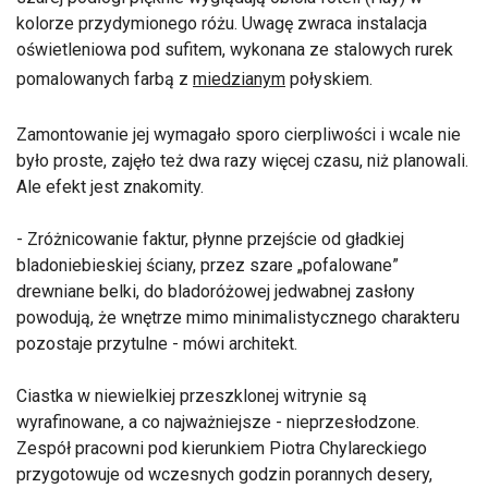
kolorze przydymionego różu. Uwagę zwraca instalacja
oświetleniowa pod sufitem, wykonana ze stalowych rurek
pomalowanych farbą z
miedzianym
połyskiem.
Zamontowanie jej wymagało sporo cierpliwości i wcale nie
było proste, zajęło też dwa razy więcej czasu, niż planowali.
Ale efekt jest znakomity.
- Zróżnicowanie faktur, płynne przejście od gładkiej
bladoniebieskiej ściany, przez szare „pofalowane”
drewniane belki, do bladoróżowej jedwabnej zasłony
powodują, że wnętrze mimo minimalistycznego charakteru
pozostaje przytulne - mówi architekt.
Ciastka w niewielkiej przeszklonej witrynie są
wyrafinowane, a co najważniejsze - nieprzesłodzone.
Zespół pracowni pod kierunkiem Piotra Chylareckiego
przygotowuje od wczesnych godzin porannych desery,