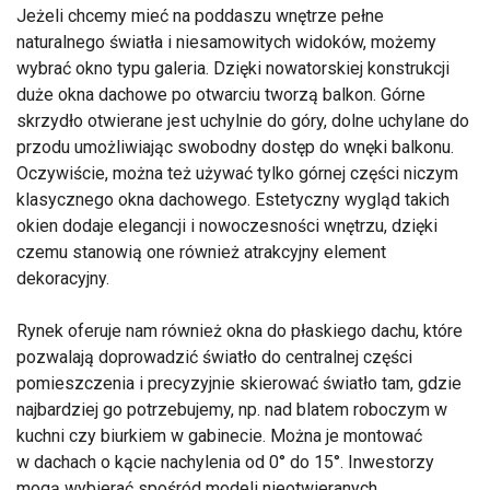
Jeżeli chcemy mieć na poddaszu wnętrze pełne
naturalnego światła i niesamowitych widoków, możemy
wybrać okno typu galeria. Dzięki nowatorskiej konstrukcji
duże okna dachowe po otwarciu tworzą balkon. Górne
skrzydło otwierane jest uchylnie do góry, dolne uchylane do
przodu umożliwiając swobodny dostęp do wnęki balkonu.
Oczywiście, można też używać tylko górnej części niczym
klasycznego okna dachowego. Estetyczny wygląd takich
okien dodaje elegancji i nowoczesności wnętrzu, dzięki
czemu stanowią one również atrakcyjny element
dekoracyjny.
Rynek oferuje nam również okna do płaskiego dachu, które
pozwalają doprowadzić światło do centralnej części
pomieszczenia i precyzyjnie skierować światło tam, gdzie
najbardziej go potrzebujemy, np. nad blatem roboczym w
kuchni czy biurkiem w gabinecie. Można je montować
w dachach o kącie nachylenia od 0° do 15°. Inwestorzy
mogą wybierać spośród modeli nieotwieranych,