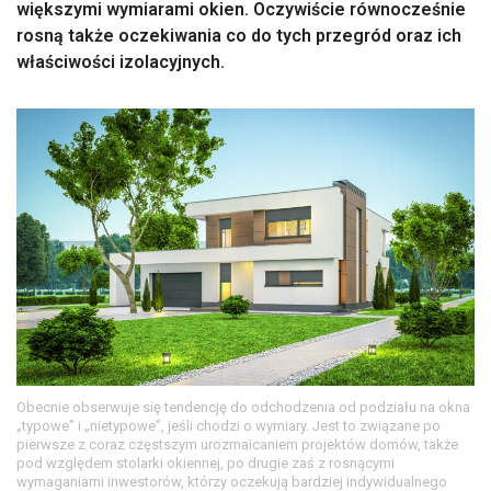
większymi wymiarami okien. Oczywiście równocześnie
rosną także oczekiwania co do tych przegród oraz ich
właściwości izolacyjnych.
Obecnie obserwuje się tendencję do odchodzenia od podziału na okna
„typowe” i „nietypowe”, jeśli chodzi o wymiary. Jest to związane po
pierwsze z coraz częstszym urozmaicaniem projektów domów, także
pod względem stolarki okiennej, po drugie zaś z rosnącymi
wymaganiami inwestorów, którzy oczekują bardziej indywidualnego