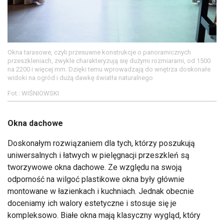
Okna tarasowe, czyli przesuwne konstrukcje o panoramicznych
przeszkleniach, zwykle charakteryzują się dużymi rozmiarami, od 1500
na 2200 i więcej mm. Dzięki temu wprowadzają do wnętrza doskonałe
widoki na ogród i dużą dawkę światła naturalnego
Fot.: WIŚNIOWSKI
Okna dachowe
Doskonałym rozwiązaniem dla tych, którzy poszukują
uniwersalnych i łatwych w pielęgnacji przeszkleń są
tworzywowe okna dachowe. Ze względu na swoją
odporność na wilgoć plastikowe okna były głównie
montowane w łazienkach i kuchniach. Jednak obecnie
doceniamy ich walory estetyczne i stosuje się je
kompleksowo. Białe okna mają klasyczny wygląd, który