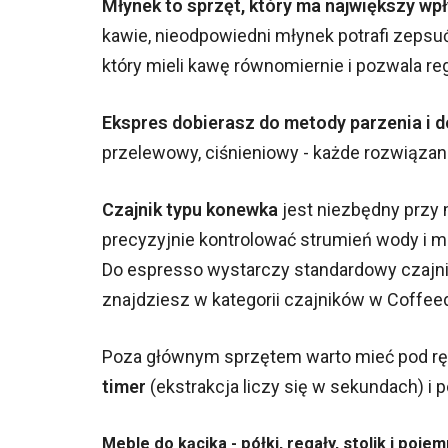
Młynek to sprzęt, który ma największy wp
kawie, nieodpowiedni młynek potrafi zepsu
który mieli kawę równomiernie i pozwala re
Ekspres dobierasz do metody parzenia i do 
przelewowy, ciśnieniowy - każde rozwiązan
Czajnik typu konewka
jest niezbędny przy
precyzyjnie kontrolować strumień wody i m
Do espresso wystarczy standardowy czajni
znajdziesz w kategorii czajników w Coffee
Poza głównym sprzętem warto mieć pod r
timer
(ekstrakcja liczy się w sekundach) 
Meble do kącika - półki, regały, stolik i pojem