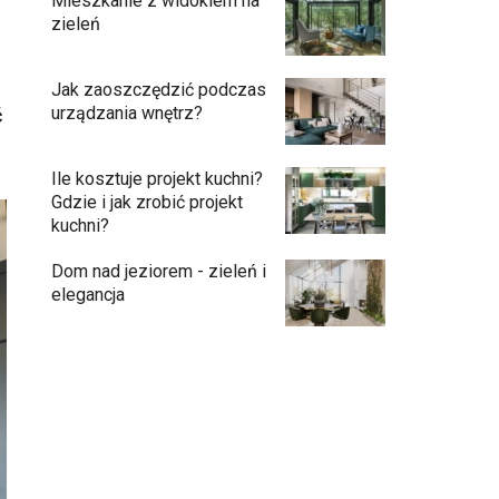
Mieszkanie z widokiem na
zieleń
Jak zaoszczędzić podczas
urządzania wnętrz?
ć
Ile kosztuje projekt kuchni?
Gdzie i jak zrobić projekt
kuchni?
Dom nad jeziorem - zieleń i
elegancja
Podłogi: pomysły na wykończenie
Ściany - co jest modne?
Kuchnia bez odcisków palców – estetyka,
która ułatwia codzienne użytkowanie