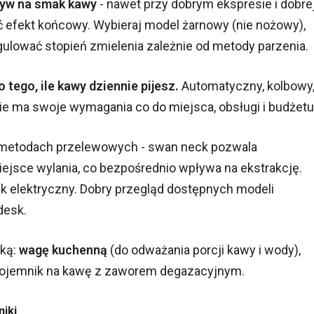
ływ na smak kawy
- nawet przy dobrym ekspresie i dobre
ć efekt końcowy. Wybieraj model żarnowy (nie nożowy),
gulować stopień zmielenia zależnie od metody parzenia.
tego, ile kawy dziennie pijesz.
Automatyczny, kolbowy
ie ma swoje wymagania co do miejsca, obsługi i budżetu
 metodach przelewowych - swan neck pozwala
iejsce wylania, co bezpośrednio wpływa na ekstrakcję.
k elektryczny. Dobry przegląd dostępnych modeli
desk.
ęką:
wagę kuchenną
(do odważania porcji kawy i wody),
i pojemnik na kawę z zaworem degazacyjnym.
niki