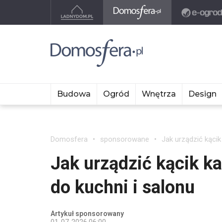
Budowa
Ogród
Wnętrza
Design
Domosfera
sponsorowane
Jak urządzić kącik
Jak urządzić kącik k
do kuchni i salonu
Artykuł sponsorowany