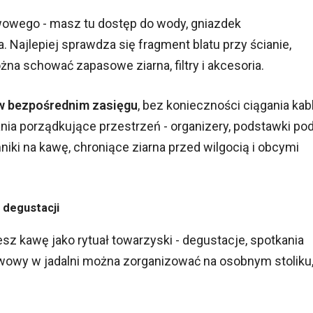
awowego - masz tu dostęp do wody, gniazdek
 Najlepiej sprawdza się fragment blatu przy ścianie,
ożna schować zapasowe ziarna, filtry i akcesoria.
 w bezpośrednim zasięgu
, bez konieczności ciągania kabl
ania porządkujące przestrzeń - organizery, podstawki po
ki na kawę, chroniące ziarna przed wilgocią i obcymi
 degustacji
jesz kawę jako rytuał towarzyski - degustacje, spotkania
awowy w jadalni można zorganizować na osobnym stoliku