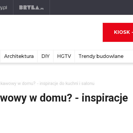
KIOSK 
Architektura
DIY
HGTV
Trendy budowlane
 kawowy w domu? - inspiracje do kuchni i salonu
awowy w domu? - inspiracje