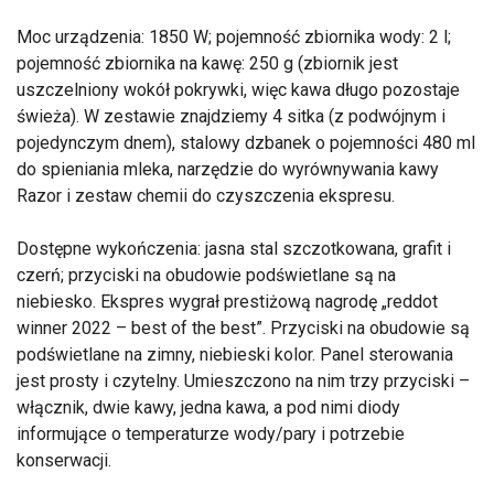
Moc urządzenia: 1850 W; pojemność zbiornika wody: 2 l;
pojemność zbiornika na kawę: 250 g (zbiornik jest
uszczelniony wokół pokrywki, więc kawa długo pozostaje
świeża). W zestawie znajdziemy 4 sitka (z podwójnym i
pojedynczym dnem), stalowy dzbanek o pojemności 480 ml
do spieniania mleka, narzędzie do wyrównywania kawy
Razor i zestaw chemii do czyszczenia ekspresu.
Dostępne wykończenia: jasna stal szczotkowana, grafit i
czerń; przyciski na obudowie podświetlane są na
niebiesko. Ekspres wygrał prestiżową nagrodę „reddot
winner 2022 – best of the best”. Przyciski na obudowie są
podświetlane na zimny, niebieski kolor. Panel sterowania
jest prosty i czytelny. Umieszczono na nim trzy przyciski –
włącznik, dwie kawy, jedna kawa, a pod nimi diody
informujące o temperaturze wody/pary i potrzebie
konserwacji.