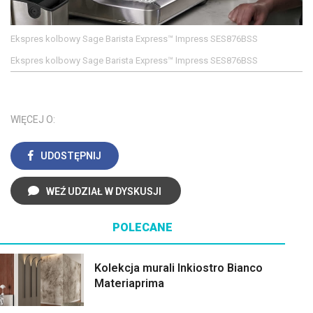
Ekspres kolbowy Sage Barista Express™ Impress SES876BSS
Ekspres kolbowy Sage Barista Express™ Impress SES876BSS
WIĘCEJ O:
UDOSTĘPNIJ
WEŹ UDZIAŁ W DYSKUSJI
POLECANE
Kolekcja murali Inkiostro Bianco
Materiaprima