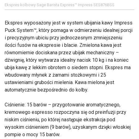
Ekspres kolbowy Sage Barista Express™ Impress SES876BSS
Ekspres wyposażony jest w system ubijania kawy Impress
Puck System™, który pomaga w odmierzeniu idealnej porcji
i precyzyjnym ubiciu przy jednoczesnym zmniejszeniu
ilości fusów na ekspresie i blacie. Zmielona kawa jest
równomiernie dociskana przez ubijak mechaniczny –
dźwignię, który wytwarza idealny nacisk 10 kg i na koniec
ubija kawę z lekkim obrotem o siedem stopni. Ekspres ma
wbudowany młynek z żarnami stożkowymi i 25
ustawieniami grubości mielenia. Kawa mielona jest
automatycznie bezpośrednio do kolby.
Ciśnienie: 15 barów – przygotowanie aromatycznego,
kremowego espresso rozpoczyna się od preinfuzji przy
niskim ciśnieniu, po której następuje ekstrakcja pod
wysokim ciśnieniem (9 barów), uzyskanym dzięki włoskiej
pompie o mocy 15 barów.