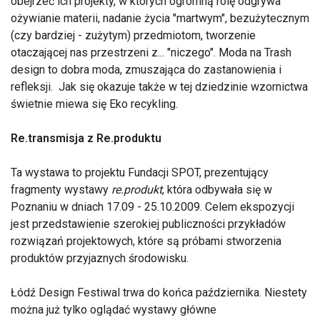
obejrzeć ich projekty, w których ogromną rolę odgrywa
ożywianie materii, nadanie życia "martwym", bezużytecznym
(czy bardziej - zużytym) przedmiotom, tworzenie
otaczającej nas przestrzeni z... "niczego". Moda na Trash
design to dobra moda, zmuszająca do zastanowienia i
refleksji. Jak się okazuje także w tej dziedzinie wzornictwa
świetnie miewa się Eko recykling.
Re.transmisja z Re.produktu
Ta wystawa to projektu Fundacji SPOT, prezentujący
fragmenty wystawy
re.produkt
, która odbywała się w
Poznaniu w dniach 17.09 - 25.10.2009. Celem ekspozycji
jest przedstawienie szerokiej publiczności przykładów
rozwiązań projektowych, które są próbami stworzenia
produktów przyjaznych środowisku.
Łódź Design Festiwal trwa do końca października. Niestety
można już tylko oglądać wystawy główne