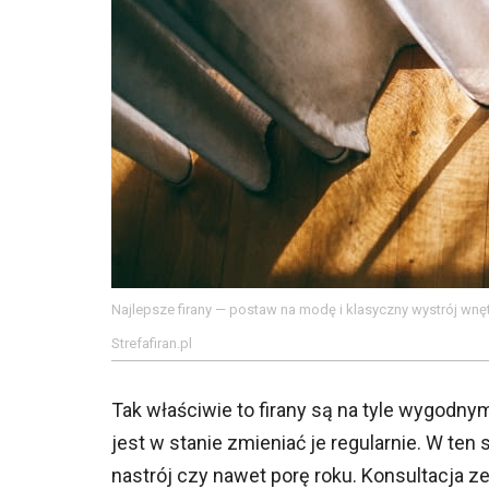
Najlepsze firany — postaw na modę i klasyczny wystrój wnę
Strefafiran.pl
Tak właściwie to firany są na tyle wygodn
jest w stanie zmieniać je regularnie. W t
nastrój czy nawet porę roku. Konsultacja ze 