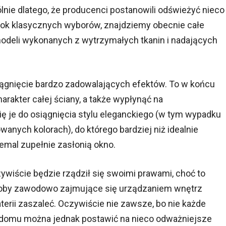
gólnie dlatego, że producenci postanowili odświeżyć nieco
bok klasycznych wyborów, znajdziemy obecnie całe
deli wykonanych z wytrzymałych tkanin i nadających
osiągnięcie bardzo zadowalających efektów. To w końcu
harakter całej ściany, a także wypłynąć na
 je do osiągnięcia stylu eleganckiego (w tym wypadku
anych kolorach), do którego bardziej niż idealnie
niemal zupełnie zasłonią okno.
ywiście będzie rządził się swoimi prawami, choć to
soby zawodowo zajmujące się urządzaniem wnętrz
erii zaszaleć. Oczywiście nie zawsze, bo nie każde
 domu można jednak postawić na nieco odważniejsze