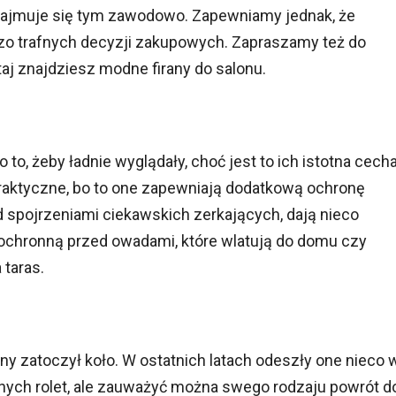
 zajmuje się tym zawodowo. Zapewniamy jednak, że
o trafnych decyzji zakupowych. Zapraszamy też do
utaj znajdziesz modne firany do salonu.
to, żeby ładnie wyglądały, choć jest to ich istotna cecha
raktyczne, bo to one zapewniają dodatkową ochronę
d spojrzeniami ciekawskich zerkających, dają nieco
ę ochronną przed owadami, które wlatują do domu czy
 taras.
any zatoczył koło. W ostatnich latach odeszły one nieco 
jnych rolet, ale zauważyć można swego rodzaju powrót d