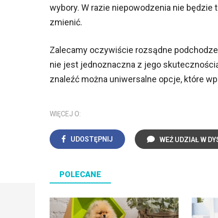
wybory. W razie niepowodzenia nie będzie 
zmienić.
Zalecamy oczywiście rozsądne podchodzen
nie jest jednoznaczna z jego skutecznośc
znaleźć można uniwersalne opcje, które wpi
WIĘCEJ O:
UDOSTĘPNIJ
WEŹ UDZIAŁ W DY
POLECANE