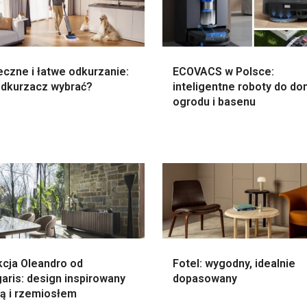
czne i łatwe odkurzanie:
ECOVACS w Polsce:
 odkurzacz wybrać?
inteligentne roboty do do
ogrodu i basenu
kcja Oleandro od
Fotel: wygodny, idealnie
garis: design inspirowany
dopasowany
rą i rzemiosłem