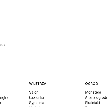
ętrz
WNĘTRZA
OGRÓD
Salon
Monstera
nętrz
Łazienka
Altana ogro
n
Sypialnia
Skalniaki