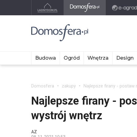
Budowa
Ogród
Wnętrza
Design
Domosfera
zakupy
Najlepsze firany - postaw
Najlepsze firany - po
wystrój wnętrz
AZ