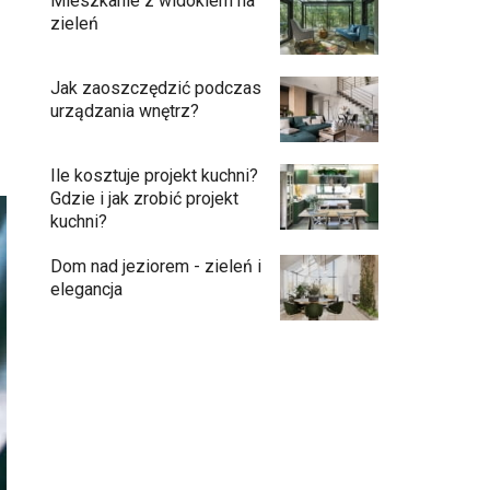
Mieszkanie z widokiem na
zieleń
Jak zaoszczędzić podczas
urządzania wnętrz?
Ile kosztuje projekt kuchni?
Gdzie i jak zrobić projekt
kuchni?
Dom nad jeziorem - zieleń i
elegancja
Podłogi: pomysły na wykończenie
10:00
Ściany - co jest modne?
09:45
Kuchnia bez odcisków palców –
08:48
estetyka, która ułatwia codzienne