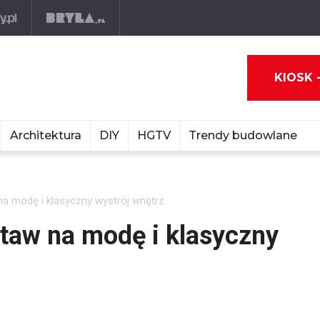
KIOSK 
Architektura
DIY
HGTV
Trendy budowlane
 na modę i klasyczny wystrój wnętrz
staw na modę i klasyczny