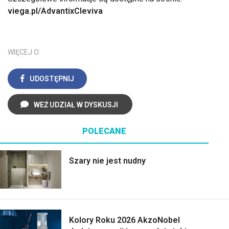
viega.pl/AdvantixCleviva
WIĘCEJ O:
UDOSTĘPNIJ
WEŹ UDZIAŁ W DYSKUSJI
POLECANE
Szary nie jest nudny
Kolory Roku 2026 AkzoNobel