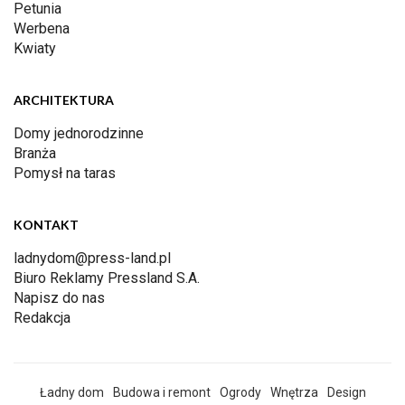
Petunia
Werbena
Kwiaty
ARCHITEKTURA
Domy jednorodzinne
Branża
Pomysł na taras
KONTAKT
ladnydom@press-land.pl
Biuro Reklamy Pressland S.A.
Napisz do nas
Redakcja
Ładny dom
Budowa i remont
Ogrody
Wnętrza
Design