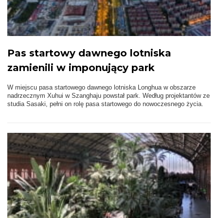
Pas startowy dawnego lotniska
zamienili w imponujący park
W miejscu pasa startowego dawnego lotniska Longhua w obszarze
nadrzecznym Xuhui w Szanghaju powstał park. Według projektantów ze
studia Sasaki, pełni on rolę pasa startowego do nowoczesnego życia.