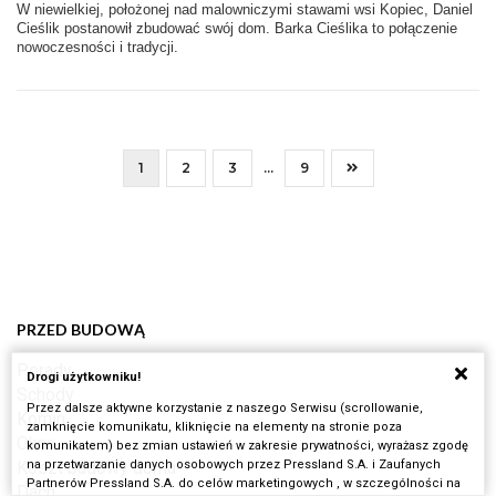
W niewielkiej, położonej nad malowniczymi stawami wsi Kopiec, Daniel
Cieślik postanowił zbudować swój dom. Barka Cieślika to połączenie
nowoczesności i tradycji.
1
2
3
...
9
PRZED BUDOWĄ
Porady
Drogi użytkowniku!
Schody
Przez dalsze aktywne korzystanie z naszego Serwisu (scrollowanie,
Komin
zamknięcie komunikatu, kliknięcie na elementy na stronie poza
Okna
komunikatem) bez zmian ustawień w zakresie prywatności, wyrażasz zgodę
Koszt budowy domu
na przetwarzanie danych osobowych przez Pressland S.A. i Zaufanych
Partnerów Pressland S.A. do celów marketingowych , w szczególności na
Dach