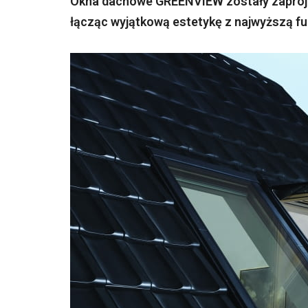
Okna dachowe GREENVIEW zostały zaproje
łącząc wyjątkową estetykę z najwyższą fu