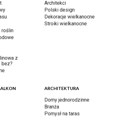
t
Architekci
awy
Polski design
rasu
Dekoracje wielkanocne
Stroiki wielkanocne
 roślin
rodowe
linowa z
 bez?
ne
BALKON
ARCHITEKTURA
Domy jednorodzinne
Branża
Pomysł na taras