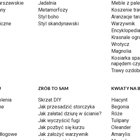
arszawskie
Jadalnia
Meble z pale
any
Metamorfozy
Koszenie tr
Styl boho
Aranżacje ta
iczne
Styl skandynawski
Warzywnik
Encyklopedia
Krasnale og
Wrotycz
Magnolia
Kosiarka spa
napędem czy
Trawy ozdob
U
ZRÓB TO SAM
KWIATY NA 
lenia
Skrzat DIY
Hiacynt
ne
Jak przesadzić storczyka
Begonia
Jak załatać dziurę w ścianie?
Róże
Jak wyczyścić fugi
Tulipany
Jak pozbyć się kurzu
Oleander
dłogowe
Jak założyć warzywnik
Amarylis