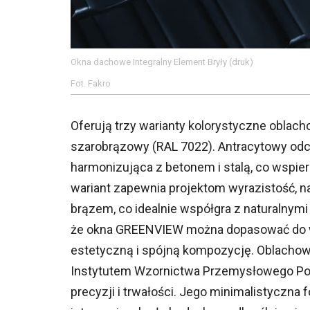
Okna dachowe Integralny Element Bryły (druk)
Fot. Fakro
Oferują trzy warianty kolorystyczne oblac
szarobrązowy (RAL 7022). Antracytowy odcie
harmonizująca z betonem i stalą, co wspier
wariant zapewnia projektom wyrazistość, 
brązem, co idealnie współgra z naturalnymi 
że okna GREENVIEW można dopasować do w
estetyczną i spójną kompozycję. Oblacho
Instytutem Wzornictwa Przemysłowego Poli
precyzji i trwałości. Jego minimalistyczna