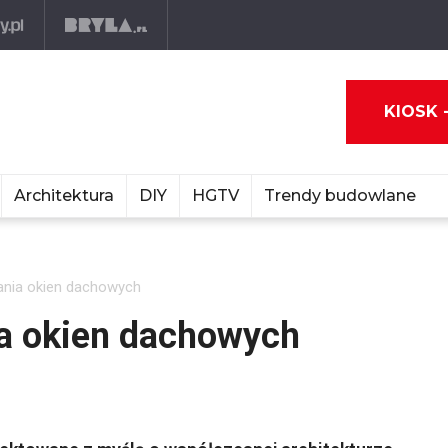
KIOSK 
Architektura
DIY
HGTV
Trendy budowlane
ania okien dachowych
ia okien dachowych