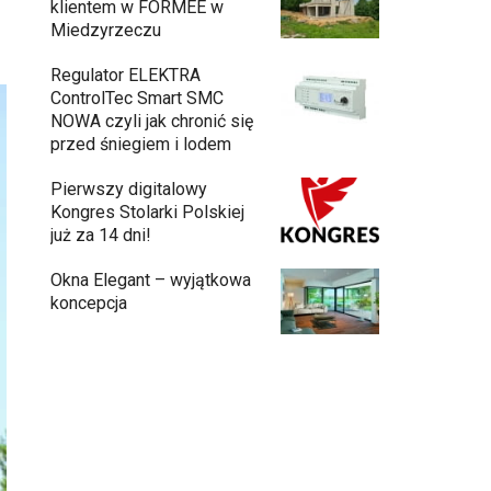
klientem w FORMEE w
Miedzyrzeczu
Regulator ELEKTRA
ControlTec Smart SMC
NOWA czyli jak chronić się
przed śniegiem i lodem
Pierwszy digitalowy
Kongres Stolarki Polskiej
już za 14 dni!
Okna Elegant – wyjątkowa
koncepcja
Budowa domu z gotowych modułów – jak
przebiega cały proces?
Meble ogrodowe drewniane, metalowe
czy z technorattanu? Plusy i minusy