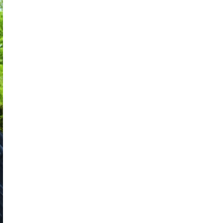
każdego rozwiązania.
Jak urządzić funkcjonalną i nowoczesną
łazienkę? Praktyczny poradnik
Dom pod inteligentną ochroną podczas
wakacji
Jak dbać o drewniane meble, aby służyły
przez dekady? Zasady pielęgnacji