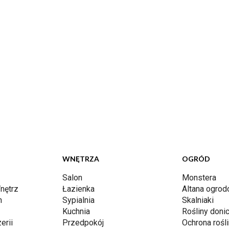
WNĘTRZA
OGRÓD
Salon
Monstera
nętrz
Łazienka
Altana ogro
n
Sypialnia
Skalniaki
Kuchnia
Rośliny don
erii
Przedpokój
Ochrona rośli