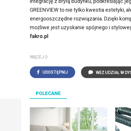
integrację z bryłą budynku, podkreślając 
GREENVIEW to nie tylko kwestia estetyki, 
energooszczędne rozwiązania. Dzięki kompaty
możliwe jest uzyskanie spójnego i styloweg
fakro.pl
WIĘCEJ O:
UDOSTĘPNIJ
WEŹ UDZIAŁ W DY
POLECANE