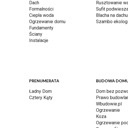
Dach
Rusztowanie w
Formalności
Sufit podwiesz
Ciepła woda
Blacha na dachu
Ogrzewanie domu
Szambo ekolog
Fundamenty
Ściany
Instalacje
PRENUMERATA
BUDOWA DOM
Ładny Dom
Dom bez pozwo
Cztery Kąty
Prawo budowla
Wbudowie.pl
Ogrzewanie
Koza
Ogrzewanie po