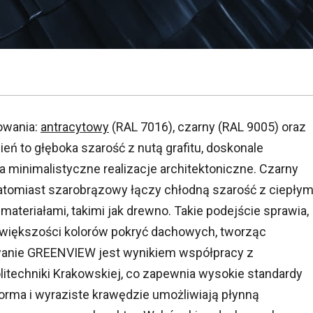
howania:
antracytowy
(RAL 7016), czarny (RAL 9005) oraz
ń to głęboka szarość z nutą grafitu, doskonale
a minimalistyczne realizacje architektoniczne. Czarny
natomiast szarobrązowy łączy chłodną szarość z ciepły
materiałami, takimi jak drewno. Takie podejście sprawia,
iększości kolorów pokryć dachowych, tworząc
wanie GREENVIEW jest wynikiem współpracy z
techniki Krakowskiej, co zapewnia wysokie standardy
 forma i wyraziste krawędzie umożliwiają płynną