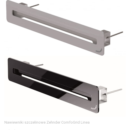
Nawiewniki szczelinowe Zehnder ComfoGrid Linea