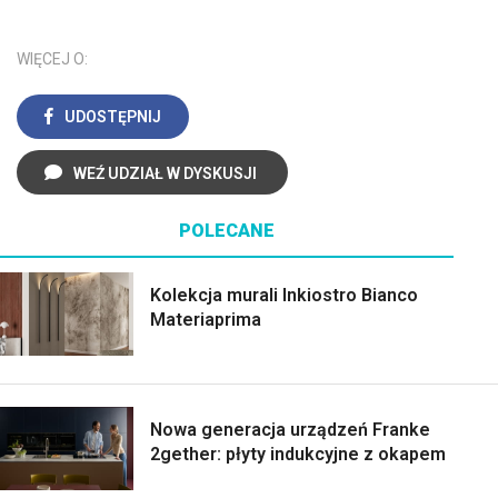
WIĘCEJ O:
UDOSTĘPNIJ
WEŹ UDZIAŁ W DYSKUSJI
POLECANE
Kolekcja murali Inkiostro Bianco
Materiaprima
Nowa generacja urządzeń Franke
2gether: płyty indukcyjne z okapem