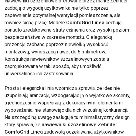
Nawiewniki szczelinowe oferowane przez markę Zehnder
zadbają o wygodę użytkownika nie tylko poprzez
zapewnienie optymalnej wentylacji pomieszczenia, ale
również cichą pracę. Modele
ComfoGrid Linea
cechują
ponadto zredukowane straty ciśnienia oraz wysoki poziom
bezpieczeństwa w zakresie montażu. O elegancką
prezencję zadbano poprzez niewielką wysokość
montażową, wynoszącą nawet do 6 milimetrów.
Konstrukcja nawiewników szczelinowych została
zaprojektowana w taki sposób, aby umożliwić
uniwersalność ich zastosowania.
Prosta i elegancka linia wzornicza sprawia, że idealnie
uzupełniają aranżację, wzbogacając ją o wyjątkowe akcenty,
a jednocześnie współgrają z dekoracyjnymi elementami
wyposażenia, nie stanowiąc dla nich wizualnej konkurencji.
Na szczególną uwagę zasługuje tu minimalistyczny design,
który sprawia, że
nawiewniki szczelinowe Zehnder
ComfoGrid Linea
zadowolą oczekiwania użytkowników,