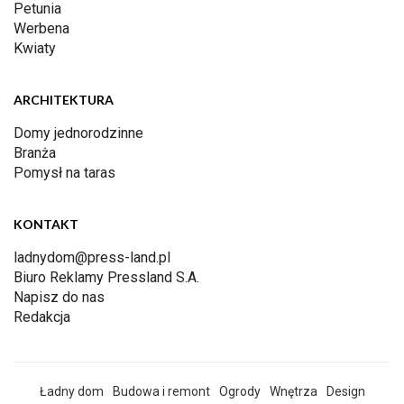
Petunia
Werbena
Kwiaty
ARCHITEKTURA
Domy jednorodzinne
Branża
Pomysł na taras
KONTAKT
ladnydom@press-land.pl
Biuro Reklamy Pressland S.A.
Napisz do nas
Redakcja
Ładny dom
Budowa i remont
Ogrody
Wnętrza
Design