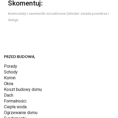
Skomentuj:
Anemostaty i nawiewniki szczelinowe Zehnder: świeże powietrze i
design
PRZED BUDOWĄ
Porady
Schody
Komin
Okna
Koszt budowy domu
Dach
Formalności
Ciepła woda
Ogrzewanie domu