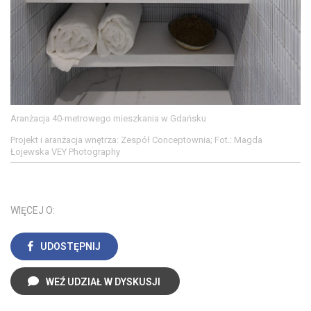
Aranżacja 40-metrowego mieszkania w Gdańsku
Projekt i aranżacja wnętrza: Zespół Conceptownia; Fot.: Magda
Łojewska VEY Photography
WIĘCEJ O:
UDOSTĘPNIJ
WEŹ UDZIAŁ W DYSKUSJI