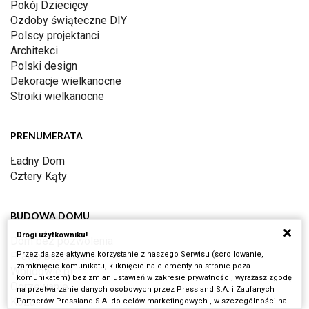
Pokój Dziecięcy
Ozdoby świąteczne DIY
Polscy projektanci
Architekci
Polski design
Dekoracje wielkanocne
Stroiki wielkanocne
PRENUMERATA
Ładny Dom
Cztery Kąty
BUDOWA DOMU
Drogi użytkowniku!
Dom bez pozwolenia
Przez dalsze aktywne korzystanie z naszego Serwisu (scrollowanie,
Prawo budowlane
zamknięcie komunikatu, kliknięcie na elementy na stronie poza
Wbudowie.pl
komunikatem) bez zmian ustawień w zakresie prywatności, wyrażasz zgodę
Ogrzewanie
na przetwarzanie danych osobowych przez Pressland S.A. i Zaufanych
Koza
Partnerów Pressland S.A. do celów marketingowych , w szczególności na