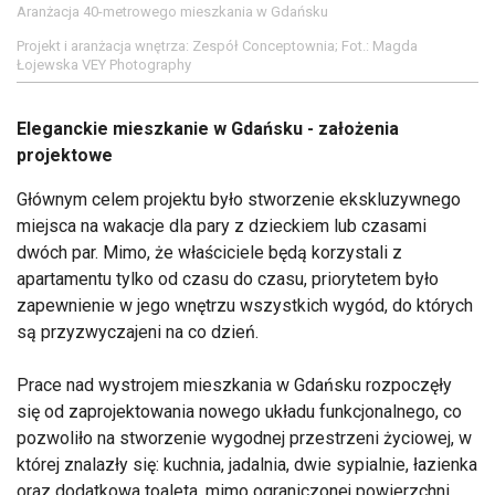
Aranżacja 40-metrowego mieszkania w Gdańsku
Projekt i aranżacja wnętrza: Zespół Conceptownia; Fot.: Magda
Łojewska VEY Photography
Eleganckie mieszkanie w Gdańsku - założenia
projektowe
Głównym celem projektu było stworzenie ekskluzywnego
miejsca na wakacje dla pary z dzieckiem lub czasami
dwóch par. Mimo, że właściciele będą korzystali z
apartamentu tylko od czasu do czasu, priorytetem było
zapewnienie w jego wnętrzu wszystkich wygód, do których
są przyzwyczajeni na co dzień.
Prace nad wystrojem mieszkania w Gdańsku rozpoczęły
się od zaprojektowania nowego układu funkcjonalnego, co
pozwoliło na stworzenie wygodnej przestrzeni życiowej, w
której znalazły się: kuchnia, jadalnia, dwie sypialnie, łazienka
oraz dodatkowa toaleta, mimo ograniczonej powierzchni