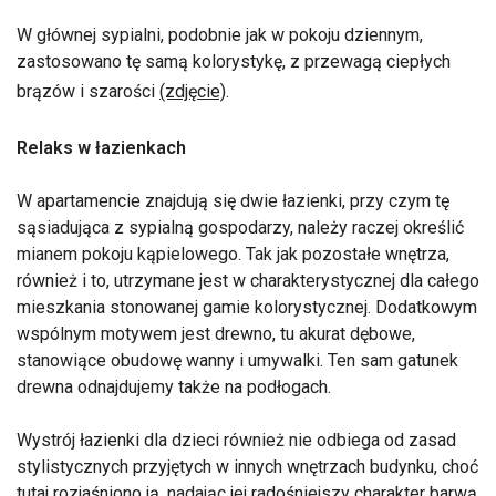
W głównej sypialni, podobnie jak w pokoju dziennym,
zastosowano tę samą kolorystykę, z przewagą ciepłych
brązów i szarości
(zdjęcie)
.
Relaks w łazienkach
W apartamencie znajdują się dwie łazienki, przy czym tę
sąsiadująca z sypialną gospodarzy, należy raczej określić
mianem pokoju kąpielowego. Tak jak pozostałe wnętrza,
również i to, utrzymane jest w charakterystycznej dla całego
mieszkania stonowanej gamie kolorystycznej. Dodatkowym
wspólnym motywem jest drewno, tu akurat dębowe,
stanowiące obudowę wanny i umywalki. Ten sam gatunek
drewna odnajdujemy także na podłogach.
Wystrój łazienki dla dzieci również nie odbiega od zasad
stylistycznych przyjętych w innych wnętrzach budynku, choć
tutaj rozjaśniono ją, nadając jej radośniejszy charakter barwą