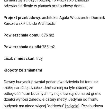
zamierzają założyć rodzinę. To wszystko znalazło
odzwierciedlenie w planach przebudowy domu.
Projekt przebudowy:
architekci Agata Wieczorek i Dominik
Karczewski/ Libido Architects
Powierzchnia domu:
676 m2
Powierzchnia działki:
785 m2
Liczba mieszkań:
trzy
Kłopoty ze zmianami
Dawny budynek powstał ponad dwadzieścia lat temu na
małej, narożnej działce. Jest na niej na tyle ciasno, że
odległość ścian bocznych i tylnej elewacji domu od granic
działki wynosi zaledwie cztery metry. Jedynie od frontu
budynek ma nieco więcej "oddechu"
(zdjęcie)
. Przebudowa