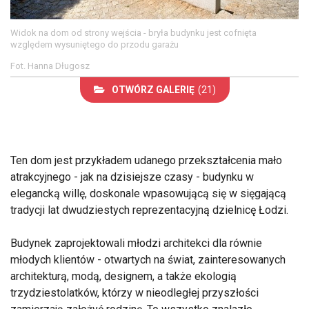
Widok na dom od strony wejścia - bryła budynku jest cofnięta
względem wysuniętego do przodu garażu
Fot. Hanna Długosz
OTWÓRZ GALERIĘ
(21)
Ten dom jest przykładem udanego przekształcenia mało
atrakcyjnego - jak na dzisiejsze czasy - budynku w
elegancką willę, doskonale wpasowującą się w sięgającą
tradycji lat dwudziestych reprezentacyjną dzielnicę Łodzi.
Budynek zaprojektowali młodzi architekci dla równie
młodych klientów - otwartych na świat, zainteresowanych
architekturą, modą, designem, a także ekologią
trzydziestolatków, którzy w nieodległej przyszłości