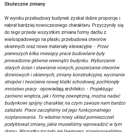
Skuteczne zmiany
W wyniku przebudowy budynek zyskał dobre proporcje i
nabrał bardziej nowoczesnego charakteru. Przyczyniły się
do tego przede wszystkim zmiana formy dachu z
wielospadowego na płaski, przebudowa otworów
okiennych oraz nowe materiały elewacyjne. -
Przez
pierwszych kilka miesięcy prace budowlane były
prowadzone głównie wewnątrz budynku. Wyburzanie
starych ścian i stawianie nowych, poszerzanie otworów
drzwiowych i okiennych, zmiany konstrukcyjne, wycinanie
stropów i tworzenie nowej klatki schodowej, pochłonęły
mnóstwo pracy -
opowiadają architekci. -
Projektując
zarówno wnętrza, jak i formę zewnętrzną, można nadać
budynkowi spójny charakter, na czym zawsze nam bardzo
zależało. Prace zaczęliśmy od jego funkcjonalnego
rozplanowania. To właśnie nowy układ pomieszczeń
podyktował zmiany, jakie musieliśmy wprowadzić w tym
domu. Wszystko toczyło się lawinowo, rozwiązywaliśmy