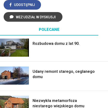
UDOSTĘPNIJ
WEŹ UDZIAŁ W DYSKUSJI
POLECANE
Rozbudowa domu z lat 90.
Udany remont starego, ceglanego
domu
Niezwykła metamorfoza
niestarego wiejskiego domu