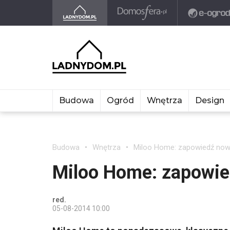
Budowa
Ogród
Wnętrza
Design
Budowa
Wnętrza
Miloo Home: zapowiedź nowe
Miloo Home: zapowied
red.
05-08-2014 10:00