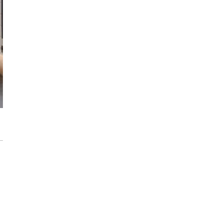
każdego rozwiązania.
Jak urządzić funkcjonalną i nowoczesną
łazienkę? Praktyczny poradnik
Dom pod inteligentną ochroną podczas
wakacji
Jak dbać o drewniane meble, aby służyły
przez dekady? Zasady pielęgnacji