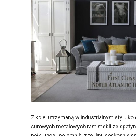
Z kolei utrzymaną w industrialnym stylu ko
surowych metalowych ram mebli ze spatyn
półki, tace i pojemniki z tej linii doskona