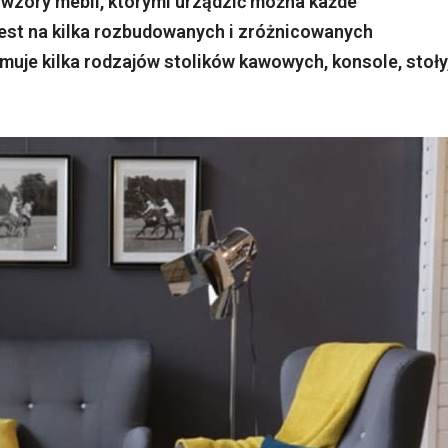
wzory mebli, którymi urządzić można każde
jest na kilka rozbudowanych i zróżnicowanych
ejmuje kilka rodzajów stolików kawowych, konsole, stoły