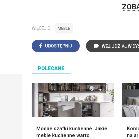
ZOBA
WIĘCEJ O:
MEBLE
UDOSTĘPNIJ
WEŹ UDZIAŁ W DY
POLECANE
Modne szafki kuchenne. Jakie
Komo
meble kuchenne warto
na a