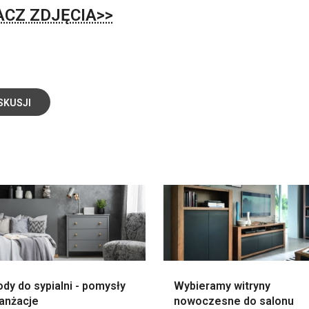
CZ ZDJĘCIA>>
SKUSJI
dy do sypialni - pomysły
Wybieramy witryny
ranżacje
nowoczesne do salonu