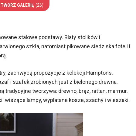
OTWÓRZ GALERIĘ
(26)
owane stalowe podstawy. Blaty stolików i
rwionego szkła, natomiast pikowane siedziska foteli i
rą.
ry, zachwycą propozycje z kolekcji Hamptons.
 szaf i szafek zrobionych jest z bielonego drewna.
ą tradycyjne tworzywa: drewno, brąz, rattan, marmur.
: wiszące lampy, wyplatane kosze, szachy i wieszaki.