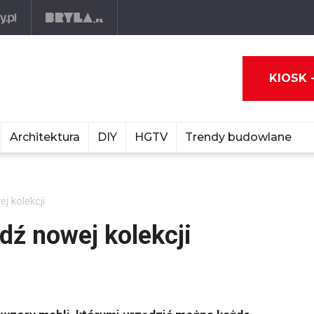
KIOSK 
Architektura
DIY
HGTV
Trendy budowlane
j kolekcji
ź nowej kolekcji