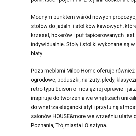
Mocnym punktem wśród nowych propozycji 
stołów do jadalni i stolików kawowych, któr
krzeseł, hokerów i puf tapicerowanych jest 
indywidualnie. Stoły i stoliki wykonane są w
blaty.
Poza meblami Miloo Home oferuje również b
ogrodowe, poduszki, narzuty, pledy, klasyc
retro typu Edison o mosiężnej oprawie i j
inspiruje do tworzenia we wnętrzach unikal
do wnętrza elegancki styl i przytulną atmos
salonów HOUSE&more we wrześniu ułatwion
Poznania, Trójmiasta i Olsztyna.