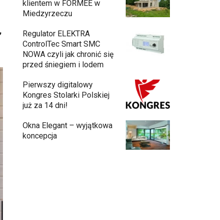
klientem w FORMEE w
Miedzyrzeczu
,
Regulator ELEKTRA
ControlTec Smart SMC
NOWA czyli jak chronić się
przed śniegiem i lodem
Pierwszy digitalowy
Kongres Stolarki Polskiej
już za 14 dni!
Okna Elegant – wyjątkowa
koncepcja
Budowa domu z gotowych modułów – jak
przebiega cały proces?
Meble ogrodowe drewniane, metalowe
czy z technorattanu? Plusy i minusy