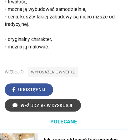
- trwałość,
- można ją wybudować samodzielnie,
- cena: koszty takiej zabudowy są nieco niższe od
tradycyjnej,
- oryginalny charakter,
- można ją malować.
WIĘCEJ O:
WYPOSAŻENIE WNĘTRZ
UDOSTĘPNIJ
WEŹ UDZIAŁ W DYSKUSJI
POLECANE
Jak zaprojektować funkcjonalną