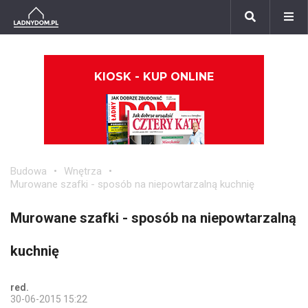
KIOSK - KUP ONLINE
Budowa
Wnętrza
Murowane szafki - sposób na niepowtarzalną kuchnię
Murowane szafki - sposób na niepowtarzalną
kuchnię
red.
30-06-2015 15:22