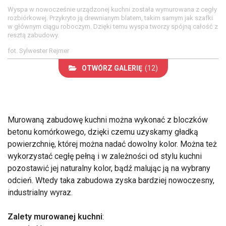
Wyspa w nowocześnie urządzonej kuchni została wymurowana z cegły
rozbiórkowej. Przykryto ją drewnianym blatem, takim samym jak szafki
w głównym ciągu roboczym. Dzięki temu wyspa tworzy spójną całość z
resztą zabudowy.
fot. Sylwester Rejmer
OTWÓRZ GALERIĘ
(12)
Murowaną zabudowę kuchni można wykonać z bloczków
betonu komórkowego, dzięki czemu uzyskamy gładką
powierzchnię, której można nadać dowolny kolor. Można też
wykorzystać cegłę pełną i w zależności od stylu kuchni
pozostawić jej naturalny kolor, bądź malując ją na wybrany
odcień. Wtedy taka zabudowa zyska bardziej nowoczesny,
industrialny wyraz.
Zalety murowanej kuchni
: