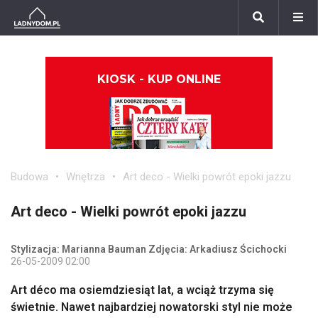
KIOSK - KUP ONLINE
Budowa
Wnętrza
Art deco - Wielki powrót epoki jazzu
Art deco - Wielki powrót epoki jazzu
Stylizacja: Marianna Bauman Zdjęcia: Arkadiusz Ścichocki
26-05-2009 02:00
Art déco ma osiemdziesiąt lat, a wciąż trzyma się
świetnie. Nawet najbardziej nowatorski styl nie może