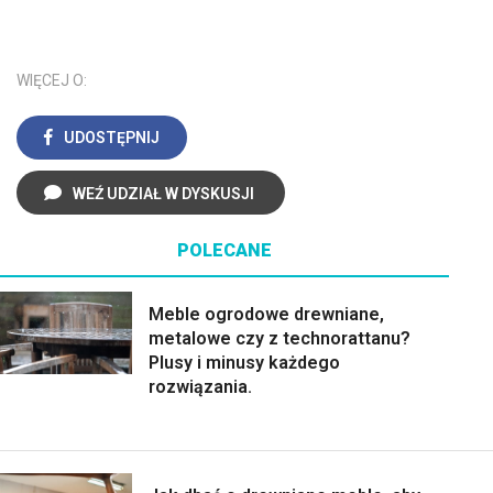
WIĘCEJ O:
UDOSTĘPNIJ
WEŹ UDZIAŁ W DYSKUSJI
POLECANE
Meble ogrodowe drewniane,
metalowe czy z technorattanu?
Plusy i minusy każdego
rozwiązania.