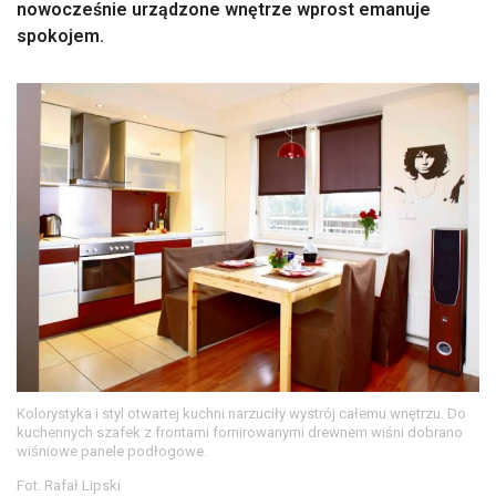
nowocześnie urządzone wnętrze wprost emanuje
spokojem.
Kolorystyka i styl otwartej kuchni narzuciły wystrój całemu wnętrzu. Do
kuchennych szafek z frontami fornirowanymi drewnem wiśni dobrano
wiśniowe panele podłogowe.
Fot. Rafał Lipski