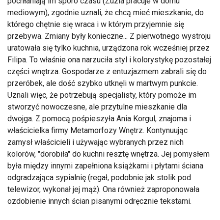
pochłaniają im sporo czasu (Zuzia pracuje w domu
mediowym), zgodnie uznali, że chcą mieć mieszkanie, do
którego chętnie się wraca i w którym przyjemnie się
przebywa. Zmiany były konieczne... Z pierwotnego wystroju
uratowała się tylko kuchnia, urządzona rok wcześniej przez
Filipa. To właśnie ona narzuciła styl i kolorystykę pozostałej
części wnętrza. Gospodarze z entuzjazmem zabrali się do
przeróbek, ale dość szybko utknęli w martwym punkcie.
Uznali więc, że potrzebują specjalisty, który pomoże im
stworzyć nowoczesne, ale przytulne mieszkanie dla
dwojga. Z pomocą pośpieszyła Ania Korgul, znajoma i
właścicielka firmy Metamorfozy Wnętrz. Kontynuując
zamysł właścicieli i używając wybranych przez nich
kolorów, "dorobiła" do kuchni resztę wnętrza. Jej pomysłem
była między innymi zapełniona książkami i płytami ściana
odgradzająca sypialnię (regał, podobnie jak stolik pod
telewizor, wykonał jej mąż). Ona również zaproponowała
ozdobienie innych ścian pisanymi odręcznie tekstami.