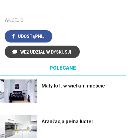
WIĘCEJ O:
UDOSTĘPNIJ
WEŹ UDZIAŁ W DYSKUSJI
POLECANE
Mały loft w wielkim mieście
Aranżacja pełna luster