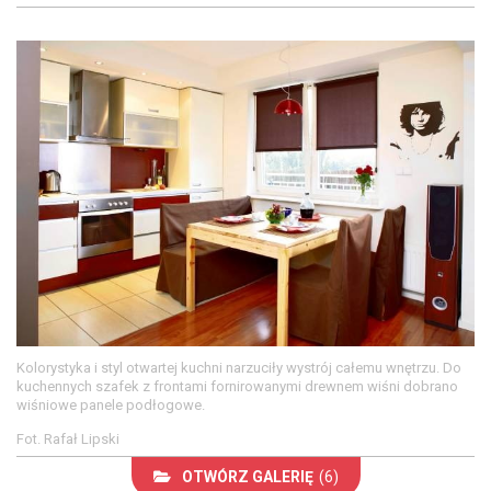
Kolorystyka i styl otwartej kuchni narzuciły wystrój całemu wnętrzu. Do
kuchennych szafek z frontami fornirowanymi drewnem wiśni dobrano
wiśniowe panele podłogowe.
Fot. Rafał Lipski
OTWÓRZ GALERIĘ
(6)