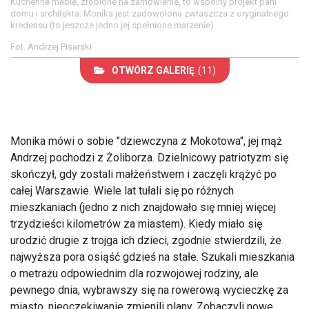
Kuchenne meble, zrobione na zamówienie, to wspólny projekt pani
domu i architekta. Monika jest zadowolona zwłaszcza z oryginalnego
kredensu (to jeszcze jedno jej spełnione marzenie).
Fot. Andrzej Pisarski
OTWÓRZ GALERIĘ
(11)
Monika mówi o sobie "dziewczyna z Mokotowa", jej mąż
Andrzej pochodzi z Żoliborza. Dzielnicowy patriotyzm się
skończył, gdy zostali małżeństwem i zaczęli krążyć po
całej Warszawie. Wiele lat tułali się po różnych
mieszkaniach (jedno z nich znajdowało się mniej więcej
trzydzieści kilometrów za miastem). Kiedy miało się
urodzić drugie z trojga ich dzieci, zgodnie stwierdzili, że
najwyższa pora osiąść gdzieś na stałe. Szukali mieszkania
o metrażu odpowiednim dla rozwojowej rodziny, ale
pewnego dnia, wybrawszy się na rowerową wycieczkę za
miasto, nieoczekiwanie zmienili plany. Zobaczyli nowe