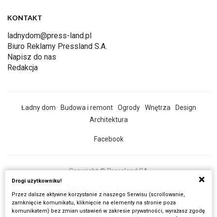
KONTAKT
ladnydom@press-land.pl
Biuro Reklamy Pressland S.A.
Napisz do nas
Redakcja
Ładny dom
Budowa i remont
Ogrody
Wnętrza
Design
Architektura
Facebook
Copyright © Pressland SA
Drogi użytkowniku!
O Nas
Reklama
Prywatność
Regulamin
Przez dalsze aktywne korzystanie z naszego Serwisu (scrollowanie,
Wszystkie artykuły
zamknięcie komunikatu, kliknięcie na elementy na stronie poza
komunikatem) bez zmian ustawień w zakresie prywatności, wyrażasz zgodę
Realizacja:
Fancybox.pl