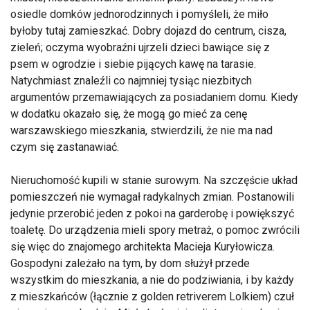
osiedle domków jednorodzinnych i pomyśleli, że miło
byłoby tutaj zamieszkać. Dobry dojazd do centrum, cisza,
zieleń; oczyma wyobraźni ujrzeli dzieci bawiące się z
psem w ogrodzie i siebie pijących kawę na tarasie.
Natychmiast znaleźli co najmniej tysiąc niezbitych
argumentów przemawiających za posiadaniem domu. Kiedy
w dodatku okazało się, że mogą go mieć za cenę
warszawskiego mieszkania, stwierdzili, że nie ma nad
czym się zastanawiać.
Nieruchomość kupili w stanie surowym. Na szczęście układ
pomieszczeń nie wymagał radykalnych zmian. Postanowili
jedynie przerobić jeden z pokoi na garderobę i powiększyć
toaletę. Do urządzenia mieli spory metraż, o pomoc zwrócili
się więc do znajomego architekta Macieja Kuryłowicza.
Gospodyni zależało na tym, by dom służył przede
wszystkim do mieszkania, a nie do podziwiania, i by każdy
z mieszkańców (łącznie z golden retriverem Lolkiem) czuł