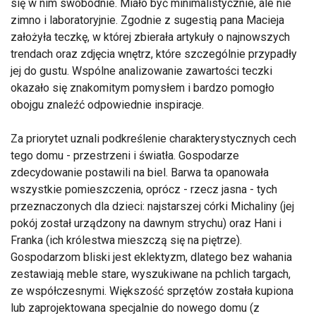
się w nim swobodnie. Miało być minimalistycznie, ale nie
zimno i laboratoryjnie. Zgodnie z sugestią pana Macieja
założyła teczkę, w której zbierała artykuły o najnowszych
trendach oraz zdjęcia wnętrz, które szczególnie przypadły
jej do gustu. Wspólne analizowanie zawartości teczki
okazało się znakomitym pomysłem i bardzo pomogło
obojgu znaleźć odpowiednie inspiracje.
Za priorytet uznali podkreślenie charakterystycznych cech
tego domu - przestrzeni i światła. Gospodarze
zdecydowanie postawili na biel. Barwa ta opanowała
wszystkie pomieszczenia, oprócz - rzecz jasna - tych
przeznaczonych dla dzieci: najstarszej córki Michaliny (jej
pokój został urządzony na dawnym strychu) oraz Hani i
Franka (ich królestwa mieszczą się na piętrze).
Gospodarzom bliski jest eklektyzm, dlatego bez wahania
zestawiają meble stare, wyszukiwane na pchlich targach,
ze współczesnymi. Większość sprzętów została kupiona
lub zaprojektowana specjalnie do nowego domu (z