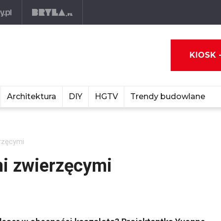
KIOSK 
Architektura
DIY
HGTV
Trendy budowlane
rzęcymi
i zwierzęcymi