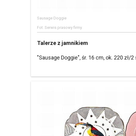
Sausage Doggie
Fot. Serwis prasowy firmy
Talerze z jamnikiem
"Sausage Doggie", śr. 16 cm, ok. 220 zł/2 