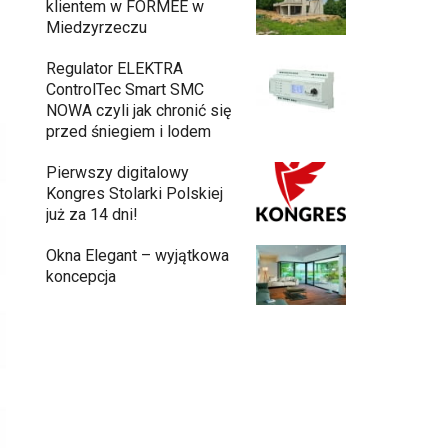
klientem w FORMEE w
Miedzyrzeczu
Regulator ELEKTRA
ControlTec Smart SMC
NOWA czyli jak chronić się
przed śniegiem i lodem
Pierwszy digitalowy
Kongres Stolarki Polskiej
już za 14 dni!
Okna Elegant – wyjątkowa
koncepcja
Meble ogrodowe drewniane, metalowe
czy z technorattanu? Plusy i minusy
każdego rozwiązania.
Jak urządzić funkcjonalną i nowoczesną