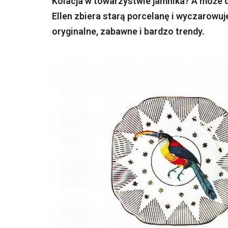
Kolacja w towarzystwie jamnika? A może 
Ellen zbiera starą porcelanę i wyczarowuje
oryginalne, zabawne i bardzo trendy.