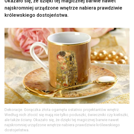
Okazało się, że dzięki tej magicznej barwie nawet
najskromniej urządzone wnętrze nabiera prawdziwie
królewskiego dostojeństwa.
Dekoracje. Gorączka złota ogarnęła ostatnio projektantów wnętrz.
Według nich złocić się mają nie tylko poduszki, świeczniki czy kieliszki,
ale także ściany. Okazało się, że dzięki tej magicznej barwie nawet
najskromniej urządzone wnętrze nabiera prawdziwie królewskiego
dostojeństwa.