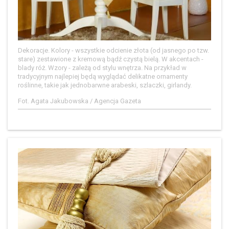
Dekoracje. Kolory - wszystkie odcienie złota (od jasnego po tzw.
stare) zestawione z kremową bądź czystą bielą. W akcentach -
blady róż. Wzory - zależą od stylu wnętrza. Na przykład w
tradycyjnym najlepiej będą wyglądać delikatne ornamenty
roślinne, takie jak jednobarwne arabeski, szlaczki, girlandy.
Fot. Agata Jakubowska / Agencja Gazeta