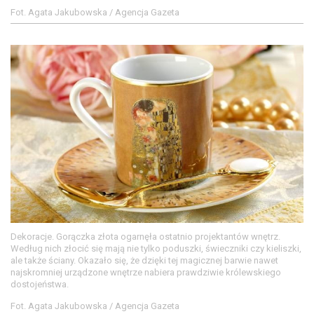
Fot. Agata Jakubowska / Agencja Gazeta
Dekoracje. Gorączka złota ogarnęła ostatnio projektantów wnętrz.
Według nich złocić się mają nie tylko poduszki, świeczniki czy kieliszki,
ale także ściany. Okazało się, że dzięki tej magicznej barwie nawet
najskromniej urządzone wnętrze nabiera prawdziwie królewskiego
dostojeństwa.
Fot. Agata Jakubowska / Agencja Gazeta