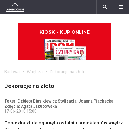
KIOSK - KUP ONLINE
Budowa
Wnętrza
Dekoracje na złoto
Dekoracje na złoto
Tekst: Elżbieta Błasikiewicz Stylizacja: Joanna Płachecka
Zdjęcia: Agata Jakubowska
17-06-2010 15:00
Gorączka złota ogarnęła ostatnio projektantów wnętrz.