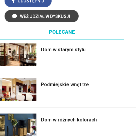
UDOSTĘPNIJ
WEŹ UDZIAŁ W DYSKUSJI
POLECANE
Dom w starym stylu
Podmiejskie wnętrze
Dom w różnych kolorach