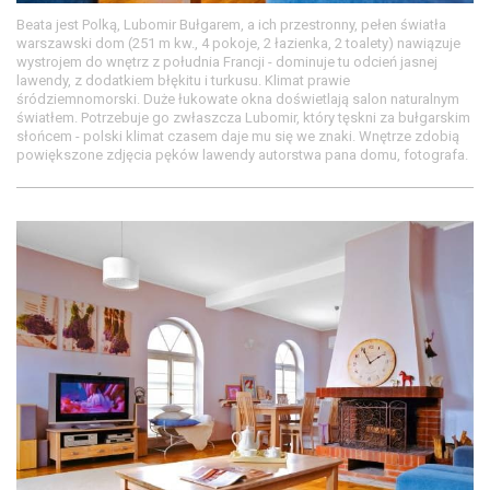
Beata jest Polką, Lubomir Bułgarem, a ich przestronny, pełen światła
warszawski dom (251 m kw., 4 pokoje, 2 łazienka, 2 toalety) nawiązuje
wystrojem do wnętrz z południa Francji - dominuje tu odcień jasnej
lawendy, z dodatkiem błękitu i turkusu. Klimat prawie
śródziemnomorski. Duże łukowate okna doświetlają salon naturalnym
światłem. Potrzebuje go zwłaszcza Lubomir, który tęskni za bułgarskim
słońcem - polski klimat czasem daje mu się we znaki. Wnętrze zdobią
powiększone zdjęcia pęków lawendy autorstwa pana domu, fotografa.