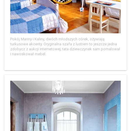
Pokój Mariny i Kaliny, dwóch młodszych córek, ożywiają
turkusowe akcenty. Oryginalna szafa z lustrem to jeszcze jedna
zdobycz z aukcji internetowej; tata dziewczynek sam pomalował
i nawoskował mebel.