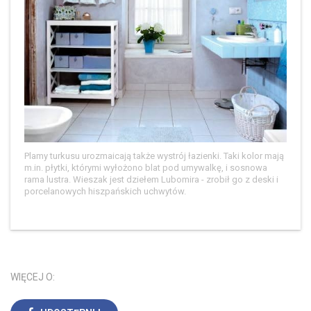
Plamy turkusu urozmaicają także wystrój łazienki. Taki kolor mają
m.in. płytki, którymi wyłożono blat pod umywalkę, i sosnowa
rama lustra. Wieszak jest dziełem Lubomira - zrobił go z deski i
porcelanowych hiszpańskich uchwytów.
WIĘCEJ O: