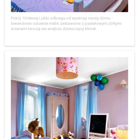
Pokój 10-letniej Lubki odbiega od wystroju reszty domu -
lawendowe odcienie mebli zestawione z pastelowymi żółtymi
ścianami tworzą we wnętrzu dziewczęcy klimat.