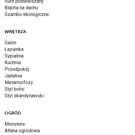
Sufit podwieszany
Blacha na dachu
Szambo ekologiczne
WNĘTRZA
Salon
Łazienka
Sypialnia
Kuchnia
Przedpokój
Jadalnia
Metamorfozy
Styl boho
Styl skandynawski
OGRÓD
Monstera
Altana ogrodowa