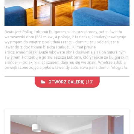
Beata jest Polką, Lubomir Bułgarem, a ich przestronny, pełen światła
warszawski dom (251 m kw., 4 pokoje, 2 łazienka, 2 toalety) nawiązuje
wystrojem do wnętrz z południa Francji - dominuje tu odcień jasnej
lawendy, z dodatkiem błękitu i turkusu. Klimat prawie
śródziemnomorski. Duże łukowate okna doświetlają salon naturalnym
światłem. Potrzebuje go zwłaszcza Lubomir, który tęskni za bułgarskim
słońcem - polski klimat czasem daje mu się we znaki. Wnętrze zdobią
powiększone zdjęcia pęków lawendy autorstwa pana domu, fotografa.
OTWÓRZ GALERIĘ
(10)