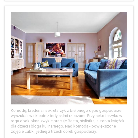
Komodę, kredens i sekretarzyk z bielonego dębu gospodarze
wyszukali w sklepie z indyjskimi rzeczami. Przy sekretarzyku w
rogu obok okna zwykle pracuje Beata, stylistka, autorka książek
dla dzieci i bloga kulinarnego. Nad komodą - powiększone
zdjęcie Lubki, jednej z trzech córek gospodarzy.