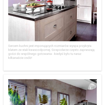
Sercem kuchni jest imponujących rozmiarów wyspa przykryta
blatem ze stali kwasoodpornej. Gospodarze często zapraszają
gości do wspólnego gotowania - kiedyś było tu naraz
kilkanaście osób!