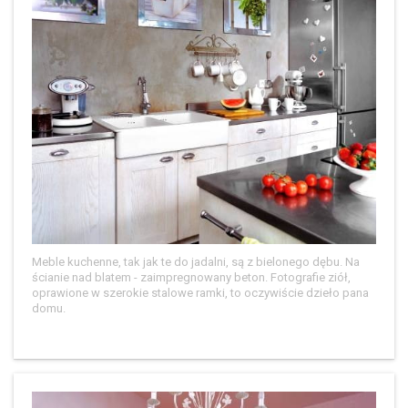
Meble kuchenne, tak jak te do jadalni, są z bielonego dębu. Na
ścianie nad blatem - zaimpregnowany beton. Fotografie ziół,
oprawione w szerokie stalowe ramki, to oczywiście dzieło pana
domu.