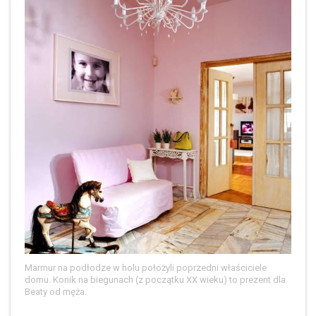
Marmur na podłodze w holu położyli poprzedni właściciele
domu. Konik na biegunach (z początku XX wieku) to prezent dla
Beaty od męża.