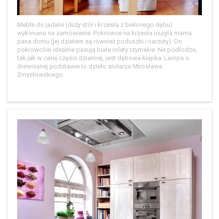
Meble do jadalni (duży stół i krzesła z bielonego dębu)
wykonano na zamówienie. Pokrowce na krzesła uszyła mama
pana domu (jej dziełem są również poduszki i narzuty). Do
pokrowców idealnie pasują białe rolety rzymskie. Na podłodze,
tak jak w całej części dziennej, jest dębowa klepka. Lampa o
drewnianej podstawie to dzieło stolarza Mirosława
Zmysłowskiego.