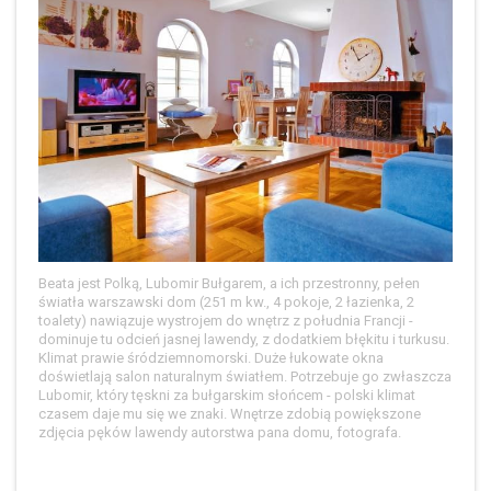
Beata jest Polką, Lubomir Bułgarem, a ich przestronny, pełen
światła warszawski dom (251 m kw., 4 pokoje, 2 łazienka, 2
toalety) nawiązuje wystrojem do wnętrz z południa Francji -
dominuje tu odcień jasnej lawendy, z dodatkiem błękitu i turkusu.
Klimat prawie śródziemnomorski. Duże łukowate okna
doświetlają salon naturalnym światłem. Potrzebuje go zwłaszcza
Lubomir, który tęskni za bułgarskim słońcem - polski klimat
czasem daje mu się we znaki. Wnętrze zdobią powiększone
zdjęcia pęków lawendy autorstwa pana domu, fotografa.