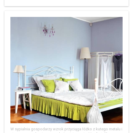
W sypialnia gospodarzy wzrok przyciąga łóżko z kutego metalu i