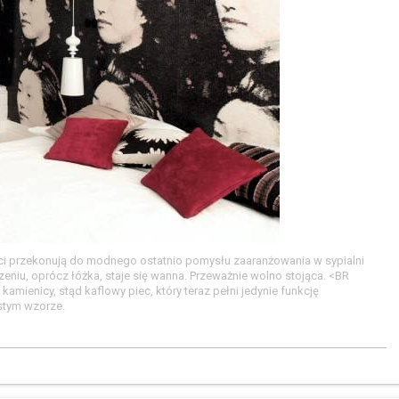
nci przekonują do modnego ostatnio pomysłu zaaranżowania w sypialni
u, oprócz łóżka, staje się wanna. Przeważnie wolno stojąca. <BR
mienicy, stąd kaflowy piec, który teraz pełni jedynie funkcję
istym wzorze.