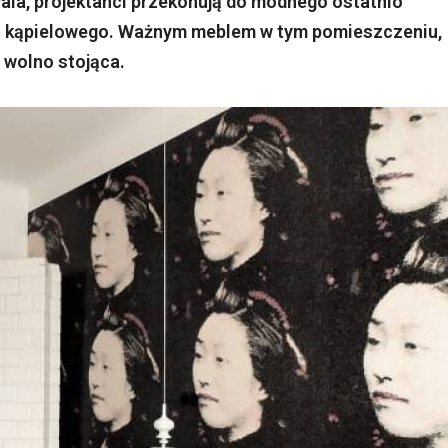
ala, projektanci przekonują do modnego ostatnio
u kąpielowego. Ważnym meblem w tym pomieszczeniu,
 wolno stojąca.