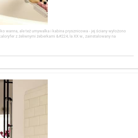
o wanna, ale też umywalka i kabina prysznicowa - jej ściany wyłożono
oryfer z żeliwnymi żeberkami &#224; la XX w., zainstalowany na