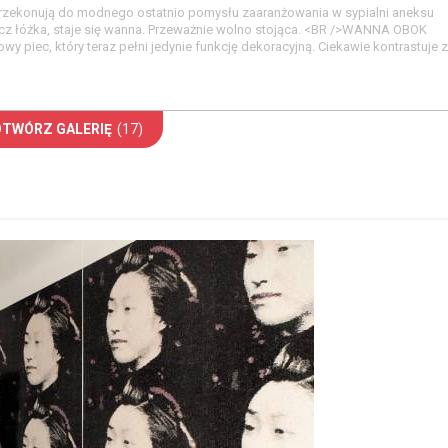
 przekonują do modnego ostatnio pomysłu zaaranżowania w sypialni aneksu
 łóżka, staje się wanna. Przeważnie wolno stojąca. <BR />WANNA OBOK
owy piec, który teraz pełni jedynie funkcję dekoracyjną. Ciekawie kontrastuje z
OTWÓRZ GALERIĘ
(17)