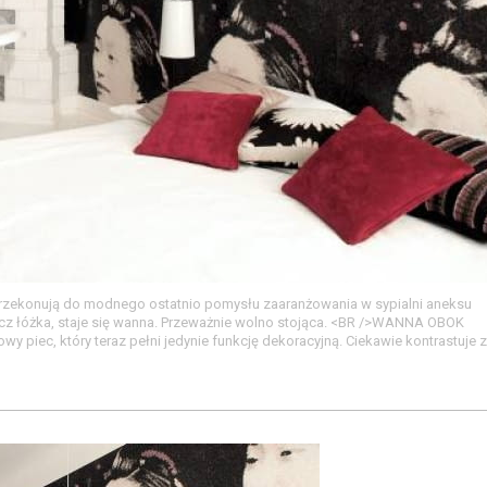
 przekonują do modnego ostatnio pomysłu zaaranżowania w sypialni aneksu
 łóżka, staje się wanna. Przeważnie wolno stojąca. <BR />WANNA OBOK
owy piec, który teraz pełni jedynie funkcję dekoracyjną. Ciekawie kontrastuje z