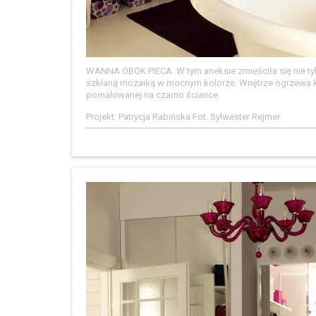
WANNA OBOK PIECA. W tym aneksie zmieściła się nie tylk
szklaną mozaiką w mocnym kolorze. Wnętrze ogrzewa kal
pomalowanej na czarno ściance.
Projekt: Patrycja Rabińska Fot. Sylwester Rejmer