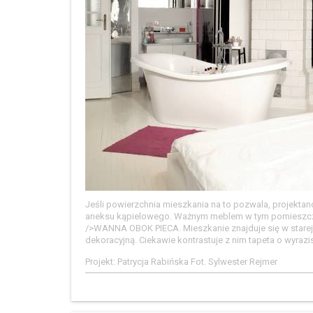
Jeśli powierzchnia mieszkania na to pozwala, projekta
aneksu kąpielowego. Ważnym meblem w tym pomieszczeni
/>WANNA OBOK PIECA. Mieszkanie znajduje się w starej ka
dekoracyjną. Ciekawie kontrastuje z nim tapeta o wyraz
Projekt: Patrycja Rabińska Fot. Sylwester Rejmer