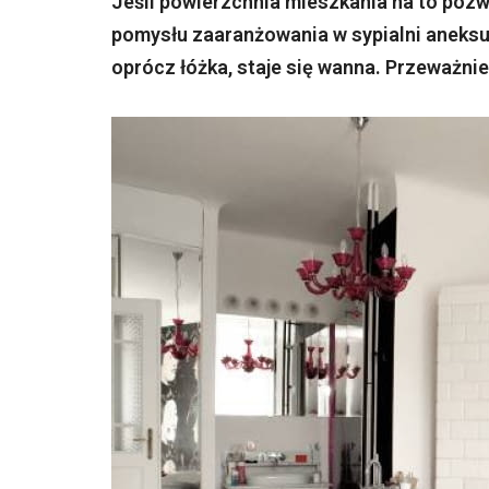
Jeśli powierzchnia mieszkania na to pozw
pomysłu zaaranżowania w sypialni aneks
oprócz łóżka, staje się wanna. Przeważnie