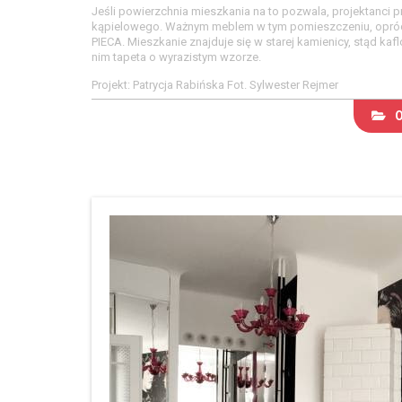
Jeśli powierzchnia mieszkania na to pozwala, projektanci
kąpielowego. Ważnym meblem w tym pomieszczeniu, oprócz
PIECA. Mieszkanie znajduje się w starej kamienicy, stąd kafl
nim tapeta o wyrazistym wzorze.
Projekt: Patrycja Rabińska Fot. Sylwester Rejmer