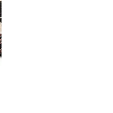
każdego rozwiązania.
Jak urządzić funkcjonalną i nowoczesną
łazienkę? Praktyczny poradnik
Dom pod inteligentną ochroną podczas
wakacji
Jak dbać o drewniane meble, aby służyły
przez dekady? Zasady pielęgnacji