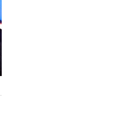
każdego rozwiązania.
Jak urządzić funkcjonalną i nowoczesną
łazienkę? Praktyczny poradnik
Dom pod inteligentną ochroną podczas
wakacji
Jak dbać o drewniane meble, aby służyły
przez dekady? Zasady pielęgnacji