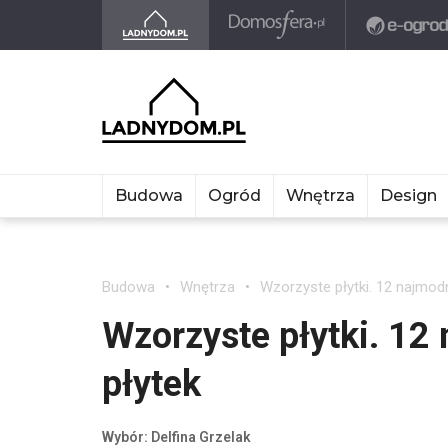
Budowa
Ogród
Wnętrza
Design
Budowa
Wnętrza
Wzorzyste płytki. 12 najmod
Wzorzyste płytki. 12
płytek
Wybór: Delfina Grzelak