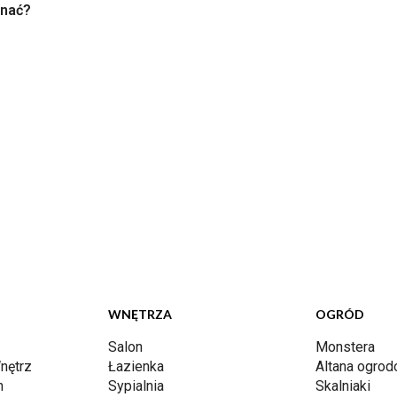
nać?
WNĘTRZA
OGRÓD
Salon
Monstera
nętrz
Łazienka
Altana ogro
n
Sypialnia
Skalniaki