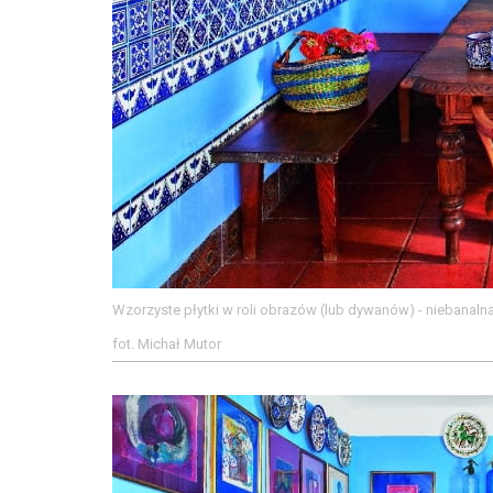
Wzorzyste płytki w roli obrazów (lub dywanów) - niebanalna
fot. Michał Mutor