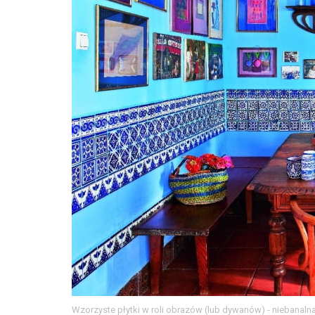
Wzorzyste płytki w roli obrazów (lub dywanów) - niebanalna