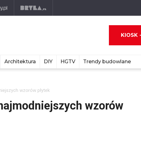
KIOSK 
Architektura
DIY
HGTV
Trendy budowlane
niejszych wzorów płytek
 najmodniejszych wzorów