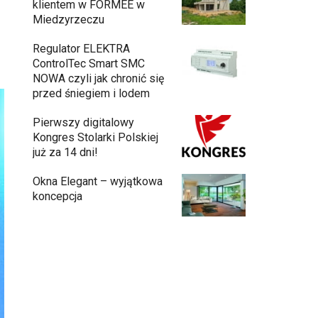
klientem w FORMEE w
Miedzyrzeczu
Regulator ELEKTRA
ControlTec Smart SMC
NOWA czyli jak chronić się
przed śniegiem i lodem
Pierwszy digitalowy
Kongres Stolarki Polskiej
już za 14 dni!
Okna Elegant – wyjątkowa
koncepcja
Budowa domu z gotowych modułów – jak
przebiega cały proces?
Meble ogrodowe drewniane, metalowe
czy z technorattanu? Plusy i minusy