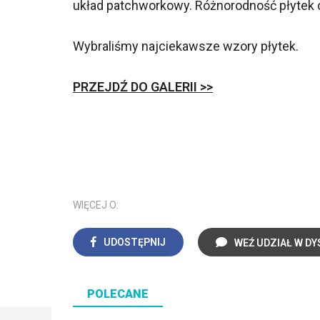
układ patchworkowy. Różnorodność płytek 
Wybraliśmy najciekawsze wzory płytek.
PRZEJDŹ DO GALERII >>
WIĘCEJ O:
UDOSTĘPNIJ
WEŹ UDZIAŁ W DY
POLECANE