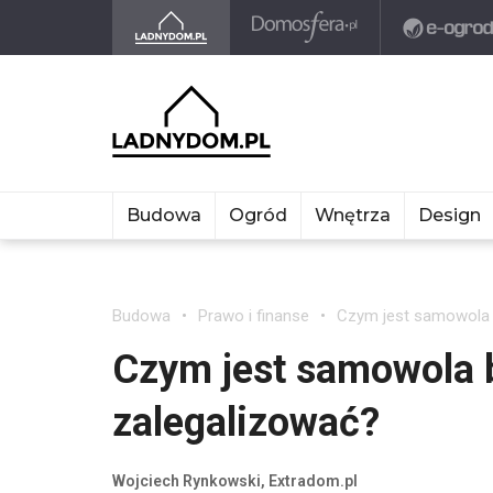
Budowa
Ogród
Wnętrza
Design
Budowa
Prawo i finanse
Czym jest samowola 
Czym jest samowola 
zalegalizować?
Wojciech Rynkowski, Extradom.pl