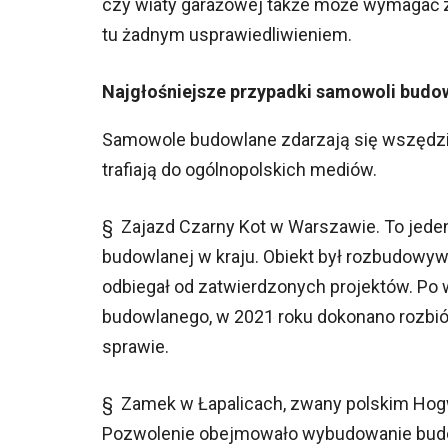
czy wiaty garażowej także może wymagać z
tu żadnym usprawiedliwieniem.
Najgłośniejsze przypadki samowoli budow
Samowole budowlane zdarzają się wszędzie, 
trafiają do ogólnopolskich mediów.
§ Zajazd Czarny Kot w Warszawie. To jede
budowlanej w kraju. Obiekt był rozbudowy
odbiegał od zatwierdzonych projektów. Po 
budowlanego, w 2021 roku dokonano rozbiór
sprawie.
§ Zamek w Łapalicach, zwany polskim Hogw
Pozwolenie obejmowało wybudowanie budowl