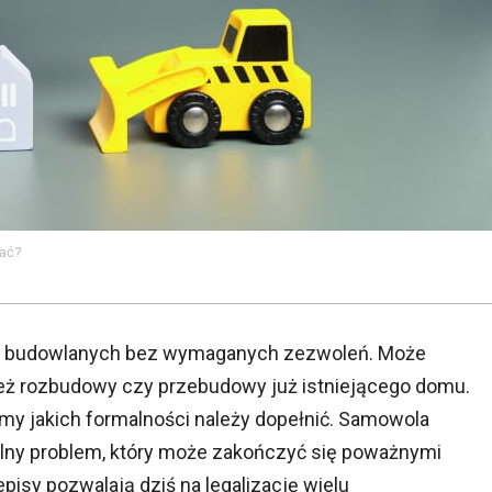
wać?
t budowlanych bez wymaganych zezwoleń. Może
 też rozbudowy czy przebudowy już istniejącego domu.
my jakich formalności należy dopełnić. Samowola
alny problem, który może zakończyć się poważnymi
pisy pozwalają dziś na legalizację wielu