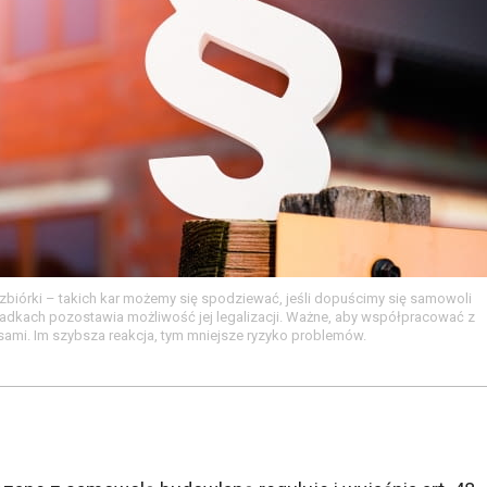
zbiórki – takich kar możemy się spodziewać, jeśli dopuścimy się samowoli
adkach pozostawia możliwość jej legalizacji. Ważne, aby współpracować z
ami. Im szybsza reakcja, tym mniejsze ryzyko problemów.