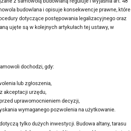
ane z samowolą budowlaną reguluje i wyjaśnia art. 48
mowola budowlana i opisuje konsekwencje prawne, które
rocedury dotyczące postępowania legalizacyjnego oraz
ą ujęte są w kolejnych artykułach tej ustawy, w
amowoli dochodzi, gdy:
enia lub zgłoszenia,
z akceptacji urzędu,
 przed uprawomocnieniem decyzji,
yskania wymaganego pozwolenia na użytkowanie.
dotyczą tylko dużych inwestycji. Budowa altany, tarasu