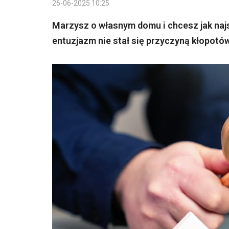
26-06-2025 10:25
Marzysz o własnym domu i chcesz jak naj
entuzjazm nie stał się przyczyną kłopot