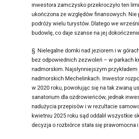
inwestora zamczysko przekroczyło ten limi
ukończona ze względów finansowych. Nie p
podróży wielu turystów. Dlatego we wrześn
budowlę, co daje szanse na jej dokończenie
§ Nielegalne domki nad jeziorem i w góra
bez odpowiednich zezwoleń – w parkach kra
nadmorskim. Najsłynniejszym przykładem j
nadmorskich Mechelinkach. Inwestor rozp
w 2020 roku, powołując się na tak zwaną us
sanatorium dla ozdrowieńców, jednak inwes
nadużycia przepisów i w rezultacie samowo
kwietniu 2025 roku sąd oddalił wszystkie s
decyzja o rozbiórce stała się prawomocna 