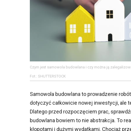
Czym jest samowola budowlana i czy można ją zalegalizo
Fot.: SHUTTERSTOCK
Samowola budowlana to prowadzenie robó
dotyczyć całkowicie nowej inwestycji, ale
Dlatego przed rozpoczęciem prac, sprawdź
budowlana bowiem to nie abstrakcja. To re
kłopotami i dużymi wydatkami. Chociaż prze