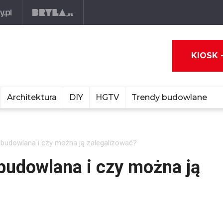
KIOSK 
Architektura
DIY
HGTV
Trendy budowlane
budowlana i czy można ją zalegalizować?
budowlana i czy można ją