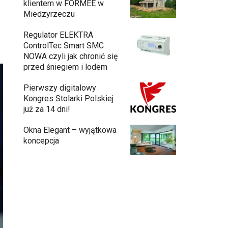
klientem w FORMEE w
Miedzyrzeczu
Regulator ELEKTRA
ControlTec Smart SMC
NOWA czyli jak chronić się
przed śniegiem i lodem
Pierwszy digitalowy
Kongres Stolarki Polskiej
już za 14 dni!
Okna Elegant – wyjątkowa
koncepcja
Budowa domu z gotowych modułów – jak
przebiega cały proces?
Meble ogrodowe drewniane, metalowe
czy z technorattanu? Plusy i minusy