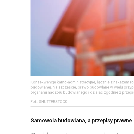
Konsekwencje karno-administracyjne, łącznie z nakazem ro
budowlanej. Na szczęście, prawo budowlane w wielu przyp
organami nadzoru budowlanego i działać zgodnie z przepis
Fot.: SHUTTERSTOCK
Samowola budowlana, a przepisy prawne