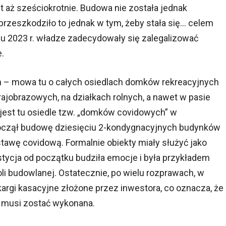
t aż sześciokrotnie. Budowa nie została jednak
rzeszkodziło to jednak w tym, żeby stała się… celem
iu 2023 r. władze zadecydowały się zalegalizować
.
ch – mowa tu o całych osiedlach domków rekreacyjnych
jobrazowych, na działkach rolnych, a nawet w pasie
est tu osiedle tzw. „domków covidowych” w
oczął budowę dziesięciu 2-kondygnacyjnych budynków
tawę covidową. Formalnie obiekty miały służyć jako
tycja od początku budziła emocje i była przykładem
li budowlanej. Ostatecznie, po wielu rozprawach, w
kargi kasacyjne złożone przez inwestora, co oznacza, że
i musi zostać wykonana.