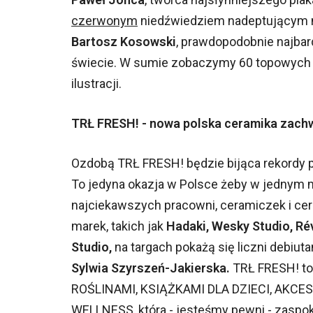
czerwonym
niedźwiedziem nadeptującym na
Bartosz Kosowski
, prawdopodobnie najbard
świecie. W sumie zobaczymy 60 topowych tw
ilustracji.
TRŁ FRESH! - nowa polska ceramika zach
Ozdobą TRŁ FRESH! będzie bijąca rekordy p
To jedyna okazja w Polsce żeby w jednym m
najciekawszych pracowni, ceramiczek i ce
marek, takich jak
Hadaki, Wesky Studio, Ré
Studio,
na targach pokażą się liczni debiuta
Sylwia Szyrszeń-Jakierska.
TRŁ FRESH! to 
ROŚLINAMI, KSIĄŻKAMI DLA DZIECI, AKCESO
WELLNESS, która - jesteśmy pewni - zaspok