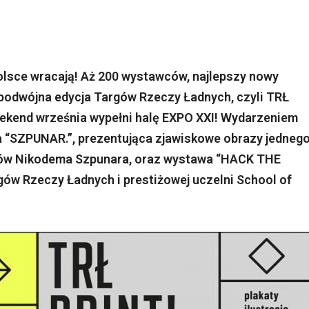
olsce wracają! Aż 200 wystawców, najlepszy nowy
o podwójna edycja Targów Rzeczy Ładnych, czyli TRŁ
eekend września wypełni halę EXPO XXI! Wydarzeniem
 “SZPUNAR.”, prezentująca zjawiskowe obrazy jedneg
ntów Nikodema Szpunara, oraz wystawa “HACK THE
ów Rzeczy Ładnych i prestiżowej uczelni School of