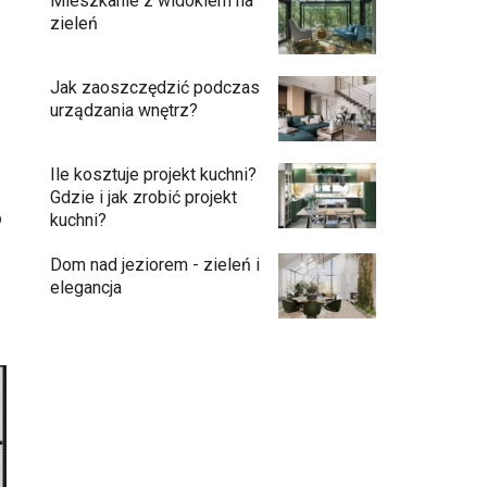
Mieszkanie z widokiem na
zieleń
Jak zaoszczędzić podczas
urządzania wnętrz?
Ile kosztuje projekt kuchni?
Gdzie i jak zrobić projekt
o
kuchni?
Dom nad jeziorem - zieleń i
elegancja
Podłogi: pomysły na wykończenie
Ściany - co jest modne?
Kuchnia bez odcisków palców – estetyka,
która ułatwia codzienne użytkowanie