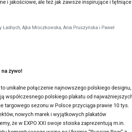
ne i jakościowe, ale też jak zawsze inspirujące i tętniące
y Ładnych, Ajka Mroczkowska, Ania Pruszyńska i Paweł
” na żywo!
to unikalne połączenie najnowszego polskiego designu,
kcją współczesnego polskiego plakatu od najważniejszyc
arcie targowego sezonu w Polsce przyciąga prawie 10 tys.
ojektów, nowych marek i wyjątkowych plakatów
emy, że w EXPO XXI swoje stoiska zaprezentują m.in.
katu komentującego wojnę na Ukrainie “Russian Bear” z