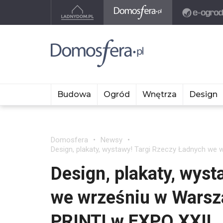
Budowa
Ogród
Wnętrza
Design
Domosfera
Newsy
Design, plakaty, wystawy! Targi Rzeczy Ładnych we
Design, plakaty, wys
we wrześniu w Warsz
PRINT! w EXPO XXI!