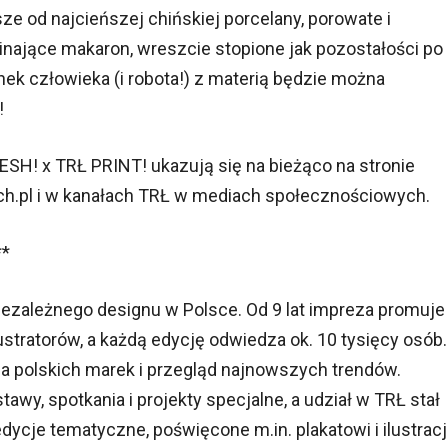
ze od najcieńszej chińskiej porcelany, porowate i
inające makaron, wreszcie stopione jak pozostałości po
k człowieka (i robota!) z materią będzie można
!
SH! x TRŁ PRINT! ukazują się na bieżąco na stronie
ch.pl i w kanałach TRŁ w mediach społecznościowych.
*
iezależnego designu w Polsce. Od 9 lat impreza promuje 
lustratorów, a każdą edycję odwiedza ok. 10 tysięcy osób.
a polskich marek i przegląd najnowszych trendów.
wy, spotkania i projekty specjalne, a udział w TRŁ stał
dycje tematyczne, poświęcone m.in. plakatowi i ilustracj