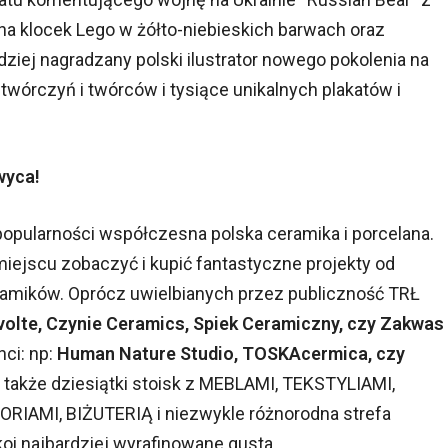
 klocek Lego w żółto-niebieskich barwach oraz
ziej nagradzany polski ilustrator nowego pokolenia na
órczyń i twórców i tysiące unikalnych plakatów i
wyca!
opularności współczesna polska ceramika i porcelana.
iejscu zobaczyć i kupić fantastyczne projekty od
ramików. Oprócz uwielbianych przez publiczność TRŁ
volte, Czynie Ceramics, Spiek Ceramiczny, czy Zakwas
nci: np:
Human Nature Studio, TOSKAcermica, czy
także dziesiątki stoisk z MEBLAMI, TEKSTYLIAMI,
RIAMI, BIŻUTERIĄ i niezwykle różnorodna strefa
oi najbardziej wyrafinowane gusta.