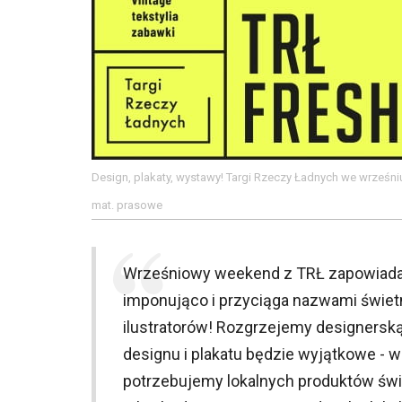
Design, plakaty, wystawy! Targi Rzeczy Ładnych we wrześni
mat. prasowe
Wrześniowy weekend z TRŁ zapowiada
imponująco i przyciąga nazwami świetn
ilustratorów! Rozgrzejemy designers
designu i plakatu będzie wyjątkowe -
potrzebujemy lokalnych produktów świet