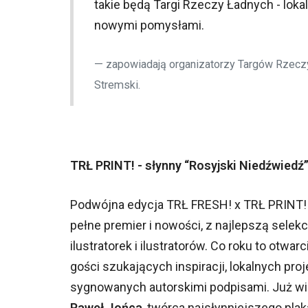
takie będą Targi Rzeczy Ładnych - lokal
nowymi pomysłami.
zapowiadają organizatorzy Targów Rzecz
Stremski.
TRŁ PRINT! - słynny “Rosyjski Niedźwiedź
Podwójna edycja TRŁ FRESH! x TRŁ PRINT! 
pełne premier i nowości, z najlepszą sele
ilustratorek i ilustratorów. Co roku to otw
gości szukających inspiracji, lokalnych pr
sygnowanych autorskimi podpisami. Już wi
Paweł Jońca
, twórca najsłynniejszego pla