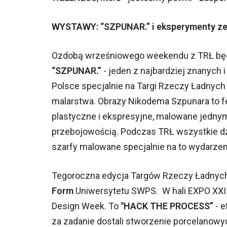
WYSTAWY: “SZPUNAR.” i eksperymenty ze
Ozdobą wrześniowego weekendu z TRŁ będą
“SZPUNAR.”
- jeden z najbardziej znanych
Polsce specjalnie na Targi Rzeczy Ładnyc
malarstwa. Obrazy Nikodema Szpunara to f
plastyczne i ekspresyjne, malowane jedny
przebojowością. Podczas TRŁ wszystkie dzi
szarfy malowane specjalnie na to wydarzen
Tegoroczna edycja Targów Rzeczy Ładnych
Form
Uniwersytetu SWPS. W hali EXPO XXI
Design Week. To
"HACK THE PROCESS”
- e
za zadanie dostali stworzenie porcelanow