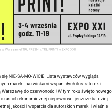
u w Warszawie! TRŁ FRESH! x TRŁ PRINT! w EXPO XXI!
 się NIE-SA-MO-WICIE. Lista wystawców wygląda
ych marek i nazwiskami wspaniałych ilustratorek i
ką Warszawę do czerwoności! W tym roku święto nowego
 w czasach ekonomicznej niepewności jeszcze bardziej
nej jakości i wsparcia dla autorskich marek. I właśnie