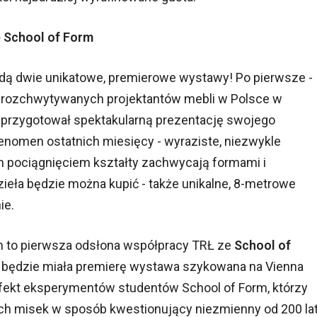
 School of Form
 dwie unikatowe, premierowe wystawy! Po pierwsze -
 i rozchwytywanych projektantów mebli w Polsce w
h przygotował spektakularną prezentację swojego
enomen ostatnich miesięcy - wyraziste, niezwykle
m pociągnięciem kształty zachwycają formami i
eła będzie można kupić - także unikalne, 8-metrowe
ie.
 to pierwsza odsłona współpracy TRŁ ze
School of
 będzie miała premierę wystawa szykowana na Vienna
fekt eksperymentów studentów School of Form, którzy
ych misek w sposób kwestionujący niezmienny od 200 la