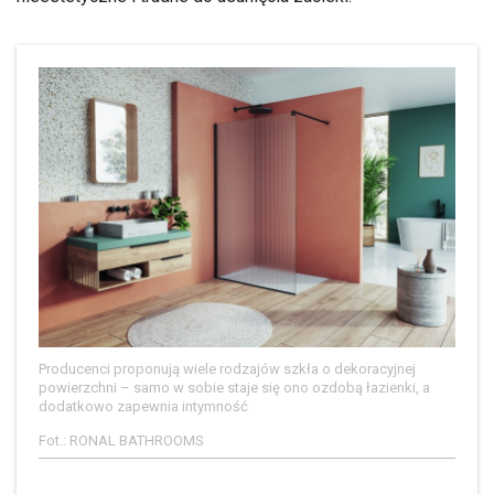
Producenci proponują wiele rodzajów szkła o dekoracyjnej
powierzchni – samo w sobie staje się ono ozdobą łazienki, a
dodatkowo zapewnia intymność
Fot.: RONAL BATHROOMS