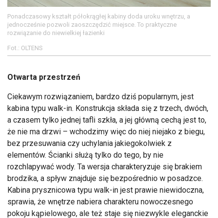
Ponadczasowy kształt półokrągłej kabiny doda uroku wnętrzu, a
jednocześnie pozwoli zaoszczędzić miejsce. To praktyczne
rozwiązanie do niewielkiej łazienki
Fot.: OLTENS
Otwarta przestrzeń
Ciekawym rozwiązaniem, bardzo dziś popularnym, jest
kabina typu walk-in. Konstrukcja składa się z trzech, dwóch,
a czasem tylko jednej tafli szkła, a jej główną cechą jest to,
że nie ma drzwi – wchodzimy więc do niej niejako z biegu,
bez przesuwania czy uchylania jakiegokolwiek z
elementów. Ścianki służą tylko do tego, by nie
rozchlapywać wody. Ta wersja charakteryzuje się brakiem
brodzika, a spływ znajduje się bezpośrednio w posadzce.
Kabina prysznicowa typu walk-in jest prawie niewidoczna,
sprawia, że wnętrze nabiera charakteru nowoczesnego
pokoju kąpielowego, ale też staje się niezwykle eleganckie