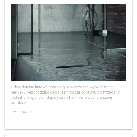
Odwodnienia liniowe stanowią nowoczesne wyposażenie
natrysku bezbrodzikowego. Ten rodzaj odpływu postrzegany
jest jako elegancki i dający szerokie możliwości aranżacji
pomiesz
Fot.: LAVEO