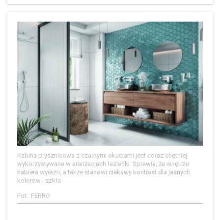
Kabina prysznicowa z czarnymi okuciami jest coraz chętniej
wykorzystywana w aranżacjach łazienki. Sprawia, że wnętrze
nabiera wyrazu, a także stanowi ciekawy kontrast dla jasnych
kolorów i szkła
Fot.: FERRO