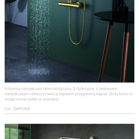
Kolumna natryskowa termostatyczna, 2-funkcyjna, z zestawem
natryskowym i deszczownicą zapewni przyyjemną kąpiel. Złoty kolor to
wciąż numer jeden w aranżacji
Fot.: EMPORIA