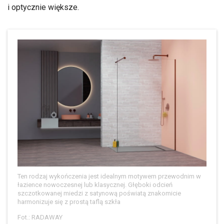
i optycznie większe.
Ten rodzaj wykończenia jest idealnym motywem przewodnim w
łazience nowoczesnej lub klasycznej. Głęboki odcień
szczotkowanej miedzi z satynową poświatą znakomicie
harmonizuje się z prostą taflą szkła
Fot.: RADAWAY