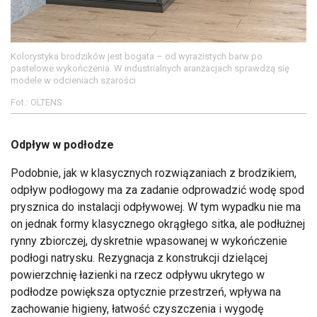
Kolorystyka brodzików jest bogata – od wyrazistych barw po
pastelowe wykończenia. W industrialnych aranżacjach sprawdzą się
modele w odcieniach szarości
Fot.: OLTENS
Odpływ w podłodze
Podobnie, jak w klasycznych rozwiązaniach z brodzikiem,
odpływ podłogowy ma za zadanie odprowadzić wodę spod
prysznica do instalacji odpływowej. W tym wypadku nie ma
on jednak formy klasycznego okrągłego sitka, ale podłużnej
rynny zbiorczej, dyskretnie wpasowanej w wykończenie
podłogi natrysku. Rezygnacja z konstrukcji dzielącej
powierzchnię łazienki na rzecz odpływu ukrytego w
podłodze powiększa optycznie przestrzeń, wpływa na
zachowanie higieny, łatwość czyszczenia i wygodę