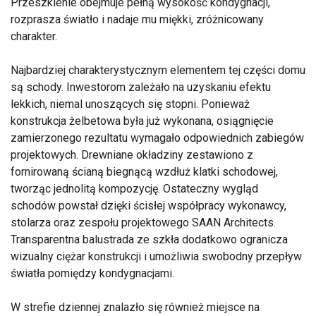
Przeszklenie obejmuje pełną wysokość kondygnacji,
rozprasza światło i nadaje mu miękki, zróżnicowany
charakter.
Najbardziej charakterystycznym elementem tej części domu
są schody. Inwestorom zależało na uzyskaniu efektu
lekkich, niemal unoszących się stopni. Ponieważ
konstrukcja żelbetowa była już wykonana, osiągnięcie
zamierzonego rezultatu wymagało odpowiednich zabiegów
projektowych. Drewniane okładziny zestawiono z
fornirowaną ścianą biegnącą wzdłuż klatki schodowej,
tworząc jednolitą kompozycję. Ostateczny wygląd
schodów powstał dzięki ścisłej współpracy wykonawcy,
stolarza oraz zespołu projektowego SAAN Architects.
Transparentna balustrada ze szkła dodatkowo ogranicza
wizualny ciężar konstrukcji i umożliwia swobodny przepływ
światła pomiędzy kondygnacjami.
W strefie dziennej znalazło się również miejsce na