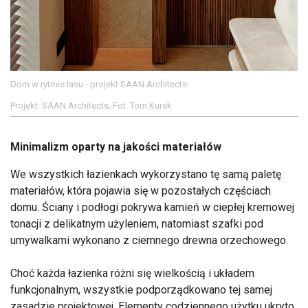
Dom w rytmie lasu - projekt SAAN Architects
Projekt: SAAN Architects; Fot. Tom Kurek
Minimalizm oparty na jakości materiałów
We wszystkich łazienkach wykorzystano tę samą paletę
materiałów, która pojawia się w pozostałych częściach
domu. Ściany i podłogi pokrywa kamień w ciepłej kremowej
tonacji z delikatnym użyleniem, natomiast szafki pod
umywalkami wykonano z ciemnego drewna orzechowego.
Choć każda łazienka różni się wielkością i układem
funkcjonalnym, wszystkie podporządkowano tej samej
zasadzie projektowej. Elementy codziennego użytku ukryto