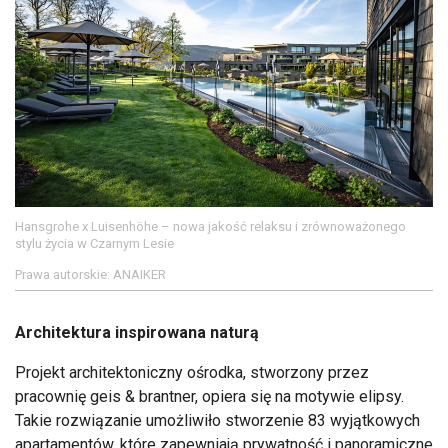
Hansgrohe x Luisenhöhe – nowa jakość relaksu i zrównoważonego
stylu życia w Czarnym Lesie
Prawa autorskie: ANAIKER
Architektura inspirowana naturą
Projekt architektoniczny ośrodka, stworzony przez
pracownię geis & brantner, opiera się na motywie elipsy.
Takie rozwiązanie umożliwiło stworzenie 83 wyjątkowych
apartamentów, które zapewniają prywatność i panoramiczne