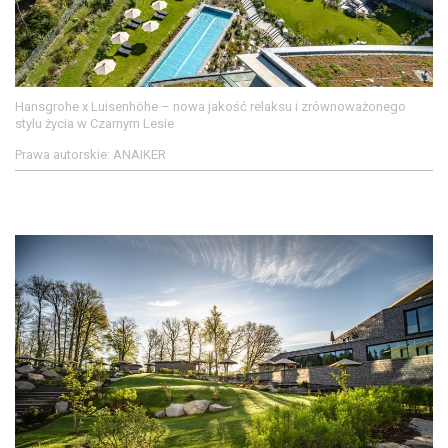
Hansgrohe x Luisenhöhe – nowa jakość relaksu i zrównoważonego
stylu życia w Czarnym Lesie
Prawa autorskie: ANAIKER