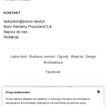
KONTAKT
ladnydom@press-land.pl
Biuro Reklamy Pressland S.A.
Napisz do nas
Redakcja
Ładny dom
Budowa i remont
Ogrody
Wnętrza
Design
Architektura
Facebook
Copyright © Pressland SA
Drogi użytkowniku!
O Nas
Reklama
Prywatność
Regulamin
Przez dalsze aktywne korzystanie z naszego Serwisu (scrollowanie,
Wszystkie artykuły
zamknięcie komunikatu, kliknięcie na elementy na stronie poza