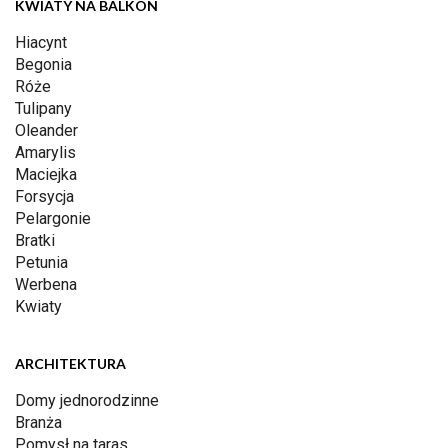
KWIATY NA BALKON
Hiacynt
Begonia
Róże
Tulipany
Oleander
Amarylis
Maciejka
Forsycja
Pelargonie
Bratki
Petunia
Werbena
Kwiaty
ARCHITEKTURA
Domy jednorodzinne
Branża
Pomysł na taras