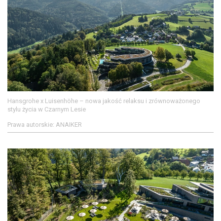
Hansgrohe x Luisenhöhe – nowa jakość relaksu i zrównoważonego
stylu życia w Czarnym Lesie
Prawa autorskie: ANAIKER