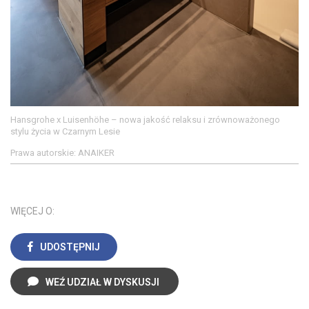
Hansgrohe x Luisenhöhe – nowa jakość relaksu i zrównoważonego
stylu życia w Czarnym Lesie
Prawa autorskie: ANAIKER
WIĘCEJ O:
UDOSTĘPNIJ
WEŹ UDZIAŁ W DYSKUSJI