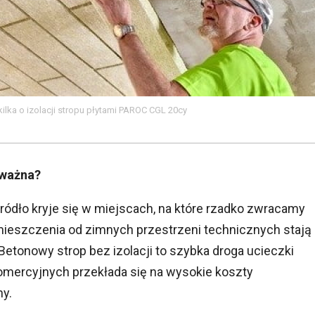
ilka o izolacji stropu płytami PAROC CGL 20cy
 ważna?
źródło kryje się w miejscach, na które rzadko zwracamy
ieszczenia od zimnych przestrzeni technicznych stają
etonowy strop bez izolacji to szybka droga ucieczki
komercyjnych przekłada się na wysokie koszty
ny.