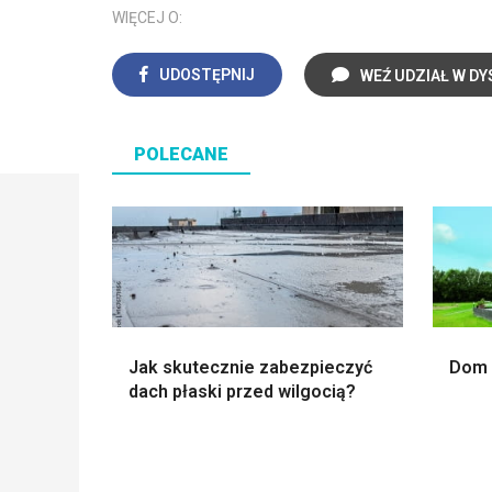
WIĘCEJ O:
UDOSTĘPNIJ
WEŹ UDZIAŁ W DY
POLECANE
Jak skutecznie zabezpieczyć
Dom 
dach płaski przed wilgocią?