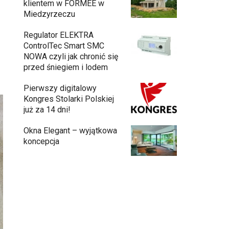
klientem w FORMEE w
Miedzyrzeczu
Regulator ELEKTRA
ControlTec Smart SMC
NOWA czyli jak chronić się
przed śniegiem i lodem
Pierwszy digitalowy
Kongres Stolarki Polskiej
już za 14 dni!
Okna Elegant – wyjątkowa
koncepcja
Budowa domu z gotowych modułów – jak
przebiega cały proces?
Meble ogrodowe drewniane, metalowe
czy z technorattanu? Plusy i minusy