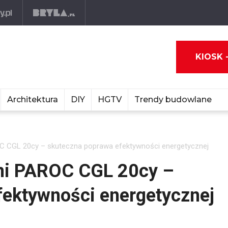
KIOSK 
Architektura
DIY
HGTV
Trendy budowlane
OC CGL 20cy – skuteczna poprawa efektywności energetycznej
ami PAROC CGL 20cy –
fektywności energetycznej