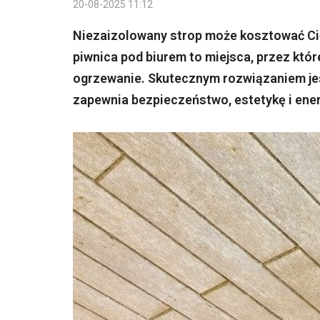
20-08-2025 11:12
Niezaizolowany strop może kosztować Cię
piwnica pod biurem to miejsca, przez któ
ogrzewanie. Skutecznym rozwiązaniem jes
zapewnia bezpieczeństwo, estetykę i en