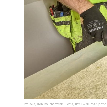
Izolacja, która ma znaczenie – dziś, jutro i w dłuższej pers