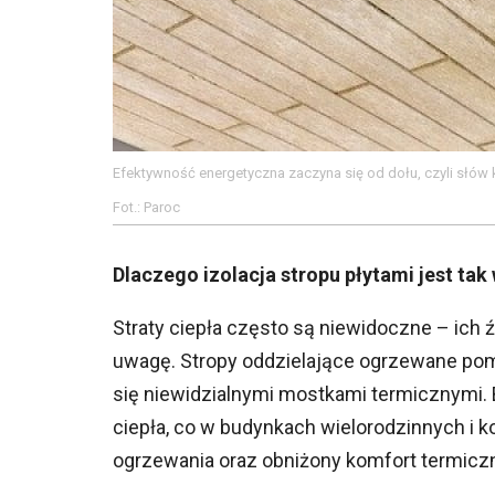
Efektywność energetyczna zaczyna się od dołu, czyli słów k
Fot.: Paroc
Dlaczego izolacja stropu płytami jest tak
Straty ciepła często są niewidoczne – ich 
uwagę. Stropy oddzielające ogrzewane pom
się niewidzialnymi mostkami termicznymi. B
ciepła, co w budynkach wielorodzinnych i 
ogrzewania oraz obniżony komfort termicz