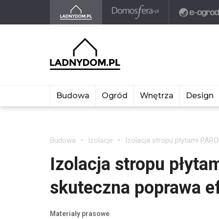
Budowa
Ogród
Wnętrza
Design
Budowa
Izolacje
Izolacja stropu płytami PAR
Izolacja stropu płyt
skuteczna poprawa e
Materiały prasowe