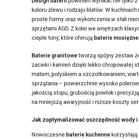
Design baterii
powinien wynikać nie tylko z
koloru zlewu i rodzaju blatów. W kuchniach 
proste formy oraz wykończenia w stali nie
sprzętami AGD. Z kolei we wnętrzach klasyc
ciepłe tony, które oferują
baterie mosiężne
Baterie granitowe
tworzą spójny zestaw z
zacieki i kamień dzięki lekko chropowatej
matem, połyskiem a szczotkowaniem, warto 
sprzątania – powierzchnie wysoko polerow
jakością stopu, grubością powłok i precyz
na mniejszą awaryjność i niższe koszty se
Jak zoptymalizować oszczędność wody i
Nowoczesne
baterie kuchenne
korzystają