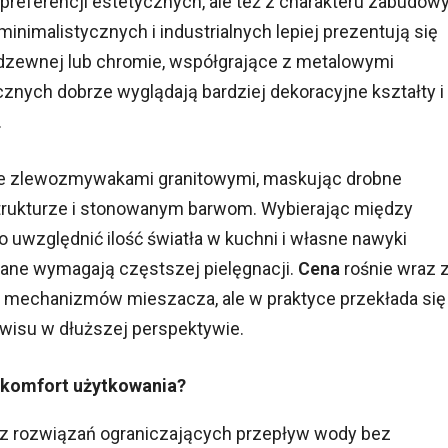
 preferencji estetycznych, ale też z charakteru zabudowy
minimalistycznych i industrialnych lepiej prezentują się
rdzewnej lub chromie, współgrające z metalowymi
znych dobrze wyglądają bardziej dekoracyjne kształty i
.
e zlewozmywakami granitowymi, maskując drobne
 strukturze i stonowanym barwom. Wybierając między
uwzględnić ilość światła w kuchni i własne nawyki
ane wymagają częstszej pielęgnacji.
Cena
rośnie wraz 
ją mechanizmów mieszacza, ale w praktyce przekłada się
rwisu w dłuższej perspektywie.
 komfort użytkowania?
 z rozwiązań ograniczających przepływ wody bez