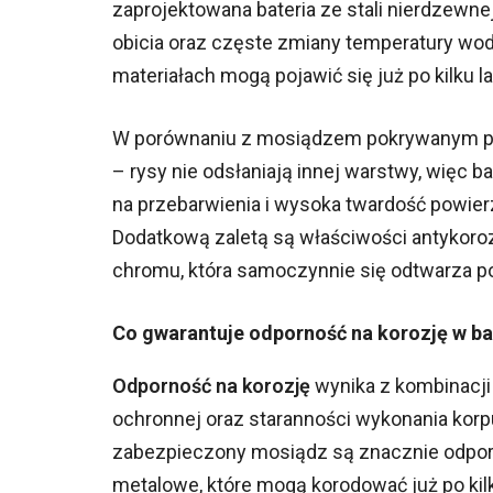
zaprojektowana bateria ze stali nierdzewn
obicia oraz częste zmiany temperatury wod
materiałach mogą pojawić się już po kilku la
W porównaniu z mosiądzem pokrywanym pow
– rysy nie odsłaniają innej warstwy, więc ba
na przebarwienia i wysoka twardość powie
Dodatkową zaletą są właściwości antykoroz
chromu, która samoczynnie się odtwarza p
Co gwarantuje odporność na korozję w b
Odporność na korozję
wynika z kombinacji 
ochronnej oraz staranności wykonania korpu
zabezpieczony mosiądz są znacznie odporni
metalowe, które mogą korodować już po kil