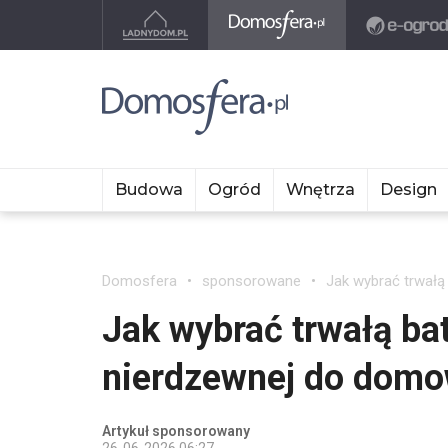
Budowa
Ogród
Wnętrza
Design
Domosfera
sponsorowane
Jak wybrać trwałą
Jak wybrać trwałą bat
nierdzewnej do domo
Artykuł sponsorowany