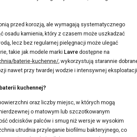
nią przed korozją, ale wymagają systematycznego
ąć osadu kamienia, który z czasem może uszkadzać
dą, lecz bez regularnej pielęgnacji może ulegać
rie, takie jak modele marki
Lavre
dostępne na
uchnia/baterie-kuchenne/
, wykorzystują starannie dobran
ozji nawet przy twardej wodzie i intensywnej eksploatacji
baterii kuchennej?
 powierzchni oraz liczby miejsc, w których mogą
ali nierdzewnej o matowym lub szczotkowanym
ość odcisków palców i smug niż wersje w wysokim
hnia utrudnia przyleganie biofilmu bakteryjnego, co