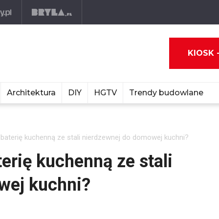
KIOSK 
Architektura
DIY
HGTV
Trendy budowlane
 baterię kuchenną ze stali nierdzewnej do domowej kuchni?
erię kuchenną ze stali
wej kuchni?