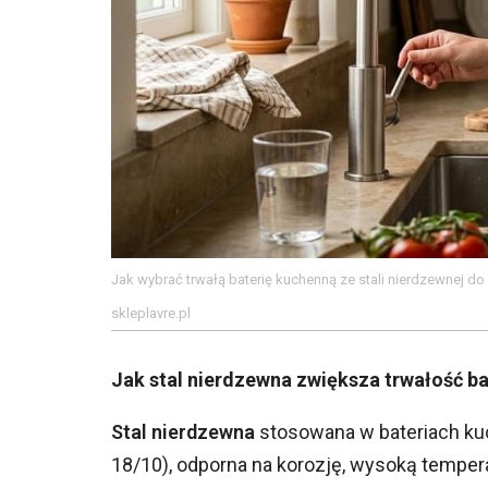
Jak wybrać trwałą baterię kuchenną ze stali nierdzewnej d
skleplavre.pl
Jak stal nierdzewna zwiększa trwałość ba
Stal nierdzewna
stosowana w bateriach ku
18/10), odporna na korozję, wysoką tempe