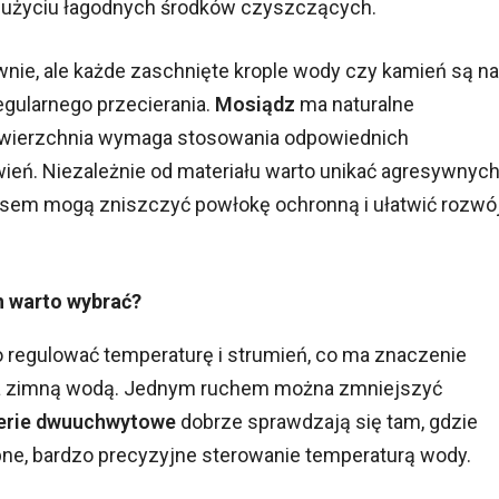
zy użyciu łagodnych środków czyszczących.
nie, ale każde zaschnięte krople wody czy kamień są na
gularnego przecierania.
Mosiądz
ma naturalne
powierzchnia wymaga stosowania odpowiednich
wień. Niezależnie od materiału warto unikać agresywnyc
zasem mogą zniszczyć powłokę ochronną i ułatwić rozwó
ch warto wybrać?
 regulować temperaturę i strumień, co ma znaczenie
 a zimną wodą. Jednym ruchem można zmniejszyć
erie dwuuchwytowe
dobrze sprawdzają się tam, gdzie
obne, bardzo precyzyjne sterowanie temperaturą wody.