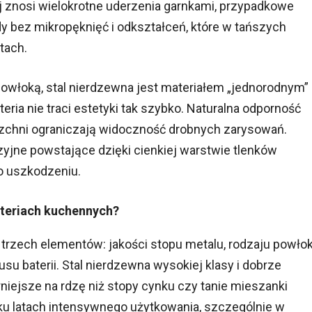
ej znosi wielokrotne uderzenia garnkami, przypadkowe
y bez mikropęknięć i odkształceń, które w tańszych
tach.
łoką, stal nierdzewna jest materiałem „jednorodnym”
teria nie traci estetyki tak szybko. Naturalna odporność
rzchni ograniczają widoczność drobnych zarysowań.
yjne powstające dzięki cienkiej warstwie tlenków
o uszkodzeniu.
ateriach kuchennych?
trzech elementów: jakości stopu metalu, rodzaju powłok
su baterii. Stal nierdzewna wysokiej klasy i dobrze
ejsze na rdzę niż stopy cynku czy tanie mieszanki
ku latach intensywnego użytkowania, szczególnie w