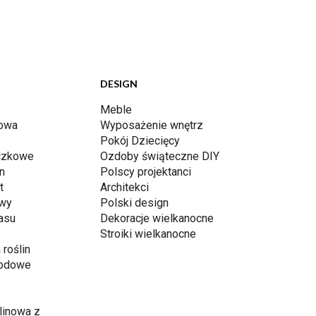
DESIGN
Meble
dowa
Wyposażenie wnętrz
Pokój Dziecięcy
iczkowe
Ozdoby świąteczne DIY
n
Polscy projektanci
t
Architekci
awy
Polski design
rasu
Dekoracje wielkanocne
Stroiki wielkanocne
 roślin
rodowe
linowa z