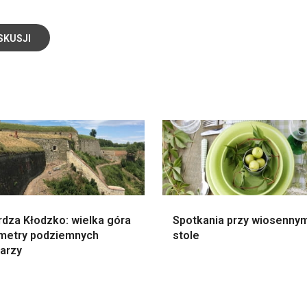
SKUSJI
rdza Kłodzko: wielka góra
Spotkania przy wiosenny
lometry podziemnych
stole
tarzy