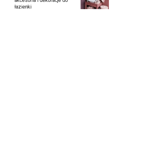
akcesoria i dekoracje do
łazienki
Umywalka na konsoli – eleganckie
rozwiązanie do łazienki
Łazienka bez ograniczeń. Jak innowacyjna
toaleta otwiera nowe możliwości
aranżacji?
Umywalka dopasowana do łazienki
Łazienka z oknem - jak ją urządzić?
Łazienka perfekcyjnie zaplanowana