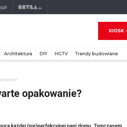
KIOSK 
Architektura
DIY
HGTV
Trendy budowlane
akowanie?
warte opakowanie?
zmora każdej (nie)perfekcyjnej pani domu. Tymczasem,