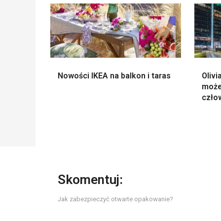
Nowości IKEA na balkon i taras
Olivi
może
czło
Skomentuj:
Jak zabezpieczyć otwarte opakowanie?