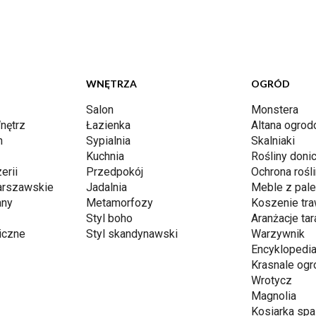
WNĘTRZA
OGRÓD
Salon
Monstera
nętrz
Łazienka
Altana ogro
n
Sypialnia
Skalniaki
Kuchnia
Rośliny don
erii
Przedpokój
Ochrona rośli
arszawskie
Jadalnia
Meble z pale
any
Metamorfozy
Koszenie tr
Styl boho
Aranżacje ta
iczne
Styl skandynawski
Warzywnik
Encyklopedia
Krasnale og
Wrotycz
Magnolia
Kosiarka spa