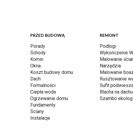
PRZED BUDOWĄ
REMONT
Porady
Podłogi
Schody
Wykończenie W
Komin
Malowanie ścia
Okna
Narzędzia
Koszt budowy domu
Malowanie boaz
Dach
Rusztowanie w
Formalności
Sufit podwiesz
Ciepła woda
Blacha na dachu
Ogrzewanie domu
Szambo ekolog
Fundamenty
Ściany
Instalacje