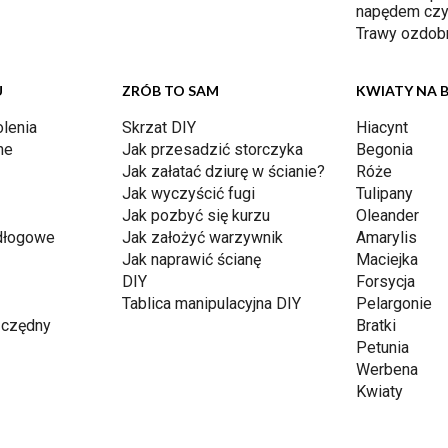
napędem czy
Trawy ozdob
U
ZRÓB TO SAM
KWIATY NA 
lenia
Skrzat DIY
Hiacynt
ne
Jak przesadzić storczyka
Begonia
Jak załatać dziurę w ścianie?
Róże
Jak wyczyścić fugi
Tulipany
Jak pozbyć się kurzu
Oleander
dłogowe
Jak założyć warzywnik
Amarylis
Jak naprawić ścianę
Maciejka
DIY
Forsycja
Tablica manipulacyjna DIY
Pelargonie
czędny
Bratki
Petunia
Werbena
Kwiaty