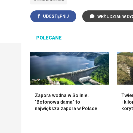
UDOSTĘPNIJ
WEŹ UDZIAŁ W DY
POLECANE
Zapora wodna w Solinie.
Twie
"Betonowa dama" to
i ki
największa zapora w Polsce
kory