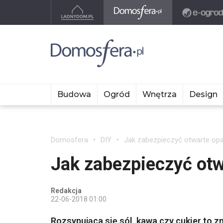
Budowa
Ogród
Wnętrza
Design
Domosfera
DIY
Jak zabezpieczyć otwarte op
Jak zabezpieczyć ot
Redakcja
22-06-2018 01:00
Rozsypująca się sól, kawa czy cukier to 