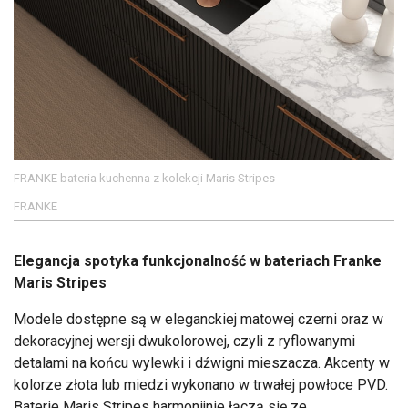
FRANKE bateria kuchenna z kolekcji Maris Stripes
FRANKE
Elegancja spotyka funkcjonalność w bateriach Franke
Maris Stripes
Modele dostępne są w eleganckiej matowej czerni oraz w
dekoracyjnej wersji dwukolorowej, czyli z ryflowanymi
detalami na końcu wylewki i dźwigni mieszacza. Akcenty w
kolorze złota lub miedzi wykonano w trwałej powłoce PVD.
Baterie Maris Stripes harmonijnie łączą się ze