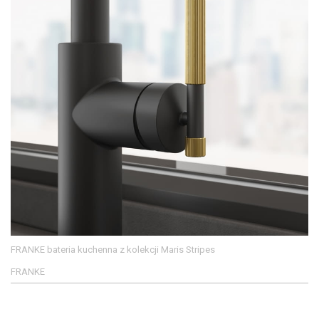
FRANKE bateria kuchenna z kolekcji Maris Stripes
FRANKE