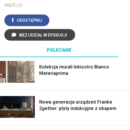
WIĘCEJ O:
UDOSTĘPNIJ
WEŹ UDZIAŁ W DYSKUSJI
POLECANE
Kolekcja murali Inkiostro Bianco
Materiaprima
Nowa generacja urządzeń Franke
2gether: płyty indukcyjne z okapem