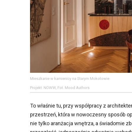
Mieszkanie w kamienicy na Starym Mokotowie
Projekt: NOWW, Fot. Mood Authors
To właśnie tu, przy współpracy z archit
przestrzeń, która w nowoczesny sposób opo
nie tylko aranżacja wnętrza, a świadomie z