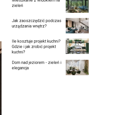
Mieszkanie z widokiem na
zieleń
Jak zaoszczędzić podczas
urządzania wnętrz?
Ile kosztuje projekt kuchni?
Gdzie i jak zrobić projekt
kuchni?
Dom nad jeziorem - zieleń i
elegancja
Przedpokój długi i wąski - jak go
zaaranżować?
Soczysta kuchnia – jak stworzyć wnętrze
pełne życia i stylu?