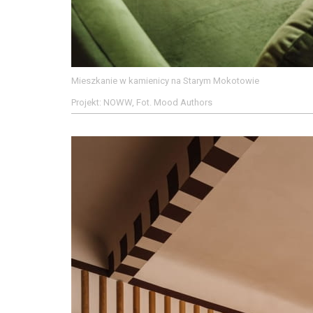
Mieszkanie w kamienicy na Starym Mokotowie
Projekt: NOWW, Fot. Mood Authors