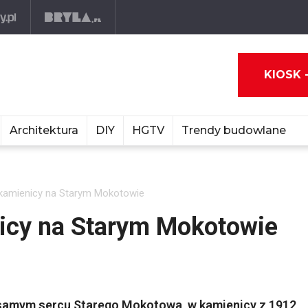
KIOSK 
Architektura
DIY
HGTV
Trendy budowlane
kamienicy na Starym Mokotowie
icy na Starym Mokotowie
 samym sercu Starego Mokotowa, w kamienicy z 1912