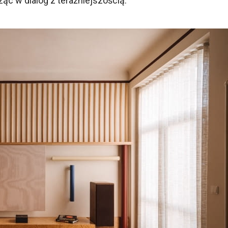
c w dialog z teraźniejszością.