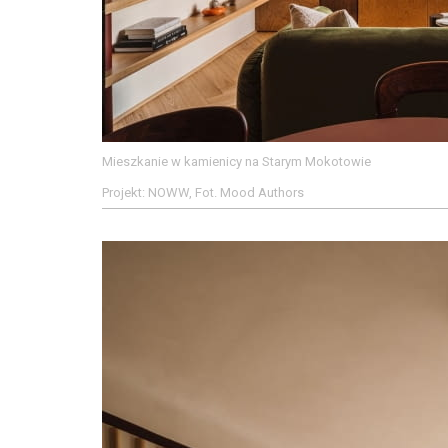
Mieszkanie w kamienicy na Starym Mokotowie
Projekt: NOWW, Fot. Mood Authors