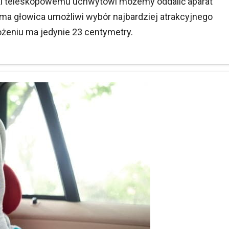
ięki teleskopowemu uchwytowi możemy oddalić aparat
ma głowica umożliwi wybór najbardziej atrakcyjnego
ożeniu ma jedynie 23 centymetry.