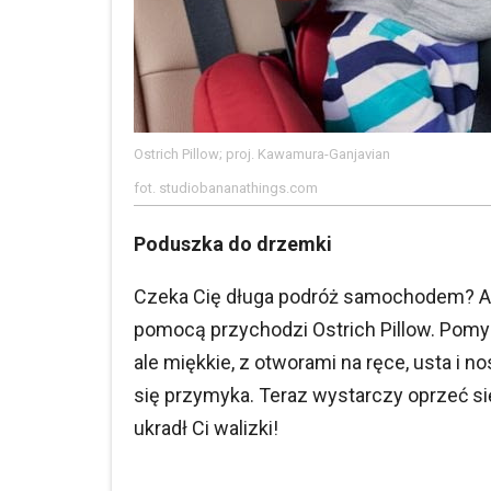
Ostrich Pillow; proj. Kawamura-Ganjavian
fot. studiobananathings.com
Poduszka do drzemki
Czeka Cię długa podróż samochodem? A 
pomocą przychodzi Ostrich Pillow. Pomysł
ale miękkie, z otworami na ręce, usta i n
się przymyka. Teraz wystarczy oprzeć się
ukradł Ci walizki!