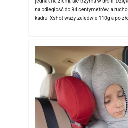
jednak na ziemi, ale trzyma w dłoni. Dz
na odległość do 94 centymetrów, a rucho
kadru. Xshot waży zaledwie 110g a po zł