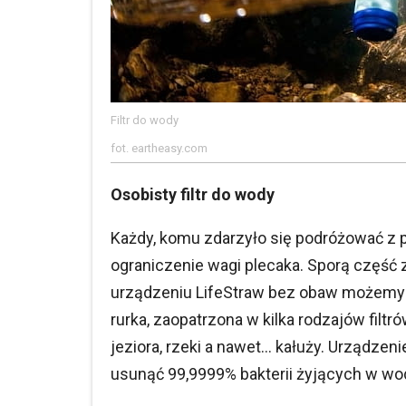
Filtr do wody
fot. eartheasy.com
Osobisty filtr do wody
Każdy, komu zdarzyło się podróżować z p
ograniczenie wagi plecaka. Sporą część
urządzeniu LifeStraw bez obaw możemy n
rurka, zaopatrzona w kilka rodzajów filt
jeziora, rzeki a nawet... kałuży. Urządze
usunąć 99,9999% bakterii żyjących w wod