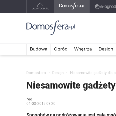
Budowa
Ogród
Wnętrza
Design
Domosfera
Design
Niesamowite gadżety dla 
Niesamowite gadżety
red.
04-03-2015 08:20
Sposobów na podróżowanie jest całe mnós