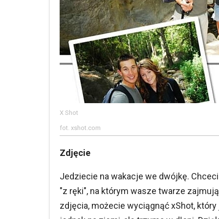
X Shot
fot. xshot.com
Zdjęcie
Jedziecie na wakacje we dwójkę. Chcecie 
"z ręki", na którym wasze twarze zajmują
zdjęcia, możecie wyciągnąć xShot, który 