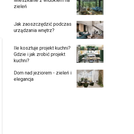
Mieszkanie z widokiem na
zieleń
Jak zaoszczędzić podczas
urządzania wnętrz?
Ile kosztuje projekt kuchni?
Gdzie i jak zrobić projekt
kuchni?
Dom nad jeziorem - zieleń i
elegancja
Przedpokój długi i wąski - jak go
zaaranżować?
Soczysta kuchnia – jak stworzyć wnętrze
pełne życia i stylu?