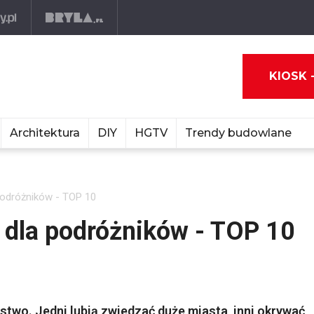
KIOSK 
Architektura
DIY
HGTV
Trendy budowlane
podróżników - TOP 10
 dla podróżników - TOP 10
two. Jedni lubią zwiedzać duże miasta, inni okrywać