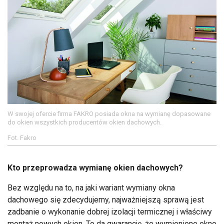
W swojej ofercie firma FAKRO posiada okna na wymianę dopasowane
do okien wszystkich producentów okien dachowych.
Fot. Fakro
Kto przeprowadza wymianę okien dachowych?
Bez względu na to, na jaki wariant wymiany okna
dachowego się zdecydujemy, najważniejszą sprawą jest
zadbanie o wykonanie dobrej izolacji termicznej i właściwy
montaż nowych okien. To da gwarancję, że wymienione okno