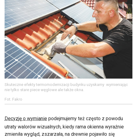
Skuteczne efekty termomodernizacji budynku uzyskamy wymieniając
nie tylko stare piece węglowe ale także okna.
Fot. Fakro
Decyzję o wymianie
podejmujemy też często z powodu
utraty walorów wizualnych, kiedy rama okienna wyraźnie
zmieniła wygląd, zszarzała, na drewnie pojawiło się