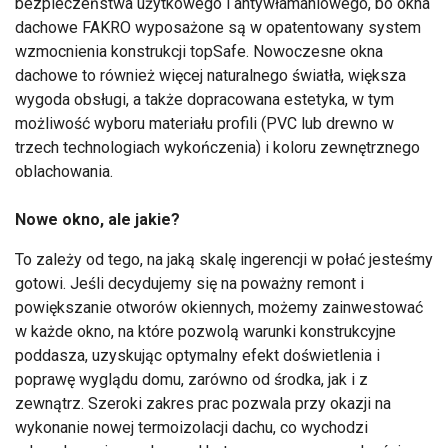
bezpieczeństwa użytkowego i antywłamaniowego, bo okna
dachowe FAKRO wyposażone są w opatentowany system
wzmocnienia konstrukcji topSafe. Nowoczesne okna
dachowe to również więcej naturalnego światła, większa
wygoda obsługi, a także dopracowana estetyka, w tym
możliwość wyboru materiału profili (PVC lub drewno w
trzech technologiach wykończenia) i koloru zewnętrznego
oblachowania.
Nowe okno, ale jakie?
To zależy od tego, na jaką skalę ingerencji w połać jesteśmy
gotowi. Jeśli decydujemy się na poważny remont i
powiększanie otworów okiennych, możemy zainwestować
w każde okno, na które pozwolą warunki konstrukcyjne
poddasza, uzyskując optymalny efekt doświetlenia i
poprawę wyglądu domu, zarówno od środka, jak i z
zewnątrz. Szeroki zakres prac pozwala przy okazji na
wykonanie nowej termoizolacji dachu, co wychodzi