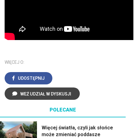
WIĘCEJ O:
UDOSTĘPNIJ
WEŹ UDZIAŁ W DYSKUSJI
POLECANE
Więcej światła, czyli jak słońce
może zmieniać poddasze