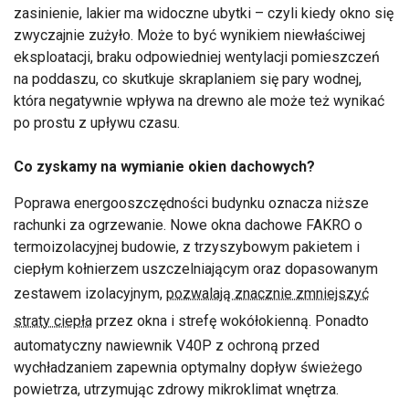
zasinienie, lakier ma widoczne ubytki – czyli kiedy okno się
zwyczajnie zużyło. Może to być wynikiem niewłaściwej
eksploatacji, braku odpowiedniej wentylacji pomieszczeń
na poddaszu, co skutkuje skraplaniem się pary wodnej,
która negatywnie wpływa na drewno ale może też wynikać
po prostu z upływu czasu.
Co zyskamy na wymianie okien dachowych?
Poprawa energooszczędności budynku oznacza niższe
rachunki za ogrzewanie. Nowe okna dachowe FAKRO o
termoizolacyjnej budowie, z trzyszybowym pakietem i
ciepłym kołnierzem uszczelniającym oraz dopasowanym
zestawem izolacyjnym,
pozwalają znacznie zmniejszyć
straty ciepła
przez okna i strefę wokółokienną. Ponadto
automatyczny nawiewnik V40P z ochroną przed
wychładzaniem zapewnia optymalny dopływ świeżego
powietrza, utrzymując zdrowy mikroklimat wnętrza.