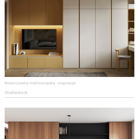
Nowoczesna meblościanka - inspiracje
Shutterstock