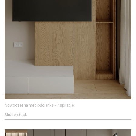
Nowoczesna meblościanka - inspiracje
Shutterstock