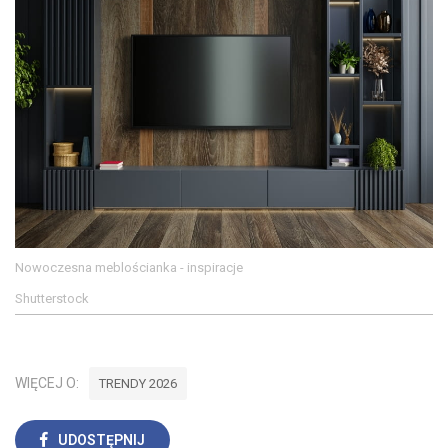
Nowoczesna meblościanka - inspiracje
Shutterstock
WIĘCEJ O:
TRENDY 2026
UDOSTĘPNIJ