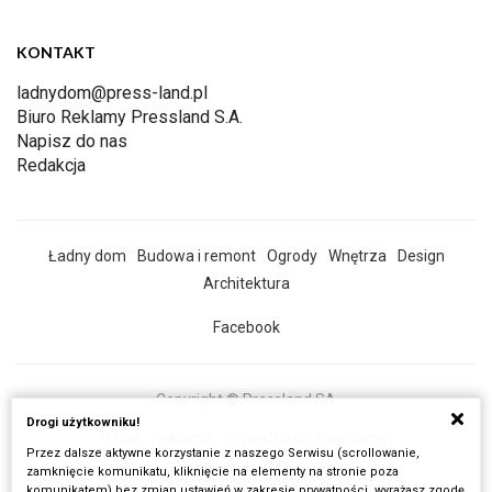
KONTAKT
ladnydom@press-land.pl
Biuro Reklamy Pressland S.A.
Napisz do nas
Redakcja
Ładny dom
Budowa i remont
Ogrody
Wnętrza
Design
Architektura
Facebook
Copyright © Pressland SA
Drogi użytkowniku!
O Nas
Reklama
Prywatność
Regulamin
Przez dalsze aktywne korzystanie z naszego Serwisu (scrollowanie,
Wszystkie artykuły
zamknięcie komunikatu, kliknięcie na elementy na stronie poza
komunikatem) bez zmian ustawień w zakresie prywatności, wyrażasz zgodę