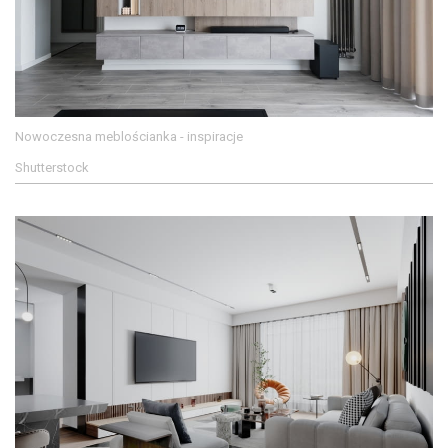
Nowoczesna meblościanka - inspiracje
Shutterstock