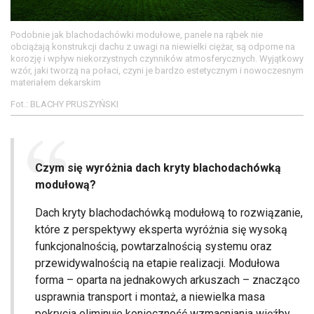
Podobnie jak blachodachówki modułowe, panele na rąbek nie
obciążają konstrukcji dachu z uwagi na niewielki ciężar, są odporne na
korozję i wpływ niekorzystnych czynników atmosferycznych. Wyjątkowy
wzór, jaki tworzą na połaci, czyni je bardzo estetycznym i nowoczesnym
materiałem dekarskim
Fot.: BLACHY PRUSZYŃSKI
Czym się wyróżnia dach kryty blachodachówką
modułową?
Dach kryty blachodachówką modułową to rozwiązanie,
które z perspektywy eksperta wyróżnia się wysoką
funkcjonalnością, powtarzalnością systemu oraz
przewidywalnością na etapie realizacji. Modułowa
forma – oparta na jednakowych arkuszach – znacząco
usprawnia transport i montaż, a niewielka masa
pokrycia eliminuje konieczność wzmacniania więźby