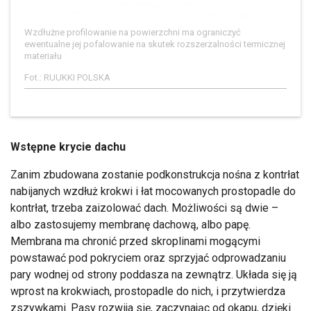
Wzdłużne profilowanie na powierzchni ma ograniczyć
ewentualne jej pofalowanie na skutek rozszerzalności termicznej
materiału
Fot.: RUUKKI POLSKA
Wstępne krycie dachu
Zanim zbudowana zostanie podkonstrukcja nośna z kontrłat
nabijanych wzdłuż krokwi i łat mocowanych prostopadle do
kontrłat, trzeba zaizolować dach. Możliwości są dwie –
albo zastosujemy membranę dachową, albo papę.
Membrana ma chronić przed skroplinami mogącymi
powstawać pod pokryciem oraz sprzyjać odprowadzaniu
pary wodnej od strony poddasza na zewnątrz. Układa się ją
wprost na krokwiach, prostopadle do nich, i przytwierdza
zszywkami. Pasy rozwija się, zaczynając od okapu, dzięki