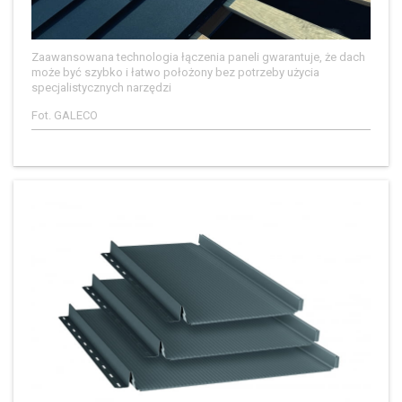
Zaawansowana technologia łączenia paneli gwarantuje, że dach
może być szybko i łatwo położony bez potrzeby użycia
specjalistycznych narzędzi
Fot. GALECO