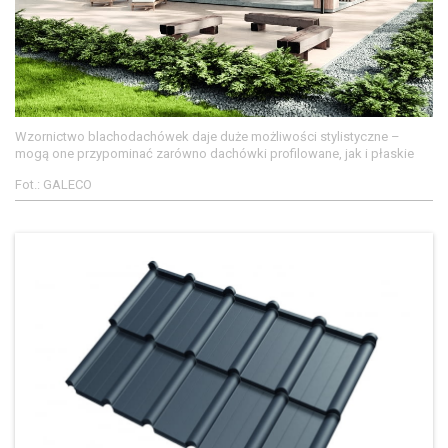
Wzornictwo blachodachówek daje duże możliwości stylistyczne –
mogą one przypominać zarówno dachówki profilowane, jak i płaskie
Fot.: GALECO