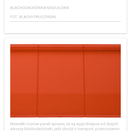
BLACHODACHÓWKA MODUŁOWA
FOT.: BLACHY PRUSZYNSKI
Niewielki rozmiar paneli sprawia, że są wygodniejsze od dużych
arkuszy blachodachówki, jeśli chodzi o transport, przenoszenie i