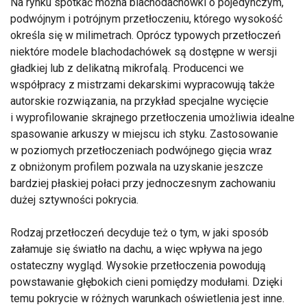
Na rynku spotkać można blachodachówki o pojedynczym,
podwójnym i potrójnym przetłoczeniu, którego wysokość
określa się w milimetrach. Oprócz typowych przetłoczeń
niektóre modele blachodachówek są dostępne w wersji
gładkiej lub z delikatną mikrofalą. Producenci we
współpracy z mistrzami dekarskimi wypracowują także
autorskie rozwiązania, na przykład specjalne wycięcie
i wyprofilowanie skrajnego przetłoczenia umożliwia idealne
spasowanie arkuszy w miejscu ich styku. Zastosowanie
w poziomych przetłoczeniach podwójnego gięcia wraz
z obniżonym profilem pozwala na uzyskanie jeszcze
bardziej płaskiej połaci przy jednoczesnym zachowaniu
dużej sztywności pokrycia.
Rodzaj przetłoczeń decyduje też o tym, w jaki sposób
załamuje się światło na dachu, a więc wpływa na jego
ostateczny wygląd. Wysokie przetłoczenia powodują
powstawanie głębokich cieni pomiędzy modułami. Dzięki
temu pokrycie w różnych warunkach oświetlenia jest inne.