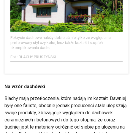
Pokrycie dachowe należy dobierać nie tylko ze względu na
preferowany styl czy kolor, lecz także kształt i stopień
skomplikowania dachu
Fot.: BLACHY PRUSZYŃSKI
Na wzór dachówki
Blachy mają przetłoczenia, które nadają im kształt. Dawniej
były one faliste, obecnie jednak producenci stale ulepszają
swoje produkty, zbliżając je wyglądem do dachówek
ceramicznych i betonowych do tego stopnia, że coraz
trudniej jest te materiały odróżnić od siebie po ułożeniu na