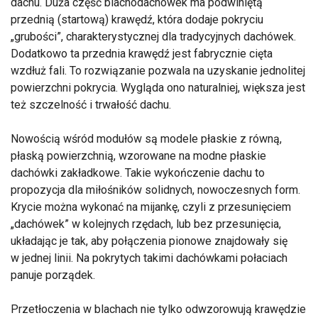
dachu. Duża część blachodachówek ma podwiniętą
przednią (startową) krawędź, która dodaje pokryciu
„grubości”, charakterystycznej dla tradycyjnych dachówek.
Dodatkowo ta przednia krawędź jest fabrycznie cięta
wzdłuż fali. To rozwiązanie pozwala na uzyskanie jednolitej
powierzchni pokrycia. Wygląda ono naturalniej, większa jest
też szczelność i trwałość dachu.
Nowością wśród modułów są modele płaskie z równą,
płaską powierzchnią, wzorowane na modne płaskie
dachówki zakładkowe. Takie wykończenie dachu to
propozycja dla miłośników solidnych, nowoczesnych form.
Krycie można wykonać na mijankę, czyli z przesunięciem
„dachówek” w kolejnych rzędach, lub bez przesunięcia,
układając je tak, aby połączenia pionowe znajdowały się
w jednej linii. Na pokrytych takimi dachówkami połaciach
panuje porządek.
Przetłoczenia w blachach nie tylko odwzorowują krawędzie