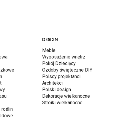
DESIGN
Meble
dowa
Wyposażenie wnętrz
Pokój Dziecięcy
iczkowe
Ozdoby świąteczne DIY
n
Polscy projektanci
t
Architekci
awy
Polski design
rasu
Dekoracje wielkanocne
Stroiki wielkanocne
 roślin
rodowe