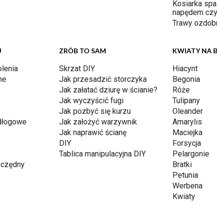
Kosiarka spa
napędem czy
Trawy ozdob
U
ZRÓB TO SAM
KWIATY NA 
lenia
Skrzat DIY
Hiacynt
ne
Jak przesadzić storczyka
Begonia
Jak załatać dziurę w ścianie?
Róże
Jak wyczyścić fugi
Tulipany
Jak pozbyć się kurzu
Oleander
dłogowe
Jak założyć warzywnik
Amarylis
Jak naprawić ścianę
Maciejka
DIY
Forsycja
Tablica manipulacyjna DIY
Pelargonie
czędny
Bratki
Petunia
Werbena
Kwiaty