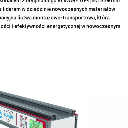
ykonanym z oryginalnego KLINARYTU® jest efektem
 liderem w dziedzinie nowoczesnych materiałów
owacyjna listwa montażowo-transportowa, która
ałości i efektywności energetycznej w nowoczesnym