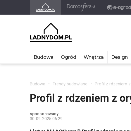
Budowa
Ogród
Wnętrza
Design
Budowa
Trendy budowlane
Profil z rdzeniem z
Profil z rdzeniem z o
sponsorowany
30-09-2025 06:29