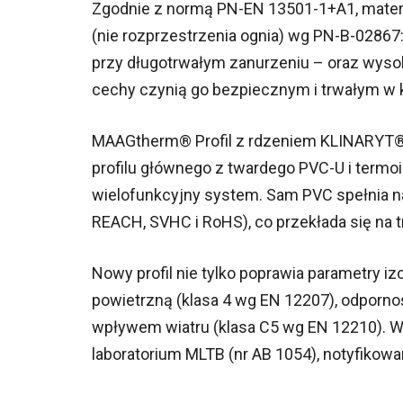
Zgodnie z normą PN-EN 13501-1+A1, materiał
(nie rozprzestrzenia ognia) wg PN-B-02867
przy długotrwałym zanurzeniu – oraz wysok
cechy czynią go bezpiecznym i trwałym w
MAAGtherm® Profil z rdzeniem KLINARYT
profilu głównego z twardego PVC-U i termo
wielofunkcyjny system. Sam PVC spełnia 
REACH, SVHC i RoHS), co przekłada się na tr
Nowy profil nie tylko poprawia parametry iz
powietrzną (klasa 4 wg EN 12207), odporno
wpływem wiatru (klasa C5 wg EN 12210). 
laboratorium MLTB (nr AB 1054), notyfikow