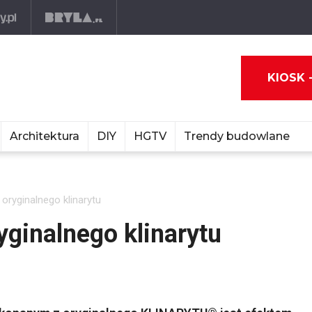
KIOSK 
Architektura
DIY
HGTV
Trendy budowlane
 oryginalnego klinarytu
ryginalnego klinarytu