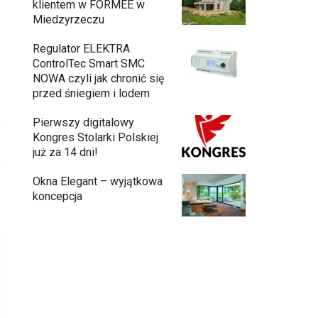
klientem w FORMEE w
Miedzyrzeczu
Regulator ELEKTRA
ControlTec Smart SMC
NOWA czyli jak chronić się
przed śniegiem i lodem
Pierwszy digitalowy
Kongres Stolarki Polskiej
już za 14 dni!
Okna Elegant – wyjątkowa
koncepcja
Budowa domu z gotowych modułów – jak
przebiega cały proces?
Meble ogrodowe drewniane, metalowe
czy z technorattanu? Plusy i minusy