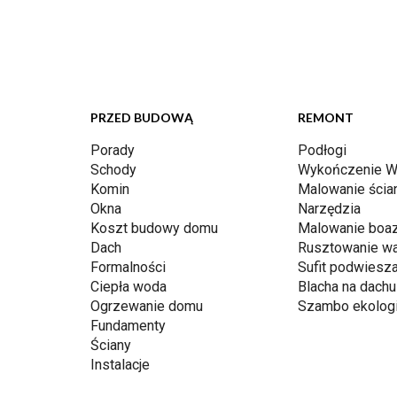
PRZED BUDOWĄ
REMONT
Porady
Podłogi
Schody
Wykończenie W
Komin
Malowanie ścia
Okna
Narzędzia
Koszt budowy domu
Malowanie boaz
Dach
Rusztowanie w
Formalności
Sufit podwiesz
Ciepła woda
Blacha na dachu
Ogrzewanie domu
Szambo ekolog
Fundamenty
Ściany
Instalacje