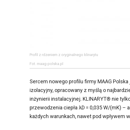
Profil z rdzeniem z oryginalnego klinarytu
Fot. maag-polska.pl
Sercem nowego profilu firmy MAAG Polska
izolacyjny, opracowany z myślą o najbard
inżynierii instalacyjnej. KLINARYT® nie tyl
przewodzenia ciepła λD = 0,035 W/(mK) – 
każdych warunkach, nawet pod wpływem wil