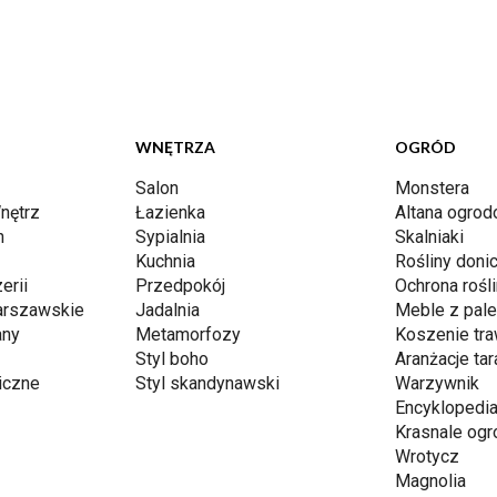
WNĘTRZA
OGRÓD
Salon
Monstera
nętrz
Łazienka
Altana ogro
n
Sypialnia
Skalniaki
Kuchnia
Rośliny don
erii
Przedpokój
Ochrona rośli
arszawskie
Jadalnia
Meble z pale
any
Metamorfozy
Koszenie tr
Styl boho
Aranżacje ta
iczne
Styl skandynawski
Warzywnik
Encyklopedia
Krasnale og
Wrotycz
Magnolia