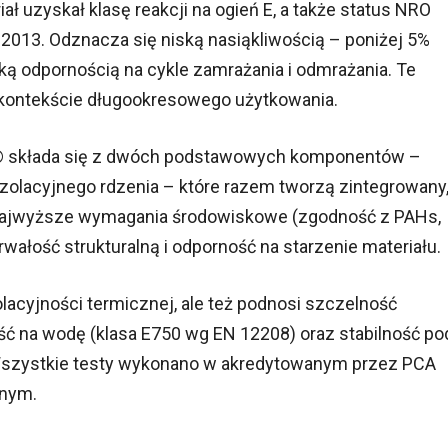
 uzyskał klasę reakcji na ogień E, a także status NRO
:2013. Odznacza się niską nasiąkliwością – poniżej 5%
ą odpornością na cykle zamrażania i odmrażania. Te
 kontekście długookresowego użytkowania.
® składa się z dwóch podstawowych komponentów –
izolacyjnego rdzenia – które razem tworzą zintegrowany
najwyższe wymagania środowiskowe (zgodność z PAHs,
wałość strukturalną i odporność na starzenie materiału.
olacyjności termicznej, ale też podnosi szczelność
ść na wodę (klasa E750 wg EN 12208) oraz stabilność po
Wszystkie testy wykonano w akredytowanym przez PCA
anym.