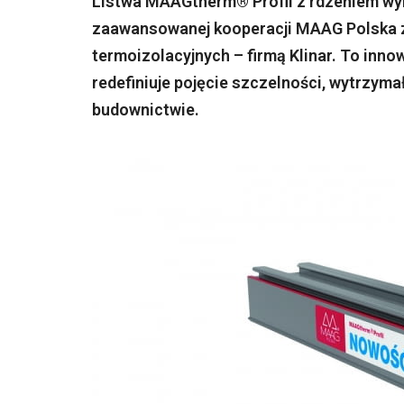
Listwa MAAGtherm® Profil z rdzeniem w
zaawansowanej kooperacji MAAG Polska z
termoizolacyjnych – firmą Klinar. To inn
redefiniuje pojęcie szczelności, wytrzym
budownictwie.