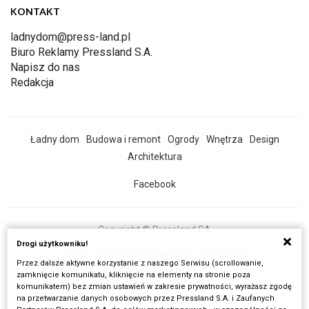
KONTAKT
ladnydom@press-land.pl
Biuro Reklamy Pressland S.A.
Napisz do nas
Redakcja
Ładny dom
Budowa i remont
Ogrody
Wnętrza
Design
Architektura
Facebook
Copyright © Pressland SA
Drogi użytkowniku!
O Nas
Reklama
Prywatność
Regulamin
Przez dalsze aktywne korzystanie z naszego Serwisu (scrollowanie,
Wszystkie artykuły
zamknięcie komunikatu, kliknięcie na elementy na stronie poza
komunikatem) bez zmian ustawień w zakresie prywatności, wyrażasz zgodę
Realizacja:
Fancybox.pl
na przetwarzanie danych osobowych przez Pressland S.A. i Zaufanych