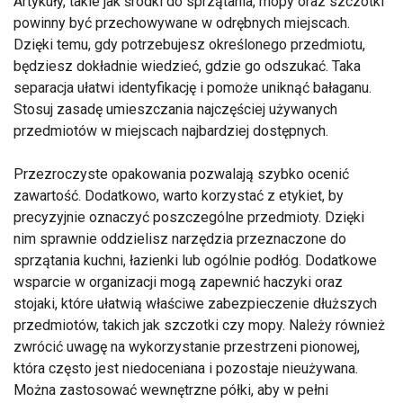
Artykuły, takie jak środki do sprzątania, mopy oraz szczotki
powinny być przechowywane w odrębnych miejscach.
Dzięki temu, gdy potrzebujesz określonego przedmiotu,
będziesz dokładnie wiedzieć, gdzie go odszukać. Taka
separacja ułatwi identyfikację i pomoże uniknąć bałaganu.
Stosuj zasadę umieszczania najczęściej używanych
przedmiotów w miejscach najbardziej dostępnych.
Przezroczyste opakowania pozwalają szybko ocenić
zawartość. Dodatkowo, warto korzystać z etykiet, by
precyzyjnie oznaczyć poszczególne przedmioty. Dzięki
nim sprawnie oddzielisz narzędzia przeznaczone do
sprzątania kuchni, łazienki lub ogólnie podłóg. Dodatkowe
wsparcie w organizacji mogą zapewnić haczyki oraz
stojaki, które ułatwią właściwe zabezpieczenie dłuższych
przedmiotów, takich jak szczotki czy mopy. Należy również
zwrócić uwagę na wykorzystanie przestrzeni pionowej,
która często jest niedoceniana i pozostaje nieużywana.
Można zastosować wewnętrzne półki, aby w pełni