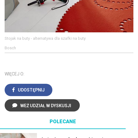
Stojak na buty - alternatywa dla szafki na buty
Bosch
WIĘCEJ O:
UDOSTĘPNIJ
WEŹ UDZIAŁ W DYSKUSJI
POLECANE