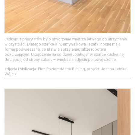
Jednym z priorytetów było stworzenie wnętrza łatwego do utrzymania
w czystości. Dlatego szafka RTV, umywalkowa i szafki nocne mają
formę podwieszaną, co ułatwia sprzątanie, także robotem
odkurzającym. Urządzenie na co dzień „parkuje” w szafce kuchennej
dostępnej od strony salonu – wnęka na zdjęciu po lewej stronie.
zdjęcia i stylizacja: Pion Poziom/Marta Behling, projekt: Joanna Lemka-
Wójcik