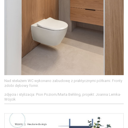
Nad stelażem WC wykonano zabudowę z praktycznymi półkami. Fronty
zdobi dębowy fornir.
zdjęcia i stylizacja: Pion Poziom/Marta Behling, projekt: Joanna Lemka-
Wójcik