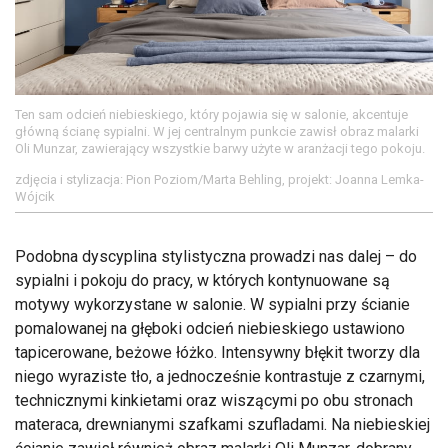
Ten sam odcień niebieskiego, który pojawia się w salonie, akcentuje
główną ścianę sypialni. W jej centralnym punkcie zawisł obraz malarki
Oli Munzar, zawierający wszystkie barwy użyte w aranżacji tego pokoju.
zdjęcia i stylizacja: Pion Poziom/Marta Behling, projekt: Joanna Lemka-
Wójcik
Podobna dyscyplina stylistyczna prowadzi nas dalej – do
sypialni i pokoju do pracy, w których kontynuowane są
motywy wykorzystane w salonie. W sypialni przy ścianie
pomalowanej na głęboki odcień niebieskiego ustawiono
tapicerowane, beżowe łóżko. Intensywny błękit tworzy dla
niego wyraziste tło, a jednocześnie kontrastuje z czarnymi,
technicznymi kinkietami oraz wiszącymi po obu stronach
materaca, drewnianymi szafkami szufladami. Na niebieskiej