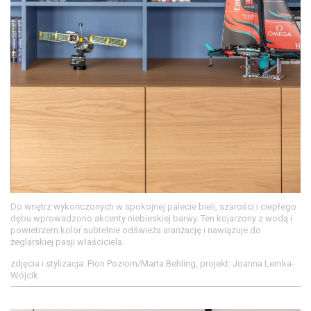
Do wnętrz wykończonych w spokojnej palecie bieli, szarości i ciepłego
dębu wprowadzono akcenty niebieskiej barwy. Ten kojarzony z wodą i
powietrzem kolor subtelnie odświeża aranżację i nawiązuje do
żeglarskiej pasji właściciela.
zdjęcia i stylizacja: Pion Poziom/Marta Behling, projekt: Joanna Lemka-
Wójcik