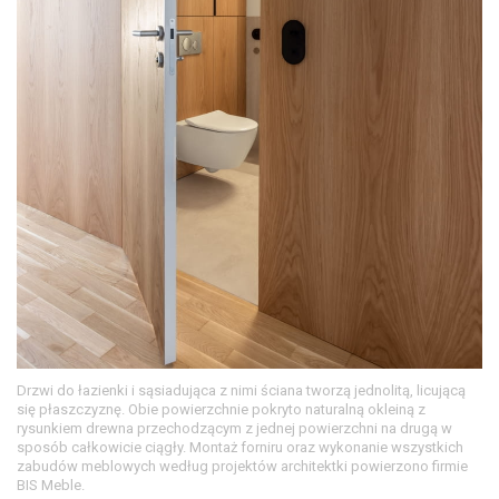
Drzwi do łazienki i sąsiadująca z nimi ściana tworzą jednolitą, licującą
się płaszczyznę. Obie powierzchnie pokryto naturalną okleiną z
rysunkiem drewna przechodzącym z jednej powierzchni na drugą w
sposób całkowicie ciągły. Montaż forniru oraz wykonanie wszystkich
zabudów meblowych według projektów architektki powierzono firmie
BIS Meble.