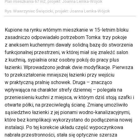
Plan mieszkania 67 m2, projekt: Joanna Lemka-Wójcik
Rys. Wawrzyniec Święcicki, projekt: Joanna Lemka-Wójcik
Kupione na rynku wtórnym mieszkanie w 15-letnim bloku
zasadniczo odpowiadało potrzebom Tomka: trzy pokoje
z aneksem kuchennym dawały solidną bazę do stworzenia
funkcjonalnej przestrzeni, w której miał się znaleźć salon
z kuchnią, sypialnia oraz osobny pokój do pracy plus
łazienki. Wprowadzono jednak dwie modyfikacje. Pierwsza
to przekształcenie mniejszej łazienki przy wejściu
w praktyczną pralnię schowek. Druga – znacząco
wpływająca na charakter strefy dziennej – polegała na
przeniesieniu kuchni z miejsca, w którym dziś stoją szafki i
otwarte półki, na przeciwległą ścianę. Zmianę umożliwiło
sąsiedztwo łazienki z jej pionami wodno-kanalizacyjnymi,
które bez komplikacji wykorzystano do podłączenia nowej
instalacji. Po tej korekcie układu część wypoczynkowa
nabrała przestronności, stała się optycznie szersza