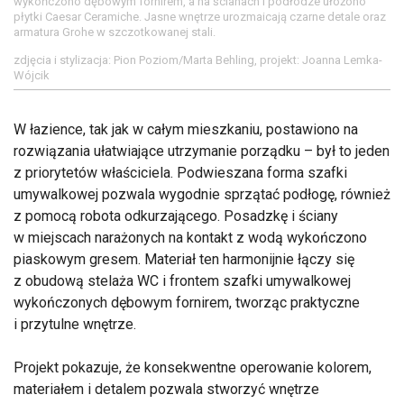
wykończono dębowym fornirem, a na ścianach i podłodze ułożono
płytki Caesar Ceramiche. Jasne wnętrze urozmaicają czarne detale oraz
armatura Grohe w szczotkowanej stali.
zdjęcia i stylizacja: Pion Poziom/Marta Behling, projekt: Joanna Lemka-
Wójcik
W łazience, tak jak w całym mieszkaniu, postawiono na
rozwiązania ułatwiające utrzymanie porządku – był to jeden
z priorytetów właściciela. Podwieszana forma szafki
umywalkowej pozwala wygodnie sprzątać podłogę, również
z pomocą robota odkurzającego. Posadzkę i ściany
w miejscach narażonych na kontakt z wodą wykończono
piaskowym gresem. Materiał ten harmonijnie łączy się
z obudową stelaża WC i frontem szafki umywalkowej
wykończonych dębowym fornirem, tworząc praktyczne
i przytulne wnętrze.
Projekt pokazuje, że konsekwentne operowanie kolorem,
materiałem i detalem pozwala stworzyć wnętrze