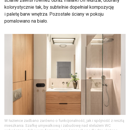
ścianie zawisł również obraz malarki Oli Munzar, dobrany
kolorystycznie tak, by subtelnie dopełniał kompozycję
i paletę barw wnętrza. Pozostałe ściany w pokoju
pomalowano na biało.
W łazience zadbano zarówno o funkcjonalność, jak i spójność z resztą
mieszkania. Szafkę umywalkową i zabudowę nad stelażem WC