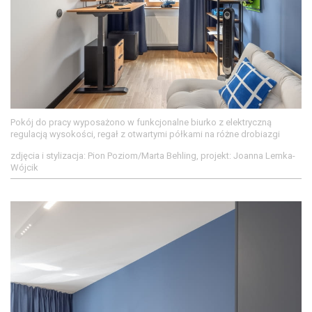
Pokój do pracy wyposażono w funkcjonalne biurko z elektryczną
regulacją wysokości, regał z otwartymi półkami na różne drobiazgi
zdjęcia i stylizacja: Pion Poziom/Marta Behling, projekt: Joanna Lemka-
Wójcik