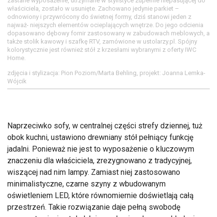
zastane wyposażenie, utrzymane w stylistyce zupełnie niepasującej do
właściciela, zostało w usunięte. Zachowano jedynie parkiet –
odnowiony i przywrócony do świetnej formy, dziś stanowi jeden z
najważ- niejszych elementów ocieplających wnętrze. Do jego odcienia
dopasowano dębowy fornir zastosowany w zabudowach meblowych, a
także stolik kawowy i szafkę RTV, zamówione w ustolarzy.pl. Spójny
kolorystycznie jest również stół z krzesłami wybranymi z oferty IWC
Home.
zdjęcia i stylizacja: Pion Poziom/Marta Behling, projekt: Joanna Lemka-
Wójcik
Naprzeciwko sofy, w centralnej części strefy dziennej, tuż
obok kuchni, ustawiono drewniany stół pełniący funkcję
jadalni. Ponieważ nie jest to wyposażenie o kluczowym
znaczeniu dla właściciela, zrezygnowano z tradycyjnej,
wiszącej nad nim lampy. Zamiast niej zastosowano
minimalistyczne, czarne szyny z wbudowanym
oświetleniem LED, które równomiernie doświetlają całą
przestrzeń. Takie rozwiązanie daje pełną swobodę