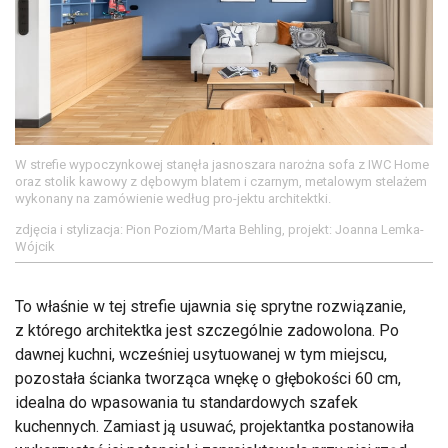
W strefie wypoczynkowej stanęła jasnoszara narożna sofa z IWC Home
oraz stolik kawowy z dębowym blatem i czarnym, metalowym stelażem
wykonany na zamówienie według pro-jektu architektki.
zdjęcia i stylizacja: Pion Poziom/Marta Behling, projekt: Joanna Lemka-
Wójcik
To właśnie w tej strefie ujawnia się sprytne rozwiązanie,
z którego architektka jest szczególnie zadowolona. Po
dawnej kuchni, wcześniej usytuowanej w tym miejscu,
pozostała ścianka tworząca wnękę o głębokości 60 cm,
idealna do wpasowania tu standardowych szafek
kuchennych. Zamiast ją usuwać, projektantka postanowiła