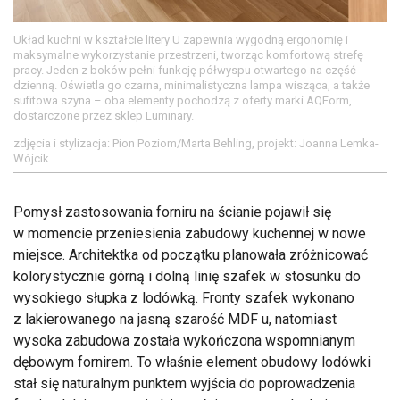
Układ kuchni w kształcie litery U zapewnia wygodną ergonomię i
maksymalne wykorzystanie przestrzeni, tworząc komfortową strefę
pracy. Jeden z boków pełni funkcję półwyspu otwartego na część
dzienną. Oświetla go czarna, minimalistyczna lampa wisząca, a także
sufitowa szyna – oba elementy pochodzą z oferty marki AQForm,
dostarczone przez sklep Luminary.
zdjęcia i stylizacja: Pion Poziom/Marta Behling, projekt: Joanna Lemka-
Wójcik
Pomysł zastosowania forniru na ścianie pojawił się
w momencie przeniesienia zabudowy kuchennej w nowe
miejsce. Architektka od początku planowała zróżnicować
kolorystycznie górną i dolną linię szafek w stosunku do
wysokiego słupka z lodówką. Fronty szafek wykonano
z lakierowanego na jasną szarość MDF u, natomiast
wysoka zabudowa została wykończona wspomnianym
dębowym fornirem. To właśnie element obudowy lodówki
stał się naturalnym punktem wyjścia do poprowadzenia