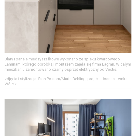
Blaty i panele międzyszafkowe wykonano ze spieku kwarcowego
Laminam, którego obróbką i montażem zajęła się firma Lagran. W całym
mieszkaniu zamontowano czarny osprzęt elektryczny od Vectis.
zdjęcia i stylizacja: Pion Poziom/Marta Behling, projekt: Joanna Lemka-
Wójcik