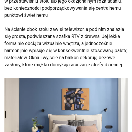
w przestawianiu stołu lub jego okazjonalnym rozkładaniu,
bez konieczności podporządkowywania się centralnemu
punktowi świetlnemu.
Na ścianie obok stołu zawisł telewizor, a pod nim znalazła
się prosta, podwieszana szafka RTV z drewna. Jej lekka
forma nie obciąża wizualnie wnętrza, a jednocześnie
harmonijnie wpisuje się w konsekwentnie stosowaną paletę
materiałów. Okna i wyjście na balkon dekorują beżowe
zasłony, które miękko domykają aranżację strefy dziennej.