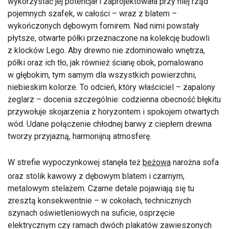
wykorzystać jej potencjał i zaprojektowała przy niej rząd
pojemnych szafek, w całości – wraz z blatem –
wykończonych dębowym fornirem. Nad nimi powstały
płytsze, otwarte półki przeznaczone na kolekcję budowli
z klocków Lego. Aby drewno nie zdominowało wnętrza,
półki oraz ich tło, jak również ścianę obok, pomalowano
w głębokim, tym samym dla wszystkich powierzchni,
niebieskim kolorze. To odcień, który właściciel – zapalony
żeglarz – docenia szczególnie: codzienna obecność błękitu
przywołuje skojarzenia z horyzontem i spokojem otwartych
wód. Udane połączenie chłodnej barwy z ciepłem drewna
tworzy przyjazną, harmonijną atmosferę.
W strefie wypoczynkowej stanęła też
beżowa
narożna sofa
oraz stolik kawowy z dębowym blatem i czarnym,
metalowym stelażem. Czarne detale pojawiają się tu
zresztą konsekwentnie – w cokołach, technicznych
szynach oświetleniowych na suficie, osprzęcie
elektrycznym czy ramach dwóch plakatów zawieszonych