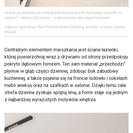
Widok po wejściu do mieszkania kieruje wzrok na ścianę łazienki, w
całości – wraz z drzwiami – wykończoną dębowym fornirem.
zdjęcia i stylizacja: Pion Poziom/Marta Behling, projekt: Joanna Lemka-
Wójcik
Centralnym elementem mieszkania jest ściana łazienki,
której powierzchnię wraz z drzwiami od strony przedpokoju
pokryto dębowym fornirem. Ten sam materiał „przechodzi”
płynnie w głąb części dziennej, zdobiąc bok zabudowy
kuchennej, a także pojawia się na froncie lodówki i cokołach
mebli aneksu oraz na szafkach w salonie. Dzięki temu cała
strefa dzienna zyskuje spójną linię, a fornir staje się jednym
z najbardziej wyrazistych motywów wnętrza.