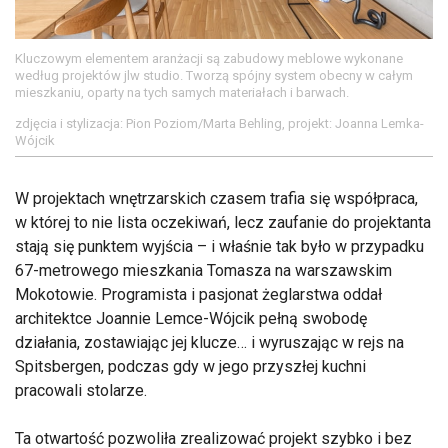
Kluczowym elementem aranżacji są zabudowy meblowe wykonane
według projektów jlw studio. Tworzą spójny system obecny w całym
mieszkaniu, oparty na tych samych materiałach i barwach.
zdjęcia i stylizacja: Pion Poziom/Marta Behling, projekt: Joanna Lemka-
Wójcik
W projektach wnętrzarskich czasem trafia się współpraca,
w której to nie lista oczekiwań, lecz zaufanie do projektanta
stają się punktem wyjścia – i właśnie tak było w przypadku
67-metrowego mieszkania Tomasza na warszawskim
Mokotowie. Programista i pasjonat żeglarstwa oddał
architektce Joannie Lemce-Wójcik pełną swobodę
działania, zostawiając jej klucze… i wyruszając w rejs na
Spitsbergen, podczas gdy w jego przyszłej kuchni
pracowali stolarze.
Ta otwartość pozwoliła zrealizować projekt szybko i bez