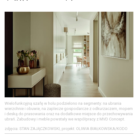
Wielofunkcyjną szafę w holu podzielono na segmenty: na ubrania
wierzchnie i obuwie, na zaplecze gospodarcze z odkurzaczem, mopem
i deską do prasowania oraz na dodatkowe miejsce do przechowywania
ubrań. Zabudowy i meble powstały we współpracy z MVD Concept.
zdjęcia: STAN ZAJĄCZKOWSKI, projekt: OLIWIA BIAŁKOWSKA/KODO