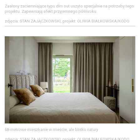
Zasłony zaciemniające typu dim out uszyto specjalnie na potrzeby tego
projektu. Zapewniają efekt przyjemnego półmroku.
zdjęcia: STAN ZAJĄCZKOWSKI, projekt: OLIWIA BIAŁKOWSKA/KODO
68-metrowe mieszkanie w mieście, ale blisko natury
zdjęcia: STAN ZAJĄCZKOWSKI, projekt: OLIWIA BIAŁKOWSKA/KODO