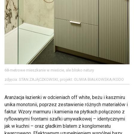
68-metrowe mieszkanie w mieście, ale blisko natury
zdjęcia: STAN ZAJĄCZKOWSKI, projekt: OLIWIA BIAŁKOWSKA/KODO
Aranżacja łazienki w odcieniach off white, beżu i kaszmiru
unika monotonii, poprzez zestawienie różnych materiałów i
faktur. Wzory marmuru i kamienia na płytkach połączono z
ryflowanymi frontami szafki umywalkowej – identycznymi
jak w kuchni – oraz gładkim blatem z konglomeratu
kwarcowego. Efektownym uzupełnieniem wspólnej bazy