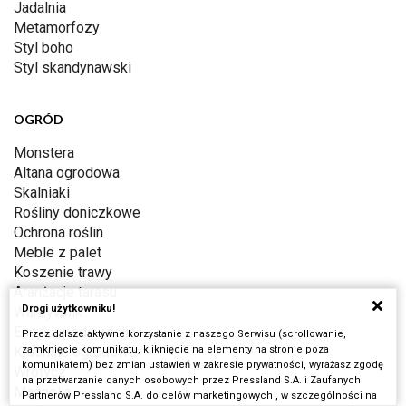
Jadalnia
Metamorfozy
Styl boho
Styl skandynawski
OGRÓD
Monstera
Altana ogrodowa
Skalniaki
Rośliny doniczkowe
Ochrona roślin
Meble z palet
Koszenie trawy
Aranżacje tarasu
Drogi użytkowniku!
Warzywnik
Encyklopedia roślin
Przez dalsze aktywne korzystanie z naszego Serwisu (scrollowanie,
Krasnale ogrodowe
zamknięcie komunikatu, kliknięcie na elementy na stronie poza
komunikatem) bez zmian ustawień w zakresie prywatności, wyrażasz zgodę
Wrotycz
na przetwarzanie danych osobowych przez Pressland S.A. i Zaufanych
Magnolia
Partnerów Pressland S.A. do celów marketingowych , w szczególności na