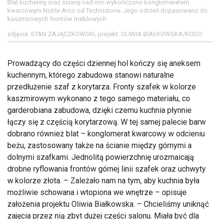
Blat kuchenny oraz ścianę nad nim wykończono konglomeratem
kwarcowym Noble Arco od Technistone. Jego odcień dopasowano do
kaszmirowych frontów meblowych.
zdjęcia: STAN ZAJĄCZKOWSKI, projekt: OLIWIA BIAŁKOWSKA/KODO
Prowadzący do części dziennej hol kończy się aneksem
kuchennym, którego zabudowa stanowi naturalne
przedłużenie szaf z korytarza. Fronty szafek w kolorze
kaszmirowym wykonano z tego samego materiału, co
garderobiana zabudowa, dzięki czemu kuchnia płynnie
łączy się z częścią korytarzową. W tej samej palecie barw
dobrano również blat – konglomerat kwarcowy w odcieniu
beżu, zastosowany także na ścianie między górnymi a
dolnymi szafkami. Jednolitą powierzchnię urozmaicają
drobne ryflowania frontów górnej linii szafek oraz uchwyty
w kolorze złota. – Zależało nam na tym, aby kuchnia była
możliwie schowana i wtopiona we wnętrze – opisuje
założenia projektu Oliwia Białkowska. – Chcieliśmy uniknąć
zajęcia przez nią zbyt dużej części salonu. Miała być dla