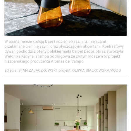
W apartamencie królują beże i odcienie kaszmiru, miejscami
przełamane ciemniejszymi oraz błyszczącymi akcentami. Kontrastowy
dywan pochodzi z oferty polskiej marki Carpet Decor, obraz stworzyła
Weronika Kacyna, a lampa podłogowa ze złotym kloszem to projekt
hiszpańskiego producenta Aromas del Campo.
zdjęcia: STAN ZAJĄCZKOWSKI, projekt: OLIWIA BIAŁKOWSKA/KODO