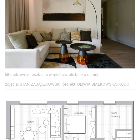
68-metrowe mieszkanie w mieście, ale blisko natury
zdjęcia: STAN ZAJĄCZKOWSKI, projekt: OLIWIA BIAŁKOWSKA/KODO