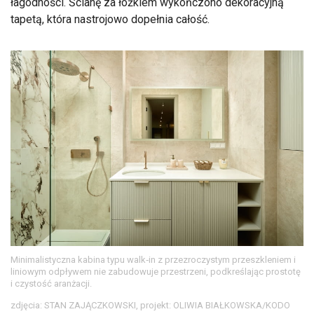
łagodności. Ścianę za łóżkiem wykończono dekoracyjną
tapetą, która nastrojowo dopełnia całość.
Minimalistyczna kabina typu walk‑in z przezroczystym przeszkleniem i
liniowym odpływem nie zabudowuje przestrzeni, podkreślając prostotę
i czystość aranżacji.
zdjęcia: STAN ZAJĄCZKOWSKI, projekt: OLIWIA BIAŁKOWSKA/KODO