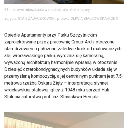
68-metrowe mieszkanie w mieście, ale blisko natury
zdjęcia: STAN ZAJĄCZKOWSKI, projekt: OLIWIA BIAŁKOWSKA/KODO
Osiedle Apartamenty przy Parku Szczytnickim
zaprojektowane przez pracownię Group-Arch, otoczone
starodrzewiem i położone zaledwie krok od malowniczych
alei wrocławskiego parku, wyróżnia się kameralną,
wyważoną architekturą harmonijnie wpisaną w otoczenie.
Dziesięć czterokondygnacyjnych budynków układa się w
przemyślaną kompozycję, a jej centralnym punktem jest 7,5-
metrowa rzeźba Oskara Zięty – interpretacja słynnej,
wrocławskiej stalowej iglicy z 1948 roku sprzed Hali
Stulecia autorstwa prof. inż. Stanisława Hempla.