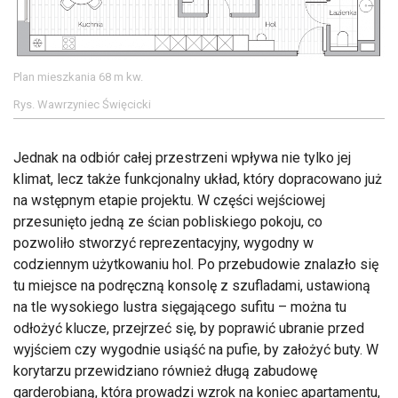
Plan mieszkania 68 m kw.
Rys. Wawrzyniec Święcicki
Jednak na odbiór całej przestrzeni wpływa nie tylko jej
klimat, lecz także funkcjonalny układ, który dopracowano już
na wstępnym etapie projektu. W części wejściowej
przesunięto jedną ze ścian pobliskiego pokoju, co
pozwoliło stworzyć reprezentacyjny, wygodny w
codziennym użytkowaniu hol. Po przebudowie znalazło się
tu miejsce na podręczną konsolę z szufladami, ustawioną
na tle wysokiego lustra sięgającego sufitu – można tu
odłożyć klucze, przejrzeć się, by poprawić ubranie przed
wyjściem czy wygodnie usiąść na pufie, by założyć buty. W
korytarzu przewidziano również długą zabudowę
garderobianą, która prowadzi wzrok na koniec apartamentu,