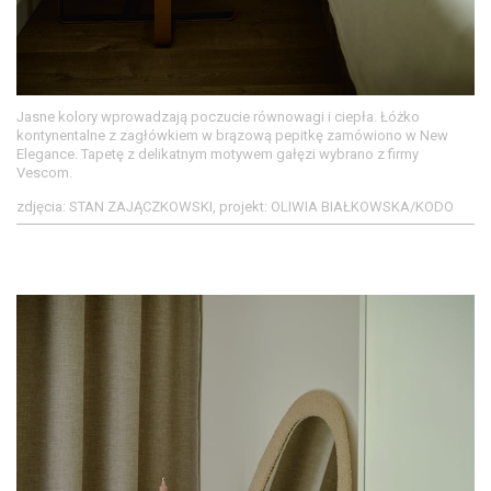
Jasne kolory wprowadzają poczucie równowagi i ciepła. Łóżko
kontynentalne z zagłówkiem w brązową pepitkę zamówiono w New
Elegance. Tapetę z delikatnym motywem gałęzi wybrano z firmy
Vescom.
zdjęcia: STAN ZAJĄCZKOWSKI, projekt: OLIWIA BIAŁKOWSKA/KODO