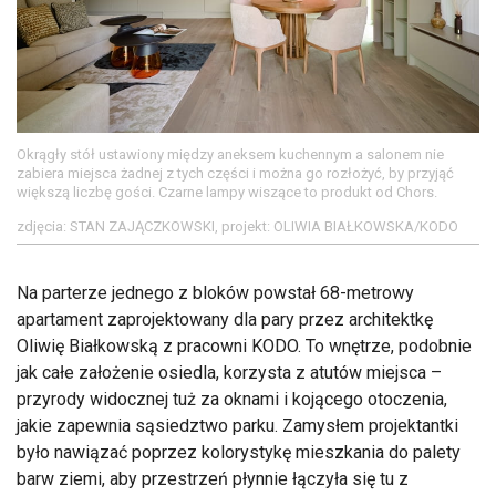
Okrągły stół ustawiony między aneksem kuchennym a salonem nie
zabiera miejsca żadnej z tych części i można go rozłożyć, by przyjąć
większą liczbę gości. Czarne lampy wiszące to produkt od Chors.
zdjęcia: STAN ZAJĄCZKOWSKI, projekt: OLIWIA BIAŁKOWSKA/KODO
Na parterze jednego z bloków powstał 68-metrowy
apartament zaprojektowany dla pary przez architektkę
Oliwię Białkowską z pracowni KODO. To wnętrze, podobnie
jak całe założenie osiedla, korzysta z atutów miejsca –
przyrody widocznej tuż za oknami i kojącego otoczenia,
jakie zapewnia sąsiedztwo parku. Zamysłem projektantki
było nawiązać poprzez kolorystykę mieszkania do palety
barw ziemi, aby przestrzeń płynnie łączyła się tu z