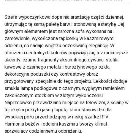
Strefa wypoczynkowa dopełnia aranżację części dziennej,
utrzymując tę samą paletę barw i stonowaną estetykę. Jej
głównym elementem jest narożna sofa wykonana na
zamówienie, wykończona tapicerką w kaszmirowym
odcieniu, co nadaje wnętrzu oczekiwaną elegancję. W
otoczeniu neutralnych kolorów pojawiają się też mocniejsze
akcenty: czarne fragmenty aksamitnego dywanu, stoliki
kawowe z czarnego metalu i bursztynowego szkła,
dekoracyjne poduszki czy kontrastowy obraz
przygotowany specjalnie do tego projektu. Lekkości dodaje
smukła lampa podłogowa z czarnym, wygiętym ramieniem
zakończonym stożkiem w złotym wykończeniu.
Naprzeciwko przewidziano miejsce na telewizor, a ścianę w
tej części pokryto jasną tapetą, która stanowi tło dla
wysokiej półki przechodzącej w niską szafkę RTV.
Harmonia beżów i odcieni kaszmiru tworzy klimat
sprzyjający codziennemu odprężeniu.