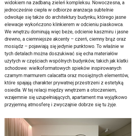
widokiem na zadbaną zieleń kompleksu. Nowoczesna, a
jednocześnie ciepła w odbiorze aranżacja subtelnie
odwołuje się także do architektury budynku, którego jasne
elewacje wykończono klinkierem w odcieniu piaskowca.
We wnętrzu dominują więc beże, odcienie kaszmiru i jasne
drewno, a ciemniejsze akcenty – czerń, ciemny brąz oraz
mosiądz – pojawiają się jedynie punktowo. To właśnie w
tych detalach można doszukiwać się echa materiałów
użytych w częściach wspólnych budynków, takich jak klatki
schodowe: wielkoformatowych spieków inspirowanych
czarnym marmurem calacatta oraz mosiężnych elementów,
które spajają charakter prywatnej przestrzeni z estetyką
osiedla. W tej relacji między wnętrzem a otoczeniem,
wzajemnie się uzupełniających, apartament ma wyjątkowo
przyjemną atmosferę i zwyczajnie dobrze się tu żyje.