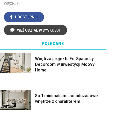
WIĘCEJ O:
UDOSTĘPNIJ
WEŹ UDZIAŁ W DYSKUSJI
POLECANE
Wnętrza projektu ForSpace by
Decoroom w inwestycji Moovy
Home
Soft minimalism: ponadczasowe
wnętrze z charakterem