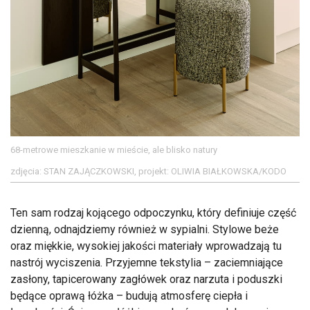
68-metrowe mieszkanie w mieście, ale blisko natury
zdjęcia: STAN ZAJĄCZKOWSKI, projekt: OLIWIA BIAŁKOWSKA/KODO
Ten sam rodzaj kojącego odpoczynku, który definiuje część
dzienną, odnajdziemy również w sypialni. Stylowe beże
oraz miękkie, wysokiej jakości materiały wprowadzają tu
nastrój wyciszenia. Przyjemne tekstylia – zaciemniające
zasłony, tapicerowany zagłówek oraz narzuta i poduszki
będące oprawą łóżka – budują atmosferę ciepła i