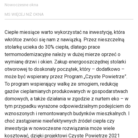
Nowoczesne okna
MS WIĘCEJ NIŻ OKNA
Ciepłe miesiące warto wykorzystać na inwestycję, która
wkrótce zwróci się nam z nawiązką. Przez nieszczelną
stolarkę ucieka do 30% ciepła, dlatego prace
termomodernizacyjne należy w dużej mierze oprzeć o
wymianę drzwi i okien. Zakup energooszczędnej stolarki
otworowej to doskonały początek, który – dodatkowo –
może być wspierany przez Program „Czyste Powietrze”.
To program wspierający walkę ze smogiem, redukcję
gazów cieplarnianych produkowanych w gospodarstwach
domowych, a także działania w zgodzie z nurtem eko – w
tym przypadku wyrażone odpowiedzialnym podejściem do
wznoszonych i remontowanych budynków mieszkalnych. I
choć zastąpienie nieefektywnych źródeł ciepła czy
inwestycja w nowoczesne rozwiązania może wiele
kosztować, dzięki projektowi Czyste Powietrze 2021