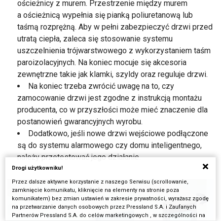
ościeżnicy z murem. Przestrzenie między murem
a ościeżnicą wypełnia się pianką poliuretanową lub
taśmą rozprężną. Aby w pełni zabezpieczyć drzwi przed
utratą ciepła, zaleca się stosowanie systemu
uszczelnienia trójwarstwowego z wykorzystaniem taśm
paroizolacyjnych. Na koniec mocuje się akcesoria
zewnętrzne takie jak klamki, szyldy oraz reguluje drzwi.
Na koniec trzeba zwrócić uwagę na to, czy
zamocowanie drzwi jest zgodne z instrukcją montażu
producenta, co w przyszłości może mieć znaczenie dla
postanowień gwarancyjnych wyrobu.
Dodatkowo, jeśli nowe drzwi wejściowe podłączone
są do systemu alarmowego czy domu inteligentnego,
należy przetestować jego działanie.
Drogi użytkowniku!
Przez dalsze aktywne korzystanie z naszego Serwisu (scrollowanie,
zamknięcie komunikatu, kliknięcie na elementy na stronie poza
komunikatem) bez zmian ustawień w zakresie prywatności, wyrażasz zgodę
na przetwarzanie danych osobowych przez Pressland S.A. i Zaufanych
Partnerów Pressland S.A. do celów marketingowych , w szczególności na