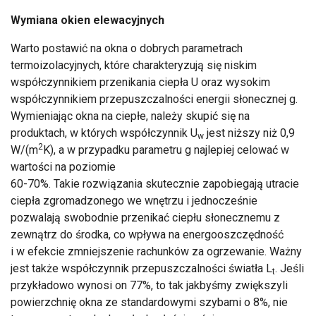
Wymiana okien elewacyjnych
Warto postawić na okna o dobrych parametrach
termoizolacyjnych, które charakteryzują się niskim
współczynnikiem przenikania ciepła U oraz wysokim
współczynnikiem przepuszczalności energii słonecznej g.
Wymieniając okna na ciepłe, należy skupić się na
produktach, w których współczynnik U
jest niższy niż 0,9
w
2
W/(m
K), a w przypadku parametru g najlepiej celować w
wartości na poziomie
60-70%. Takie rozwiązania skutecznie zapobiegają utracie
ciepła zgromadzonego we wnętrzu i jednocześnie
pozwalają swobodnie przenikać ciepłu słonecznemu z
zewnątrz do środka, co wpływa na energooszczędność
i w efekcie zmniejszenie rachunków za ogrzewanie. Ważny
jest także współczynnik przepuszczalności światła L
. Jeśli
t
przykładowo wynosi on 77%, to tak jakbyśmy zwiększyli
powierzchnię okna ze standardowymi szybami o 8%, nie