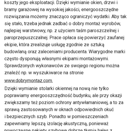
koszty jego eksploatacji. Dzięki wymianie okien, drzwi i
bramy garażowej na wysokiej jakości, energooszczędne
rozwiązania możemy znacząco ograniczyć wydatki. Aby tak
się stało, trzeba jednak zadbać o dobry montaż wyrobów,
najlepiej warstwowy, np. z użyciem taśm paroszczelnej i
paroprzepuszczalnej. Prace opłaca się powierzyć zaufanej
ekipie, która zrealizuje usługę zgodnie ze sztuką
budowlaną oraz zaleceniami producenta. Wiarygodne marki
często dysponują własnymi ekipami montażowymi.
Sprawdzonych wykonawców ze swojego regionu można
znaleźć np. w wyszukiwarce na stronie
www.dobrymontaz.com.
Dzięki wymianie stolarki okiennej na nową nie tylko
poprawiamy energooszczędność budynku, ale przy okazji
zwiększamy też poziom ochrony antywłamaniowej, a to za
sprawą zastosowanych w oknach odpowiednich okuć
i bezpiecznych szyb. Ponadto w pomieszczeniach
zapewniamy lepszą izolację akustyczną, ponieważ
nowoczesne pakiety szybowe dobrze tłumią hałas z