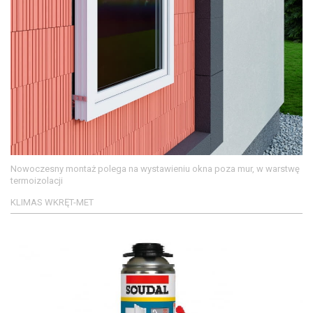
Nowoczesny montaż polega na wystawieniu okna poza mur, w warstwę
termoizolacji
KLIMAS WKRĘT-MET