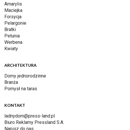
Amarylis
Maciejka
Forsycja
Pelargonie
Bratki
Petunia
Werbena
Kwiaty
ARCHITEKTURA
Domy jednorodzinne
Branża
Pomysł na taras
KONTAKT
ladnydom@press-land.pl
Biuro Reklamy Pressland S.A.
Napisz do nas