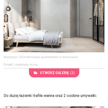
Aranżacja 120-metrowego apartamentu w Warszawie
Projekt i materiały: mJoy
OTWÓRZ GALERIĘ
(3)
Do dużej łazienki trafiła wanna oraz 2 osobne umywalki.