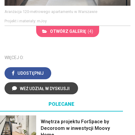
Aranżacja 120-metrowego apartamentu w Warszawie
Projekt i materiały: mJoy
OTWÓRZ GALERIĘ
(4)
WIĘCEJ O:
UDOSTĘPNIJ
WEŹ UDZIAŁ W DYSKUSJI
POLECANE
Wnętrza projektu ForSpace by
Decoroom w inwestycji Moovy
Home