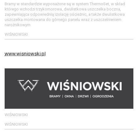
Bramy w standardzie wyposażone są w system ThermoSet, w skład
którego wchodzi trzykomorowa, dwulistkowa uszczelka boczna,
zapewniająca odpowiednią izolację ościeżnic, a także dwulistkowa
uszczelka montowana do górnego panelu wraz z uszczelnieniem
narożnikowym
WIŚNIOWSKI
www.wisniowski.pl
WIŚNIOWSKI
WIŚNIOWSKI