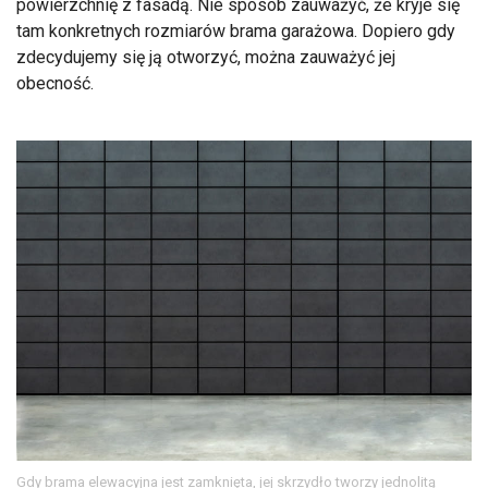
powierzchnię z fasadą. Nie sposób zauważyć, że kryje się
tam konkretnych rozmiarów brama garażowa. Dopiero gdy
zdecydujemy się ją otworzyć, można zauważyć jej
obecność.
Gdy brama elewacyjna jest zamknięta, jej skrzydło tworzy jednolitą