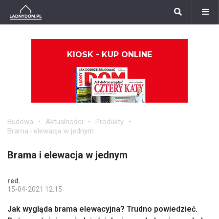
KIOSK - KUP ONLINE
Budowa
Aktualności
Produkty
Brama i elewacja w jednym
Brama i elewacja w jednym
red.
15-04-2021 12:15
Jak wygląda brama elewacyjna? Trudno powiedzieć.