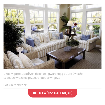
Okna w prostopadłych ścianach gwarantują dobre światło
i&#8200;wrażenie przestronności wnętrza
Fot. Shutterstock
OTWÓRZ GALERIĘ
(8)