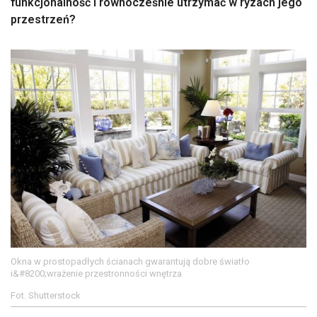
funkcjonalność i równocześnie utrzymać w ryzach jego
przestrzeń?
Okna w prostopadłych ścianach gwarantują dobre światło
i&#8200;wrażenie przestronności wnętrza
Fot. Shutterstock