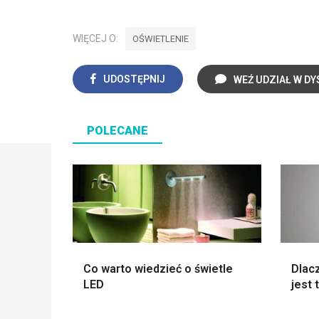
WIĘCEJ O:
OŚWIETLENIE
UDOSTĘPNIJ
WEŹ UDZIAŁ W DY
POLECANE
Co warto wiedzieć o świetle
Dlac
LED
jest