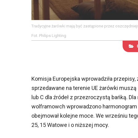
Tradycyjne żarówki mają być zastąpione przez oszczędniejs
Fot. Philips Lighting
Komisja Europejska wprowadziła przepisy, z
sprzedawane na terenie UE żarówki muszą 
lub C dla źródeł z przezroczystą bańką. Dl
wolframowch wprowadzono harmonogram w
obejmował kolejne moce. We wrześniu tego 
25, 15 Watowe i o niższej mocy.