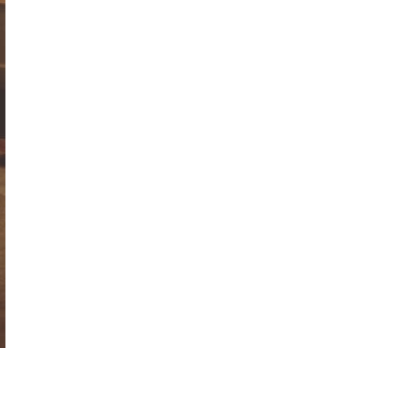
każdego rozwiązania.
Jak urządzić funkcjonalną i nowoczesną
łazienkę? Praktyczny poradnik
Dom pod inteligentną ochroną podczas
wakacji
Jak dbać o drewniane meble, aby służyły
przez dekady? Zasady pielęgnacji