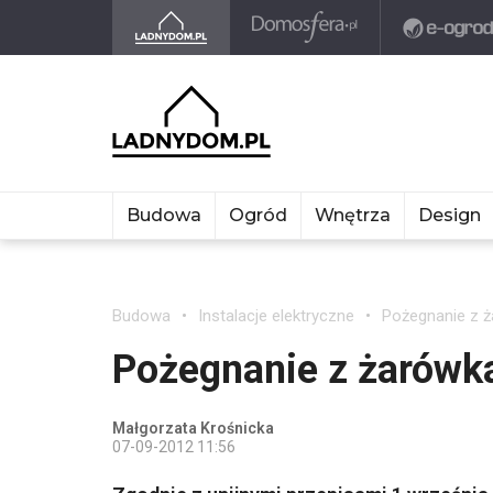
Budowa
Ogród
Wnętrza
Design
Budowa
Instalacje elektryczne
Pożegnanie z 
Pożegnanie z żarówk
Małgorzata Krośnicka
07-09-2012 11:56