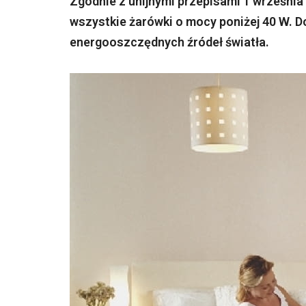
Zgodnie z unijnymi przepisami 1 września
wszystkie żarówki o mocy poniżej 40 W. D
energooszczędnych źródeł światła.