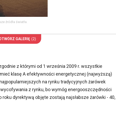
ze źródła światła.
OTWÓRZ GALERIĘ
(2)
godnie z którymi od 1 września 2009 r. wszystkie
mieć klasę A efektywności energetycznej (najwyższą)
a najpopularniejszych na rynku tradycyjnych żarówek
ycofywania z rynku, bo wymóg energooszczędności
roku dyrektywą objęte zostają najsłabsze żarówki - 40,