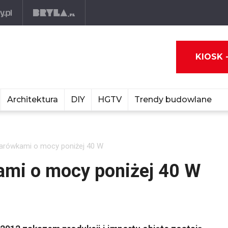
KIOSK 
Architektura
DIY
HGTV
Trendy budowlane
żarówkami o mocy poniżej 40 W
ami o mocy poniżej 40 W