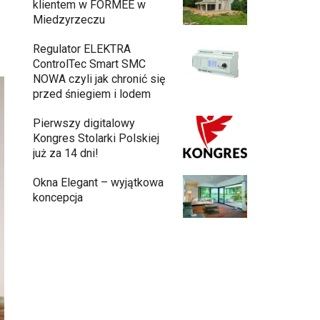
klientem w FORMEE w
Miedzyrzeczu
Regulator ELEKTRA
ControlTec Smart SMC
NOWA czyli jak chronić się
przed śniegiem i lodem
Pierwszy digitalowy
Kongres Stolarki Polskiej
już za 14 dni!
Okna Elegant – wyjątkowa
koncepcja
Budowa domu z gotowych modułów – jak
przebiega cały proces?
Meble ogrodowe drewniane, metalowe
czy z technorattanu? Plusy i minusy