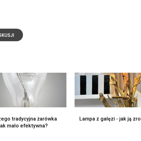
SKUSJI
zego tradycyjna żarówka
Lampa z gałęzi - jak ją zr
 tak mało efektywna?