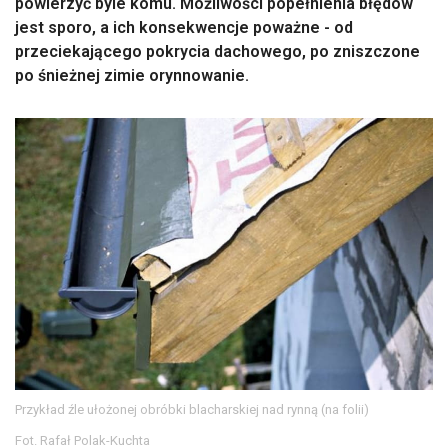
powierzyć byle komu. Możliwości popełnienia błędów
jest sporo, a ich konsekwencje poważne - od
przeciekającego pokrycia dachowego, po zniszczone
po śnieżnej zimie orynnowanie.
Przykład źle ułożonej obróbki blacharskiej nad rynną (na folii)
Fot. Rafał Polak-Kuchta