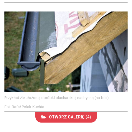
Przykład źle ułożonej obróbki blacharskiej nad rynną (na folii)
Fot. Rafał Polak-Kuchta
OTWÓRZ GALERIĘ
(4)