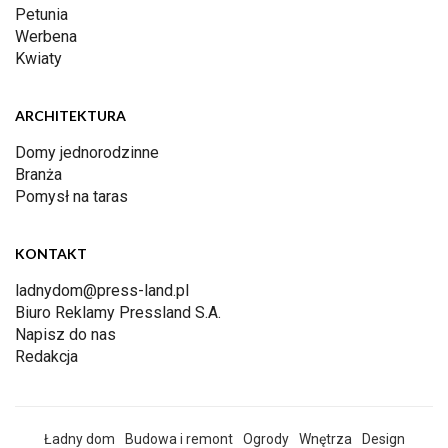
Petunia
Werbena
Kwiaty
ARCHITEKTURA
Domy jednorodzinne
Branża
Pomysł na taras
KONTAKT
ladnydom@press-land.pl
Biuro Reklamy Pressland S.A.
Napisz do nas
Redakcja
Ładny dom
Budowa i remont
Ogrody
Wnętrza
Design