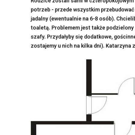
Rodzice zostali sami w czteropokojowym 
potrzeb - przede wszystkim przebudować n
jadalny (ewentualnie na 6-8 osób). Chciel
toaletą. Problemem jest także podzielony
szafy. Przydałyby się dodatkowe, gościnn
zostajemy u nich na kilka dni). Katarzyna 