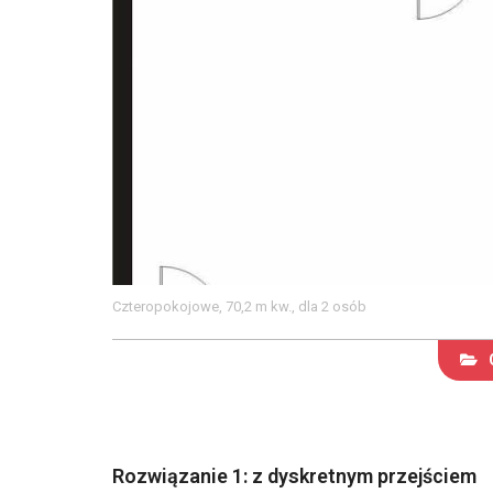
Czteropokojowe, 70,2 m kw., dla 2 osób
Rozwiązanie 1: z dyskretnym przejściem