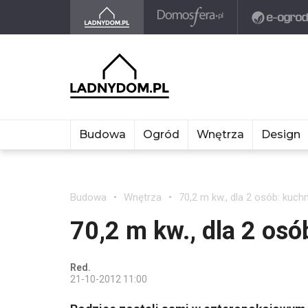
Budowa
Ogród
Wnętrza
Design
Budowa
Wnętrza
70,2 m kw., dla 2 osób: kuchn
70,2 m kw., dla 2 osó
Red.
21-10-2012 11:00