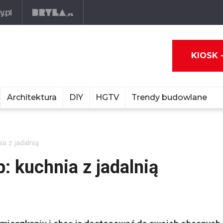
KIOSK 
Architektura
DIY
HGTV
Trendy budowlane
ia z jadalnią
b: kuchnia z jadalnią