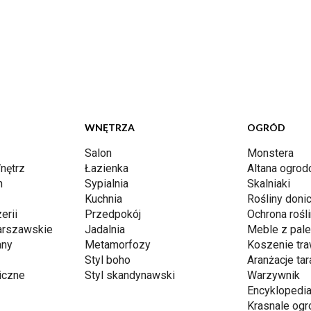
WNĘTRZA
OGRÓD
Salon
Monstera
nętrz
Łazienka
Altana ogro
n
Sypialnia
Skalniaki
Kuchnia
Rośliny don
erii
Przedpokój
Ochrona rośli
arszawskie
Jadalnia
Meble z pale
any
Metamorfozy
Koszenie tr
Styl boho
Aranżacje ta
iczne
Styl skandynawski
Warzywnik
Encyklopedia
Krasnale og