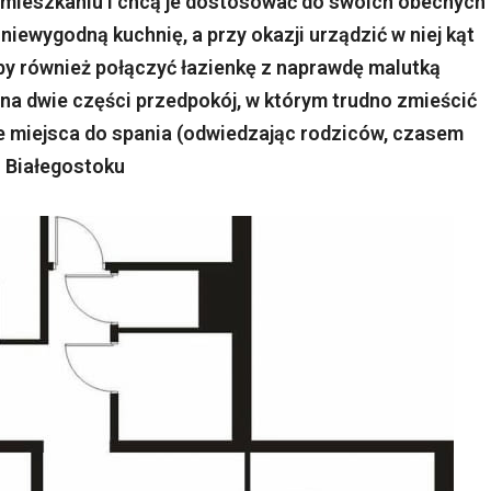
mieszkaniu i chcą je dostosować do swoich obecnych
iewygodną kuchnię, a przy okazji urządzić w niej kąt
iby również połączyć łazienkę z naprawdę malutką
 na dwie części przedpokój, w którym trudno zmieścić
e miejsca do spania (odwiedzając rodziców, czasem
z Białegostoku