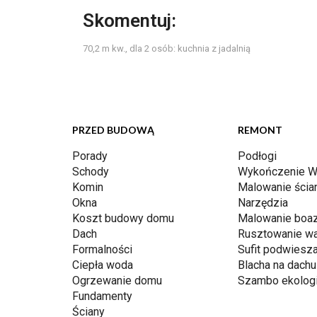
Skomentuj:
70,2 m kw., dla 2 osób: kuchnia z jadalnią
PRZED BUDOWĄ
REMONT
Porady
Podłogi
Schody
Wykończenie W
Komin
Malowanie ścia
Okna
Narzędzia
Koszt budowy domu
Malowanie boaz
Dach
Rusztowanie w
Formalności
Sufit podwiesz
Ciepła woda
Blacha na dachu
Ogrzewanie domu
Szambo ekolog
Fundamenty
Ściany