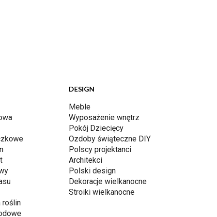
DESIGN
Meble
dowa
Wyposażenie wnętrz
Pokój Dziecięcy
iczkowe
Ozdoby świąteczne DIY
n
Polscy projektanci
t
Architekci
awy
Polski design
rasu
Dekoracje wielkanocne
Stroiki wielkanocne
 roślin
rodowe