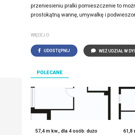
przeniesieniu pralki pomieszczenie to mo
prostokątną wannę, umywalkę i podwieszo
WIĘCEJ O:
UDOSTĘPNIJ
WEŹ UDZIAŁ W DY
POLECANE
57,4 m kw., dla 4 osób: dużo
61,8 