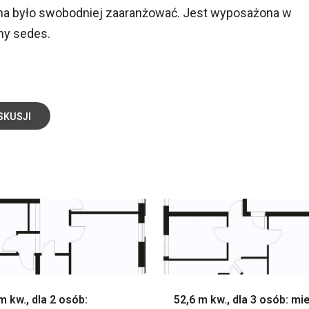
żna było swobodniej zaaranżować. Jest wyposażona w
ny sedes.
SKUSJI
m kw., dla 2 osób:
52,6 m kw., dla 3 osób: mi