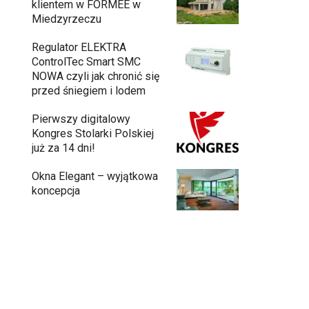
klientem w FORMEE w
Miedzyrzeczu
Regulator ELEKTRA
ControlTec Smart SMC
NOWA czyli jak chronić się
przed śniegiem i lodem
Pierwszy digitalowy
Kongres Stolarki Polskiej
już za 14 dni!
Okna Elegant – wyjątkowa
koncepcja
Budowa domu z gotowych modułów – jak
przebiega cały proces?
Meble ogrodowe drewniane, metalowe
czy z technorattanu? Plusy i minusy