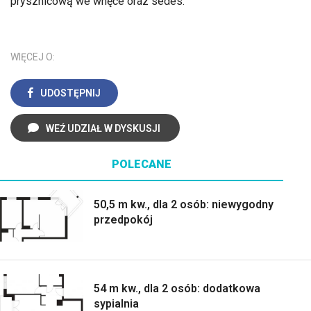
prysznicową we wnęce oraz sedes.
WIĘCEJ O:
UDOSTĘPNIJ
WEŹ UDZIAŁ W DYSKUSJI
POLECANE
50,5 m kw., dla 2 osób: niewygodny
przedpokój
54 m kw., dla 2 osób: dodatkowa
sypialnia