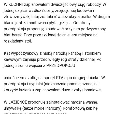
W KUCHNI zaplanowałem dwuczęściowy ciąg roboczy. W
jednej części, wzdłuż ściany, znajduje się lodówka i
zlewozmywak; tutaj została również ukryta pralka. W drugim
blacie jest zamontowana płyta grzejna. Od strony
przedpokoju proponuję zbudować przy nim podwyższony
blat-barek. Przy przeszklonej ścianie jest miejsce na
rozkładany stół.
Kąt wypoczynkowy z niską narożną kanapą i stolikiem
kawowym zajmuje przeciwległy róg strefy dziennej. Po
jednej stronie wejścia z PRZEDPOKOJU
umieściłem szafkę na sprzęt RTV, a po drugiej - biurko. W
przedpokoju i sypialni (nieznacznie pomniejszonej na
korzyść łazienki) zaplanowałem duże szafy ubraniowe.
W ŁAZIENCE proponuję zainstalować narożną wannę,
umywalkę (także model narożny), komfortową kabinę