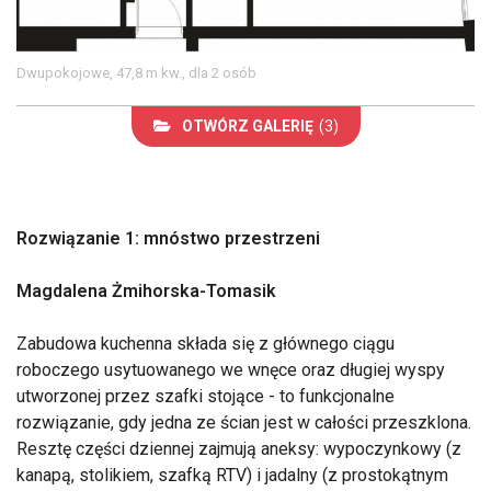
Dwupokojowe, 47,8 m kw., dla 2 osób
OTWÓRZ GALERIĘ
(3)
Rozwiązanie 1: mnóstwo przestrzeni
Magdalena Żmihorska-Tomasik
Zabudowa kuchenna składa się z głównego ciągu
roboczego usytuowanego we wnęce oraz długiej wyspy
utworzonej przez szafki stojące - to funkcjonalne
rozwiązanie, gdy jedna ze ścian jest w całości przeszklona.
Resztę części dziennej zajmują aneksy: wypoczynkowy (z
kanapą, stolikiem, szafką RTV) i jadalny (z prostokątnym